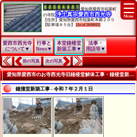
愛知県愛西市稲葉町
浄土真宗愛西市西光寺
の寺院
【住所】愛知県愛西市稲葉町本郷２００
【駐車場８５台】
[As of 26/08/05]
愛西市西光寺
行事と
本堂鐘楼堂
法事・
について▼
News▼
新築工事▼
用語等▼
前の写真
次の写真
愛知県愛西市のお寺西光寺旧鐘楼堂解体工事・鐘楼堂新築工事 - 令和７年２月-３月 | 寺院・お寺の建築工事履歴写真
鐘撞堂新築工事 - 令和７年２月１日