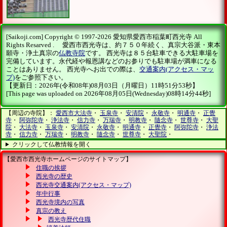
[Saikoji.com] Copyright © 1997-2026 愛知県愛西市稲葉町西光寺 All
Rights Resarved . 愛西市西光寺は、約７５０年続く、真宗大谷派・東本
願寺・浄土真宗の
仏教寺院
です。 西光寺は８５台駐車できる大駐車場を
完備しています。永代経や報恩講などのお参りでも駐車場が満車になる
ことはありません。 西光寺へお出での際は、
交通案内(アクセス・マッ
プ)
をご参照下さい。
【更新日：2026年(令和08年)08月03日（月曜日）11時51分53秒】
[This page was uploaded on 2026年08月05日(Wednesday)08時14分44秒]
【周辺の寺院】：
愛西市大法寺
・
玉泉寺
・
安清院
・
永敬寺
・
明通寺
・
正覺
寺
・
阿弥陀寺
・
浄法寺
・
信力寺
・
万瑞寺
・
明教寺
・
隨念寺
・
世尊寺
・
大聖
院
・
大法寺
・
玉泉寺
・
安清院
・
永敬寺
・
明通寺
・
正覺寺
・
阿弥陀寺
・
浄法
寺
・
信力寺
・
万瑞寺
・
明教寺
・
隨念寺
・
世尊寺
・
大聖院
・
クリックして仏教情報を開く
【愛西市西光寺ホームページのサイトマップ】
住職の挨拶
西光寺の歴史
西光寺交通案内(アクセス・マップ)
年中行事
西光寺境内の写真
真宗の教え
西光寺歴代住職