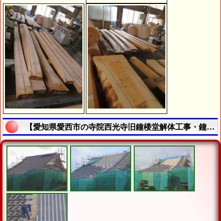
【愛知県愛西市の寺院西光寺旧鐘楼堂解体工事・鐘楼堂新築工事 - 令和７年２月-３月 | 寺院・お寺の建築工事履歴写真】の説明終了