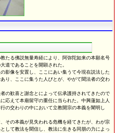
教たる佛説無量寿経により、阿弥陀如来の本願名号
の大道であることを開顕された。
の影像を安置し、ここにあい集うて今現在説法した
であり、ここに集うた人びとが、やがて聞法者の交わ
者の歓喜と謝念とによって伝承護持されてきたので
託に応えて本廟留守の重任に当られた。中興蓮如上人
同行の交わりの中において立教開宗の本義を闡明し
、その本義が見失われる危機を経てきたが、わが宗
処として教法を聞信し、教法に生きる同朋の力によっ