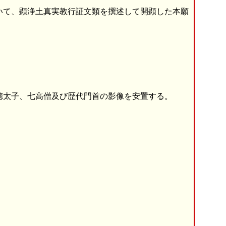
いて、顕浄土真実教行証文類を撰述して開顕した本願
徳太子、七高僧及び歴代門首の影像を安置する。