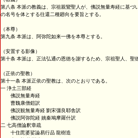
第八条 本派の教義は、宗祖親鸞聖人が、佛説無量寿経に基づ
の名号を体とする往還二種廻向を要旨とする。
（本尊）
第九条 本派は、阿弥陀如来一佛を本尊とする。
（安置する影像）
第十条 本派は、正法弘通の恩徳を謝するため、宗祖聖人、聖
（正依の聖教）
第十一条 本派正依の聖教は、次のとおりである。
一 浄土三部経
佛説無量寿経
曹魏康僧鎧訳
佛説観無量寿経 劉宋彊良耶舎訳
佛説阿弥陀経 姚秦鳩摩羅什訳
二 七高僧論釈章疏
十住毘婆娑論易行品 龍樹造