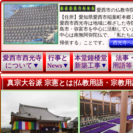
愛西市の仏教寺
【住所】愛知県愛西市稲葉町本郷
愛西市西光寺は地域に根ざした寺
島市・弥富市を中心に活動してい
中心は南無阿弥陀仏で、「私たち
帰依する」ことです。
西光寺へ
愛西市西光寺
行事と
本堂鐘楼堂
法事
について▼
News▼
新築工事▼
用語等
真宗大谷派 宗憲とは|仏教用語・宗教用語辞典|真宗大谷