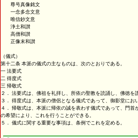
尊号真像銘文
一念多念文意
唯信鈔文意
浄土和讃
高僧和讃
正像末和讃
（儀式）
第十二条 本派の儀式の主なものは、次のとおりである。
一 法要式
二 得度式
三 帰敬式
２． 法要式は、佛祖を礼拝し、所依の聖教を読誦し、佛徳を
３． 得度式は、本派の僧侶となる儀式であって、御影堂にお
４． 帰敬式は、本派に帰依の誠を表わす儀式であって、門首
の希望により、これを行うことができる。
５． 儀式に関する重要な事項は、条例でこれを定める。