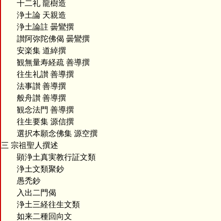
十二礼 龍樹造
浄土論 天親造
浄土論註 曇鸞撰
讃阿弥陀佛偈 曇鸞撰
安楽集 道綽撰
観無量寿経疏 善導撰
往生礼讃 善導撰
法事讃 善導撰
般舟讃 善導撰
観念法門 善導撰
往生要集 源信撰
選択本願念佛集 源空撰
三 宗祖聖人撰述
顕浄土真実教行証文類
浄土文類聚鈔
愚禿鈔
入出二門偈
浄土三経往生文類
如来二種回向文