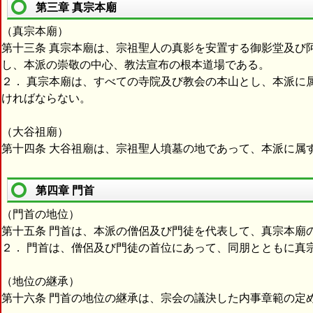
第三章 真宗本廟
（真宗本廟）
第十三条 真宗本廟は、宗祖聖人の真影を安置する御影堂及び
し、本派の崇敬の中心、教法宣布の根本道場である。
２． 真宗本廟は、すべての寺院及び教会の本山とし、本派に
ければならない。
（大谷祖廟）
第十四条 大谷祖廟は、宗祖聖人墳墓の地であって、本派に属
第四章 門首
（門首の地位）
第十五条 門首は、本派の僧侶及び門徒を代表して、真宗本廟
２． 門首は、僧侶及び門徒の首位にあって、同朋とともに真
（地位の継承）
第十六条 門首の地位の継承は、宗会の議決した内事章範の定