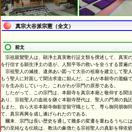
真宗大谷派宗憲（全文）
前文
宗祖親鸞聖人は、顕浄土真実教行証文類を撰述して、真実の
を行信する願生浄土の道が、人類平等の救いを全うする普遍
宗祖聖人の滅後、遺弟あい図って大谷の祖廟を建立して聖人
もう聖人に対面して聞法求道に励んだ。これが本願寺の濫觴
りを生み出していった。これがわが宗門の原形である。
したがって、この宗門は、本願寺を真宗本廟と敬仰する聞法
あり、宗祖聖人の血統を継ぐ本願寺歴代は、聖人の門弟の負
もまた、自ら大谷本願寺御影堂留守職として、専ら御同朋御
て、真宗再興を成し遂げられたのである。
爾来、宗門は長い歴史を通して幾多の変遷を重ねるうちには
門の至純なる伝統は、教法の象徴たる宗祖聖人の真影を帰依