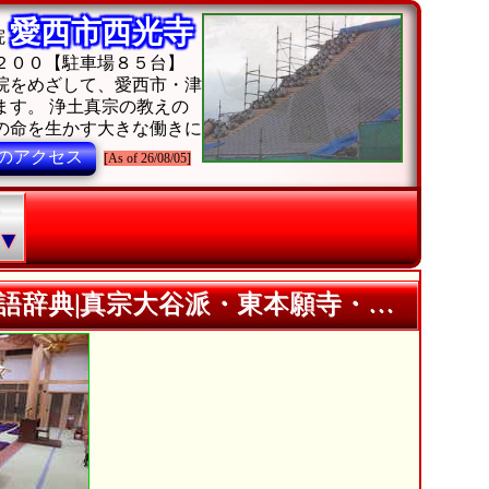
愛西市西光寺
院
２００【駐車場８５台】
院をめざして、愛西市・津
ます。 浄土真宗の教えの
の命を生かす大きな働きに
のアクセス
[As of 26/08/05]
・
▼
派・東本願寺・浄土真宗真宗大谷派愛知県西光寺