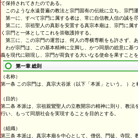
て保持されてきたのである。
このような永遠普遍の教法と宗門固有の伝統に立ち、宗門運
第一に、すべて宗門に属する者は、常に自信教人信の誠を尽
第二に、宗祖聖人の真影を安置する真宗本廟は、宗門に属す
く宗門と一体としてこれを崇敬護持する。
第三に、この宗門の運営は、何人の専横専断をも許さず、あ
わが宗門は、この基本精神に立脚し、かつ同朋の総意に基づ
義を現代に顕現し、宗門が荷負する大いなる使命を果すこと
第一章 総則
（名称）
第一条 この宗門は、真宗大谷派（以下「本派」という。 ）と
（目的）
第二条 本派は、宗祖親鸞聖人の立教開宗の精神に則り、教法
行い、もって同朋社会を実現することを目的とする。
（組織）
第三条 本派は、真宗本廟を中心として、僧侶、門徒、寺院、