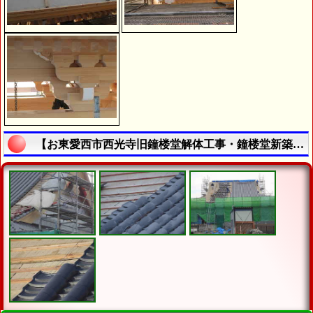
【お東愛西市西光寺旧鐘楼堂解体工事・鐘楼堂新築工事 - 令和７年６月 - | 寺院・お寺の建築工事履歴写真】の説明終了