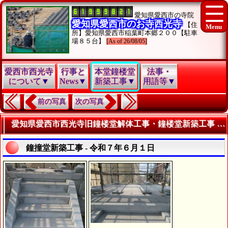
愛知県愛西市の寺院
愛知県愛西市のお寺西光寺
【住
所】愛知県愛西市稲葉町本郷２００【駐車
場８５台】
[As of 26/08/05]
愛西市西光寺
行事と
本堂鐘楼堂
法事・
について▼
News▼
新築工事▼
用語等▼
前の写真
次の写真
愛知県愛西市西光寺旧鐘楼堂解体工事・鐘楼堂新築工事 - 令和７年６月 - | 寺院・お寺の建築工事履歴写真
鐘撞堂新築工事 - 令和７年６月１日