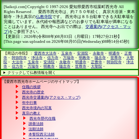
[Saikoji.com] Copyright © 1997-2026 愛知県愛西市稲葉町西光寺 All
Rights Resarved . 愛西市西光寺は、約７５０年続く、真宗大谷派・東本
願寺・浄土真宗の
仏教寺院
です。 西光寺は８５台駐車できる大駐車場を
完備しています。永代経や報恩講などのお参りでも駐車場が満車になる
ことはありません。 西光寺へお出での際は、
交通案内(アクセス・マッ
プ)
をご参照下さい。
【更新日：2026年(令和08年)08月03日（月曜日）17時27分21秒】
[This page was uploaded on 2026年08月05日(Wednesday)08時14分45秒]
【周辺の寺院】：
愛西市大法寺
・
玉泉寺
・
安清院
・
永敬寺
・
明通寺
・
正覺
寺
・
阿弥陀寺
・
浄法寺
・
信力寺
・
万瑞寺
・
明教寺
・
隨念寺
・
世尊寺
・
大聖
院
・
大法寺
・
玉泉寺
・
安清院
・
永敬寺
・
明通寺
・
正覺寺
・
阿弥陀寺
・
浄法
寺
・
信力寺
・
万瑞寺
・
明教寺
・
隨念寺
・
世尊寺
・
大聖院
・
クリックして仏教情報を開く
【愛西市西光寺ホームページのサイトマップ】
住職の挨拶
西光寺の歴史
西光寺交通案内(アクセス・マップ)
年中行事
西光寺境内の写真
真宗の教え
西光寺歴代住職
諦善法師
法順法師
本誓院西元法師