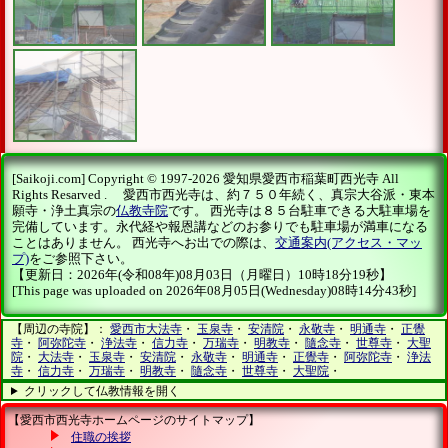
[Saikoji.com] Copyright © 1997-2026 愛知県愛西市稲葉町西光寺 All
Rights Resarved . 愛西市西光寺は、約７５０年続く、真宗大谷派・東本
願寺・浄土真宗の
仏教寺院
です。 西光寺は８５台駐車できる大駐車場を
完備しています。永代経や報恩講などのお参りでも駐車場が満車になる
ことはありません。 西光寺へお出での際は、
交通案内(アクセス・マッ
プ)
をご参照下さい。
【更新日：2026年(令和08年)08月03日（月曜日）10時18分19秒】
[This page was uploaded on 2026年08月05日(Wednesday)08時14分43秒]
【周辺の寺院】：
愛西市大法寺
・
玉泉寺
・
安清院
・
永敬寺
・
明通寺
・
正覺
寺
・
阿弥陀寺
・
浄法寺
・
信力寺
・
万瑞寺
・
明教寺
・
隨念寺
・
世尊寺
・
大聖
院
・
大法寺
・
玉泉寺
・
安清院
・
永敬寺
・
明通寺
・
正覺寺
・
阿弥陀寺
・
浄法
寺
・
信力寺
・
万瑞寺
・
明教寺
・
隨念寺
・
世尊寺
・
大聖院
・
クリックして仏教情報を開く
【愛西市西光寺ホームページのサイトマップ】
住職の挨拶