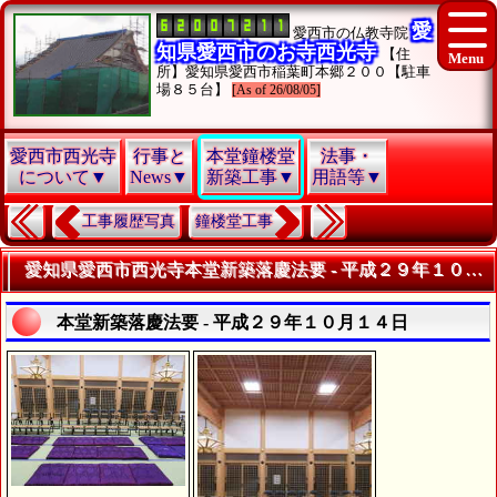
愛
愛西市の仏教寺院
知県愛西市のお寺西光寺
【住
所】愛知県愛西市稲葉町本郷２００【駐車
場８５台】
[As of 26/08/05]
愛西市西光寺
行事と
本堂鐘楼堂
法事・
について▼
News▼
新築工事▼
用語等▼
工事履歴写真
鐘楼堂工事
愛知県愛西市西光寺本堂新築落慶法要 - 平成２９年１０月１４日 - | 本堂・鐘楼堂・駐車場整備写真
本堂新築落慶法要 - 平成２９年１０月１４日