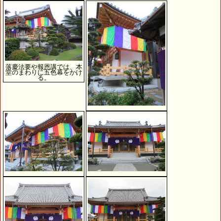
落慶法要や報恩講では、本
堂のまわりに五色幕をかけ
る。