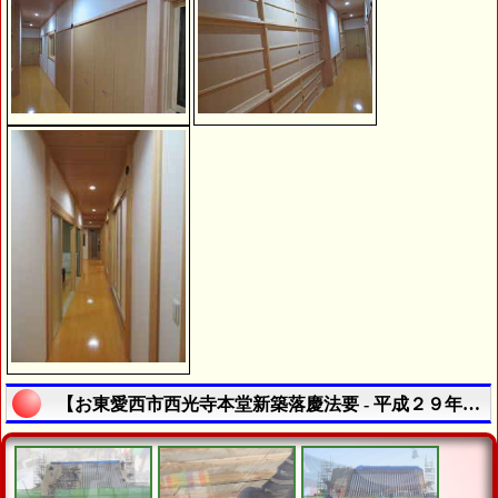
【お東愛西市西光寺本堂新築落慶法要 - 平成２９年１０月１４日 - | 本堂・鐘楼堂・駐車場整備写真】の説明終了