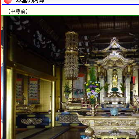
本堂の内陣
【中尊前】