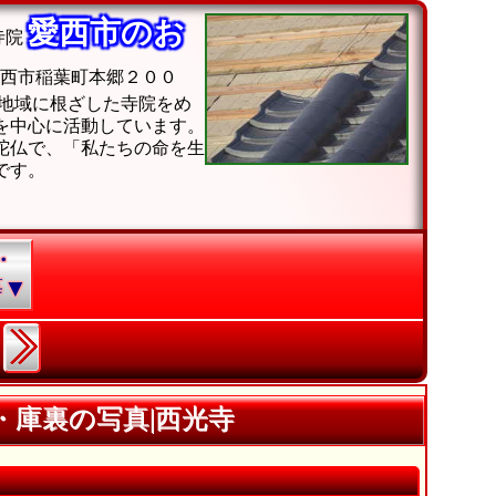
愛西市のお
寺院
西市稲葉町本郷２００
地域に根ざした寺院をめ
を中心に活動しています。
陀仏で、「私たちの命を生
です。
・
等▼
庫裏の写真|西光寺