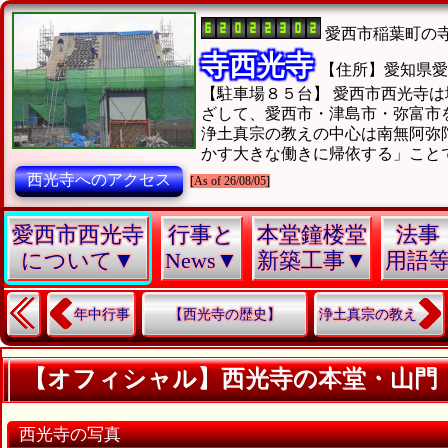
愛西市稲葉町の
寺西光寺
【住所】愛知県愛
【駐車場８５台】
愛西市西光寺は
ざして、愛西市・津島市・弥富市
浄土真宗の教えの中心は南無阿弥
かす大きな働きに帰依する」こと
西光寺へのアクセス
[As of 26/08/05]
愛西市西光寺
行事と
本堂鐘楼堂
法事
について▼
News▼
新築工事▼
用語
年中行事
【西光寺の歴史】
浄土真宗の教え
【オフィシャル】西光寺の本堂・山門・
西光寺の写真