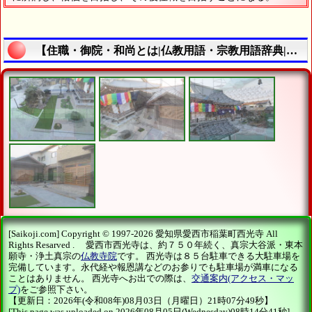
【住職・御院・和尚とは|仏教用語・宗教用語辞典|真宗大谷派・東本願寺・浄土真宗お東愛西市西光寺】の説明終了
[Saikoji.com] Copyright © 1997-2026 愛知県愛西市稲葉町西光寺 All
Rights Resarved . 愛西市西光寺は、約７５０年続く、真宗大谷派・東本
願寺・浄土真宗の
仏教寺院
です。 西光寺は８５台駐車できる大駐車場を
完備しています。永代経や報恩講などのお参りでも駐車場が満車になる
ことはありません。 西光寺へお出での際は、
交通案内(アクセス・マッ
プ)
をご参照下さい。
【更新日：2026年(令和08年)08月03日（月曜日）21時07分49秒】
[This page was uploaded on 2026年08月05日(Wednesday)08時14分41秒]