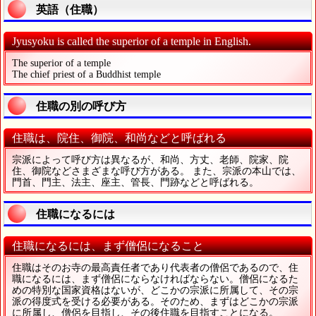
英語（住職）
Jyusyoku is called the superior of a temple in English.
The superior of a temple
The chief priest of a Buddhist temple
住職の別の呼び方
住職は、院住、御院、和尚などと呼ばれる
宗派によって呼び方は異なるが、和尚、方丈、老師、院家、院
住、御院などさまざまな呼び方がある。 また、宗派の本山では、
門首、門主、法主、座主、管長、門跡などと呼ばれる。
住職になるには
住職になるには、まず僧侶になること
住職はそのお寺の最高責任者であり代表者の僧侶であるので、住
職になるには、まず僧侶にならなければならない。僧侶になるた
めの特別な国家資格はないが、どこかの宗派に所属して、その宗
派の得度式を受ける必要がある。そのため、まずはどこかの宗派
に所属し、僧侶を目指し、その後住職を目指すことになる。