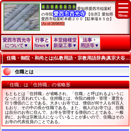
愛知県愛西市稲葉町
愛西市西光寺
の寺院
【住所】愛知県
愛西市稲葉町本郷２００【駐車場８５台】
[As of 26/08/05]
愛西市西光寺
行事と
本堂鐘楼堂
法事・
について▼
News▼
新築工事▼
用語等▼
住職・御院・和尚とは|仏教用語・宗教用語辞典|真宗大谷派・東本願寺・浄土真宗浄土真宗愛西市西光寺
住職とは
「住職」は「住持職」の省略形
もともとは「住持職」が省略され、「住職」と呼ばれるよいうに
なったと言われている。住持職とは、寺院の維持・管理・運営を
行う僧侶のことである。大きいお寺では、僧侶が何十人も何百人
もおり、その中の長が住職である。また、個人のお寺では、住職
は自分のお寺に住んで、お寺を管理する僧侶のことである。一般
的に、お寺は宗教法人になっていることが多いので、住職はその
お寺の代表役員のことである。