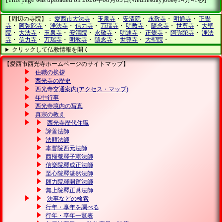
【周辺の寺院】：
愛西市大法寺
・
玉泉寺
・
安清院
・
永敬寺
・
明通寺
・
正覺
寺
・
阿弥陀寺
・
浄法寺
・
信力寺
・
万瑞寺
・
明教寺
・
隨念寺
・
世尊寺
・
大聖
院
・
大法寺
・
玉泉寺
・
安清院
・
永敬寺
・
明通寺
・
正覺寺
・
阿弥陀寺
・
浄法
寺
・
信力寺
・
万瑞寺
・
明教寺
・
隨念寺
・
世尊寺
・
大聖院
・
クリックして仏教情報を開く
【愛西市西光寺ホームページのサイトマップ】
住職の挨拶
西光寺の歴史
西光寺交通案内(アクセス・マップ)
年中行事
西光寺境内の写真
真宗の教え
西光寺歴代住職
諦善法師
法順法師
本誓院西元法師
西帰菴釋子憲法師
信楽院釋成正法師
至心院釋湛然法師
願力院釋開運法師
無上院釋正眞法師
法事などの検索
行年・享年を調べる
行年・享年一覧表