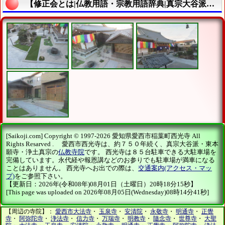
【修正会とは|仏教用語・宗教用語辞典|真宗大谷派・東本願寺・浄土真宗西光寺】の説明終了
[Saikoji.com] Copyright © 1997-2026 愛知県愛西市稲葉町西光寺 All
Rights Resarved . 愛西市西光寺は、約７５０年続く、真宗大谷派・東本
願寺・浄土真宗の
仏教寺院
です。 西光寺は８５台駐車できる大駐車場を
完備しています。永代経や報恩講などのお参りでも駐車場が満車になる
ことはありません。 西光寺へお出での際は、
交通案内(アクセス・マッ
プ)
をご参照下さい。
【更新日：2026年(令和08年)08月01日（土曜日）20時18分15秒】
[This page was uploaded on 2026年08月05日(Wednesday)08時14分41秒]
【周辺の寺院】：
愛西市大法寺
・
玉泉寺
・
安清院
・
永敬寺
・
明通寺
・
正覺
寺
・
阿弥陀寺
・
浄法寺
・
信力寺
・
万瑞寺
・
明教寺
・
隨念寺
・
世尊寺
・
大聖