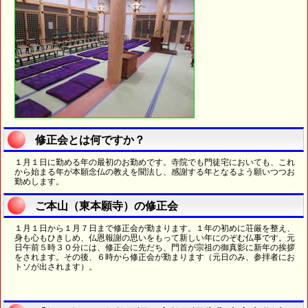
修正会とは何ですか？
１月１日に勤める年の最初のお勤めです。寺院でも門徒宅においても、これ
から始まる年が本願念仏の教えを聞法し、感謝する年となるよう願いつつお
勤めします。
ご本山（東本願寺）の修正会
１月１日から１月７日まで修正会が勤まります。１年の初めに荘厳を整え、
身も心もひきしめ、仏恩報謝の思いをもって新しい年にのぞむ仏事です。元
日午前５時３０分には、修正会に先だち、門首が宗祖の御真影に新年の挨拶
をされます。その後、６時から修正会が勤まります（元日のみ、参拝者にお
トソが出されます）。