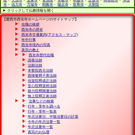
院
・
大法寺
・
玉泉寺
・
安清院
・
永敬寺
・
明通寺
・
正覺寺
・
阿弥陀寺
・
浄法
寺
・
信力寺
・
万瑞寺
・
明教寺
・
隨念寺
・
世尊寺
・
大聖院
・
クリックして仏教情報を開く
【愛西市西光寺ホームページのサイトマップ】
住職の挨拶
西光寺の歴史
西光寺交通案内(アクセス・マップ)
年中行事
西光寺境内の写真
真宗の教え
西光寺歴代住職
諦善法師
法順法師
本誓院西元法師
西帰菴釋子憲法師
信楽院釋成正法師
至心院釋湛然法師
願力院釋開運法師
無上院釋正眞法師
法事などの検索
行年・享年を調べる
行年・享年一覧表
年忌法要日、中陰法要日の計算
今年の年忌法要一覧
年忌法要年一覧
真宗のお仏壇