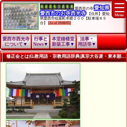
愛知県
愛西市の寺
愛西市のお寺西光寺
【住所】愛知
県愛西市稲葉町本郷２００【駐車場８５
台】
[As of 26/08/05]
愛西市西光寺
行事と
本堂鐘楼堂
法事・
について▼
News▼
新築工事▼
用語等▼
修正会とは|仏教用語・宗教用語辞典|真宗大谷派・東本願寺・浄土真宗愛知県愛西市西光寺