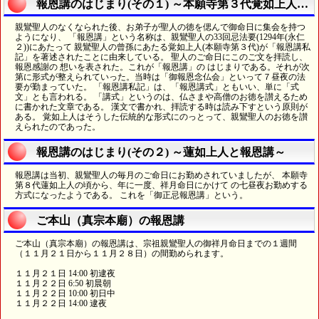
報恩講のはじまり(その１) ～本願寺第３代覚如上人に始まる～
親鸞聖人のなくなられた後、お弟子が聖人の徳を偲んで御命日に集会を持つ
ようになり、 「報恩講」という名称は、親鸞聖人の33回忌法要(1294年(永仁
２))にあたって 親鸞聖人の曾孫にあたる覚如上人(本願寺第３代)が「報恩講私
記」を著述されたことに由来している。 聖人のご命日にこのご文を拝読し、
報恩感謝の 想いを表された。これが「報恩講」の はじまりである。それが次
第に形式が整えられていった。当時は「御報恩念仏会」といって７昼夜の法
要が勤まっていた。 「報恩講私記」は、「報恩講式」ともいい、単に「式
文」とも言われる。 「講式」というのは、仏さまや高僧のお徳を讃えるため
に書かれた文章である。 漢文で書かれ、拝読する時は読み下すという原則が
ある。 覚如上人はそうした伝統的な形式にのっとって、親鸞聖人のお徳を讃
えられたのであった。
報恩講のはじまり(その２) ～蓮如上人と報恩講～
報恩講は当初、親鸞聖人の毎月のご命日にお勤めされていましたが、 本願寺
第８代蓮如上人の頃から、年に一度、祥月命日にかけて の七昼夜お勤めする
方式になったようである。 これを「御正忌報恩講」という。
ご本山（真宗本廟）の報恩講
ご本山（真宗本廟）の報恩講は、宗祖親鸞聖人の御祥月命日までの１週間
（１１月２１日から１１月２８日）の間勤められます。
１１月２１日 14:00 初逮夜
１１月２２日 6:50 初晨朝
１１月２２日 10:00 初日中
１１月２２日 14:00 逮夜