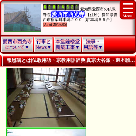
愛知県愛西市の仏教
愛西市西光寺
寺院
【住所】愛知県愛
西市稲葉町本郷２００【駐車場８５台】
[As of 26/08/05]
愛西市西光寺
行事と
本堂鐘楼堂
法事・
について▼
News▼
新築工事▼
用語等▼
報恩講とは|仏教用語・宗教用語辞典|真宗大谷派・東本願寺・浄土真宗真宗大谷派愛知県西光寺