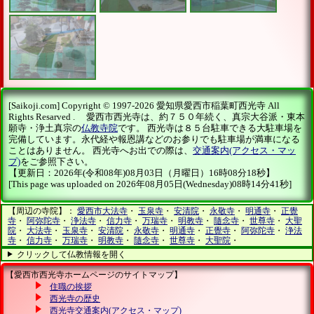
[Saikoji.com] Copyright © 1997-2026 愛知県愛西市稲葉町西光寺 All
Rights Resarved . 愛西市西光寺は、約７５０年続く、真宗大谷派・東本
願寺・浄土真宗の
仏教寺院
です。 西光寺は８５台駐車できる大駐車場を
完備しています。永代経や報恩講などのお参りでも駐車場が満車になる
ことはありません。 西光寺へお出での際は、
交通案内(アクセス・マッ
プ)
をご参照下さい。
【更新日：2026年(令和08年)08月03日（月曜日）16時08分18秒】
[This page was uploaded on 2026年08月05日(Wednesday)08時14分41秒]
【周辺の寺院】：
愛西市大法寺
・
玉泉寺
・
安清院
・
永敬寺
・
明通寺
・
正覺
寺
・
阿弥陀寺
・
浄法寺
・
信力寺
・
万瑞寺
・
明教寺
・
隨念寺
・
世尊寺
・
大聖
院
・
大法寺
・
玉泉寺
・
安清院
・
永敬寺
・
明通寺
・
正覺寺
・
阿弥陀寺
・
浄法
寺
・
信力寺
・
万瑞寺
・
明教寺
・
隨念寺
・
世尊寺
・
大聖院
・
クリックして仏教情報を開く
【愛西市西光寺ホームページのサイトマップ】
住職の挨拶
西光寺の歴史
西光寺交通案内(アクセス・マップ)