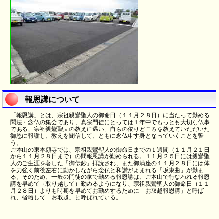
報恩講について
「報恩講」とは、宗祖親鸞聖人の御命日（１１月２８日）に当たって勤める
聞法・念仏の集会であり、真宗門徒にとっては１年中でもっとも大切な仏事
である。宗祖親鸞聖人の教えに遇い、自らの依りどころを教えていただいた
御恩に報謝し、教えを聞信して、ともに念仏申す身となっていくことを誓
う。
ご本山の東本願寺では、宗祖親鸞聖人の御命日までの１週間（１１月２１日
から１１月２８日まで）の間報恩講が勤められる。１１月２５日には親鸞聖
人のご生涯を著した「御伝鈔」拝読され、また御満座の１１月２８日には体
を力強く前後左右に動かしながら念仏と和讃がよまれる「坂東曲」が勤ま
る。そのため、一般の門徒の家で勤める報恩講は、ご本山で行なわれる報恩
講を早めて（取り越して）勤めるようになり、宗祖親鸞聖人の御命日（１１
月２８日）よりも時期を早めてお勤めするために「お取越報恩講」と呼ば
れ、省略して「お取越」と呼ばれている。