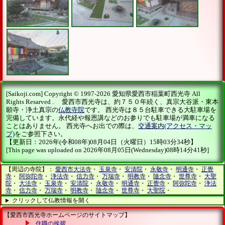
[Saikoji.com] Copyright © 1997-2026 愛知県愛西市稲葉町西光寺 All
Rights Resarved . 愛西市西光寺は、約７５０年続く、真宗大谷派・東本
願寺・浄土真宗の
仏教寺院
です。 西光寺は８５台駐車できる大駐車場を
完備しています。永代経や報恩講などのお参りでも駐車場が満車になる
ことはありません。 西光寺へお出での際は、
交通案内(アクセス・マッ
プ)
をご参照下さい。
【更新日：2026年(令和08年)08月04日（火曜日）15時03分34秒】
[This page was uploaded on 2026年08月05日(Wednesday)08時14分41秒]
【周辺の寺院】：
愛西市大法寺
・
玉泉寺
・
安清院
・
永敬寺
・
明通寺
・
正覺
寺
・
阿弥陀寺
・
浄法寺
・
信力寺
・
万瑞寺
・
明教寺
・
隨念寺
・
世尊寺
・
大聖
院
・
大法寺
・
玉泉寺
・
安清院
・
永敬寺
・
明通寺
・
正覺寺
・
阿弥陀寺
・
浄法
寺
・
信力寺
・
万瑞寺
・
明教寺
・
隨念寺
・
世尊寺
・
大聖院
・
クリックして仏教情報を開く
【愛西市西光寺ホームページのサイトマップ】
住職の挨拶