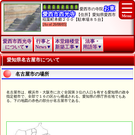
お東
愛西市の寺院
愛西市西光寺
【住所】愛知県愛西市
稲葉町本郷２００【駐車場８５台】
[As of 26/08/05]
愛西市西光寺
行事と
本堂鐘楼堂
法事・
について▼
News▼
新築工事▼
用語等▼
愛知県名古屋市について
名古屋市の場所
名古屋市は、横浜市・大阪市に次ぐ全国第３位の人口を有する愛知県の政令
指定都市で、全部で１６の区から構成される。愛知県の県庁所在地でもあ
る。下の地図の赤色の部分が名古屋市である。