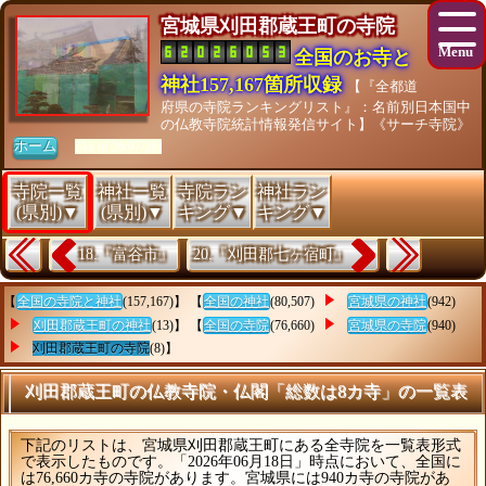
宮城県刈田郡蔵王町の寺院
全国のお寺と
神社157,167箇所収録
【『全都道
府県の寺院ランキングリスト』：名前別日本国中
の仏教寺院統計情報発信サイト】《サーチ寺院》
ホーム
[As of 26/07/28]
寺院一覧
神社一覧
寺院ラン
神社ラン
(県別)▼
(県別)▼
キング▼
キング▼
18.『富谷市』
20.『刈田郡七ヶ宿町』
【
全国の寺院と神社
(157,167)】 【
全国の神社
(80,507)
宮城県の神社
(942)
刈田郡蔵王町の神社
(13)】 【
全国の寺院
(76,660)
宮城県の寺院
(940)
刈田郡蔵王町の寺院
(8)】
刈田郡蔵王町の仏教寺院・仏閣「総数は8カ寺」の一覧表
下記のリストは、宮城県刈田郡蔵王町にある全寺院を一覧表形式
で表示したものです。「2026年06月18日」時点において、全国に
は76,660カ寺の寺院があります。宮城県には940カ寺の寺院があ