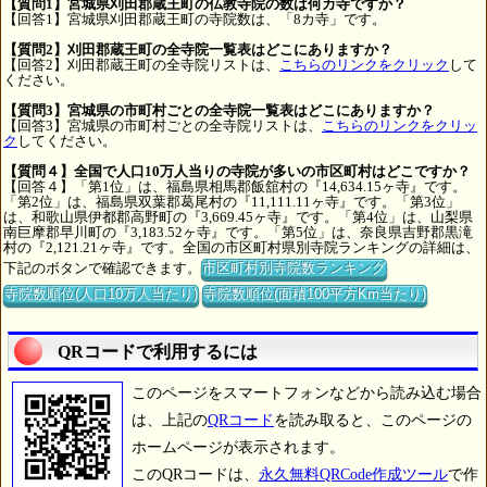
【質問1】宮城県刈田郡蔵王町の仏教寺院の数は何カ寺ですか？
【回答1】宮城県刈田郡蔵王町の寺院数は、「8カ寺」です。
【質問2】刈田郡蔵王町の全寺院一覧表はどこにありますか？
【回答2】刈田郡蔵王町の全寺院リストは、
こちらのリンクをクリック
して
ください。
【質問3】宮城県の市町村ごとの全寺院一覧表はどこにありますか？
【回答3】宮城県の市町村ごとの全寺院リストは、
こちらのリンクをクリッ
ク
してください。
【質問４】全国で人口10万人当りの寺院が多いの市区町村はどこですか？
【回答４】「第1位」は、福島県相馬郡飯舘村の『14,634.15ヶ寺』です。
「第2位」は、福島県双葉郡葛尾村の『11,111.11ヶ寺』です。「第3位」
は、和歌山県伊都郡高野町の『3,669.45ヶ寺』です。「第4位」は、山梨県
南巨摩郡早川町の『3,183.52ヶ寺』です。「第5位」は、奈良県吉野郡黒滝
村の『2,121.21ヶ寺』です。全国の市区町村県別寺院ランキングの詳細は、
下記のボタンで確認できます。
市区町村別寺院数ランキング
寺院数順位(人口10万人当たり)
寺院数順位(面積100平方Km当たり)
QRコードで利用するには
このページをスマートフォンなどから読み込む場合
は、上記の
QRコード
を読み取ると、このページの
ホームページが表示されます。
このQRコードは、
永久無料QRCode作成ツール
で作