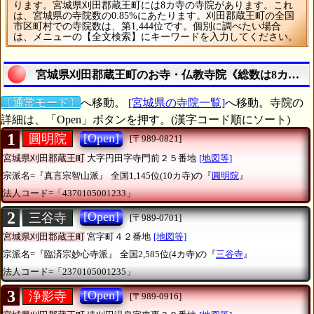
ります。宮城県刈田郡蔵王町には8カ寺の寺院があります。これ
は、宮城県の寺院数の0.85%にあたります。刈田郡蔵王町の全国
市区町村での寺院数は、第1,444位です。個別に調べたい場合
は、メニューの【全文検索】にキーワードを入力してください。
宮城県刈田郡蔵王町のお寺・仏教寺院《総数は8カ寺》
〔通常モード〕
へ移動。
[宮城県の寺院一覧]
へ移動。寺院の
詳細は、「Open」ボタンを押す。(漢字コード順にソート)
1
[Open]
圓明院
[〒989-0821]
宮城県刈田郡蔵王町
大字円田字寺門前２５番地
[地図等]
宗派名=『真言宗智山派』
全国1,145位(10カ寺)の『
圓明院
』
法人コード=「4370105001233」
2
[Open]
三谷寺
[〒989-0701]
宮城県刈田郡蔵王町
宮字町４２番地
[地図等]
宗派名=『臨済宗妙心寺派』
全国2,585位(4カ寺)の『
三谷寺
』
法人コード=「2370105001235」
3
[Open]
浄影寺
[〒989-0916]