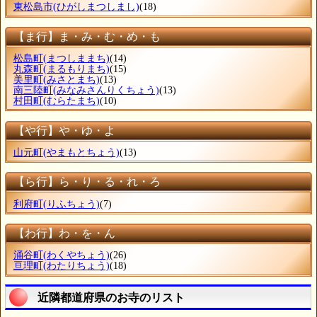
東松島市
(ひがしまつしまし)
(18)
【ま行】ま・み・む・め・も
松島町
(まつしままち)
(14)
丸森町
(まるもりまち)
(15)
美里町
(みさとまち)
(13)
南三陸町
(みなみさんりくちょう)
(13)
村田町
(むらたまち)
(10)
【や行】や・ゆ・よ
山元町
(やまもとちょう)
(13)
【ら行】ら・り・る・れ・ろ
利府町
(りふちょう)
(7)
【わ行】わ・を・ん
涌谷町
(わくやちょう)
(26)
亘理町
(わたりちょう)
(18)
近隣都道府県のお寺のリスト