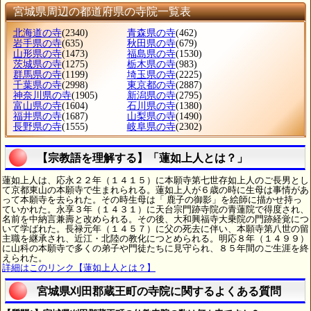
宮城県周辺の都道府県の寺院一覧表
北海道の寺
(2340)
青森県の寺
(462)
岩手県の寺
(635)
秋田県の寺
(679)
山形県の寺
(1473)
福島県の寺
(1530)
茨城県の寺
(1275)
栃木県の寺
(983)
群馬県の寺
(1199)
埼玉県の寺
(2225)
千葉県の寺
(2998)
東京都の寺
(2887)
神奈川県の寺
(1905)
新潟県の寺
(2795)
富山県の寺
(1604)
石川県の寺
(1380)
福井県の寺
(1687)
山梨県の寺
(1490)
長野県の寺
(1555)
岐阜県の寺
(2302)
【宗教語を理解する】「蓮如上人とは？」
蓮如上人は、応永２２年（１４１５）に本願寺第七世存如上人のご長男とし
て京都東山の本願寺で生まれられる。蓮如上人が６歳の時に生母は事情があ
って本願寺を去られた。その時生母は「 鹿子の御影」を絵師に描かせ持っ
ていかれた。永享３年（１４３１）に天台宗門跡寺院の青蓮院で得度され、
名前を中納言兼壽と改められる。その後、大和興福寺大乗院の門跡経覚につ
いて学ばれた。長禄元年（１４５７）に父の死去に伴い、本願寺第八世の留
主職を継承され、近江・北陸の教化につとめられる。明応８年（１４９９）
に山科の本願寺で多くの弟子や門徒たちに見守られ、８５年間のご生涯を終
えられた。
詳細はこのリンク【蓮如上人とは？】
宮城県刈田郡蔵王町の寺院に関するよくある質問