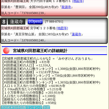
宮城県刈田郡蔵王町
大字円田字新町１３番地の１
[地図等]
宗派名=『曹洞宗』
全国206位(48カ寺)の『
龍源寺
』
法人コード=「7370105001239」
8
[Open]
蓮蔵寺
[〒989-0701]
宮城県刈田郡蔵王町
宮字町１２３番地
[地図等]
宗派名=『真言宗智山派』
全国2,585位(4カ寺)の『
蓮蔵寺
』
法人コード=「5370105001240」
宮城県刈田郡蔵王町の詳細統計
【宮城県 刈田郡蔵王町のふりがな】＝「みやぎけん ざおうまち」
【刈田郡蔵王町の寺院数】＝8カ寺
【刈田郡蔵王町の人口】＝12,316人
【刈田郡蔵王町の人口数ランキング】＝1,308位(全国1,866市区町村中)
【刈田郡蔵王町の面積】＝152.83平方Km
【刈田郡蔵王町の面積ランキング】＝756位(全国1,866市区町村中)
【刈田郡蔵王町の世帯数】＝3,923世帯
【刈田郡蔵王町の世帯数ランキング】＝1,365位(全国1,866市区町村中)
【人口１０万人当たりの寺院数】＝64.96カ寺
【１０Km四方当たりの寺院数】＝5.23カ寺
【１０万世帯当たりの寺院数】＝203.93カ寺
【人口当たりの寺院数順位】＝1,100位
【面積当たりの寺院数順位】＝1,481位
【世帯数当たりの寺院数順位】＝958位
市区町村別寺院数ランキング
別窓