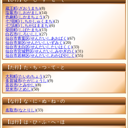
蔵王町
(ざおうまち)
(8)
塩竈市
(しおがまし)
(14)
色麻町
(しかまちょう)
(7)
七?宿町
(しちかしゅくまち)
(2)
七?浜町
(しちがはままち)
(6)
柴田町
(しばたまち)
(13)
白石市
(しろいしし)
(27)
仙台市青葉区
(せんだいしあおばく)
(67)
仙台市泉区
(せんだいしいずみく)
(20)
仙台市太白区
(せんだいしたいはくく)
(33)
仙台市宮城野区
(せんだいしみやぎのく)
(31)
仙台市若林区
(せんだいしわかばやしく)
(55)
【た行】た・ち・つ・て・と
大和町
(たいわちょう)
(27)
多賀城市
(たがじょうし)
(9)
富谷市
(とみやし)
(8)
登米市
(とめし)
(50)
【な行】な・に・ぬ・ね・の
名取市
(なとりし)
(33)
【は行】は・ひ・ふ・へ・ほ