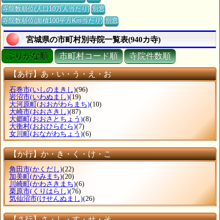
寺院数順位(人口10万人当たり)
別窓
寺院数順位(面積100平方Km当たり)
別窓
宮城県の市町村別寺院一覧表(940カ寺)
ぶりがな順
市町村コード順
寺院件数順
【あ行】あ・い・う・え・お
石巻市
(いしのまきし)
(96)
岩沼市
(いわぬまし)
(19)
大河原町
(おおがわらまち)
(10)
大崎市
(おおさきし)
(87)
大郷町
(おおさとちょう)
(8)
大衡村
(おおひらむら)
(7)
女川町
(おながわちょう)
(6)
【か行】か・き・く・け・こ
角田市
(かくだし)
(22)
加美町
(かみまち)
(20)
川崎町
(かわさきまち)
(6)
栗原市
(くりはらし)
(76)
気仙沼市
(けせんぬまし)
(26)
【さ行】さ・し・す・せ・そ