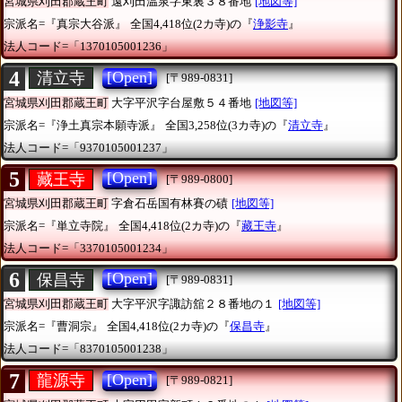
宮城県刈田郡蔵王町
遠刈田温泉字東裏３８番地
[地図等]
宗派名=『真宗大谷派』
全国4,418位(2カ寺)の『
浄影寺
』
法人コード=「1370105001236」
4
[Open]
清立寺
[〒989-0831]
宮城県刈田郡蔵王町
大字平沢字台屋敷５４番地
[地図等]
宗派名=『浄土真宗本願寺派』
全国3,258位(3カ寺)の『
清立寺
』
法人コード=「9370105001237」
5
[Open]
藏王寺
[〒989-0800]
宮城県刈田郡蔵王町
字倉石岳国有林賽の磧
[地図等]
宗派名=『単立寺院』
全国4,418位(2カ寺)の『
藏王寺
』
法人コード=「3370105001234」
6
[Open]
保昌寺
[〒989-0831]
宮城県刈田郡蔵王町
大字平沢字諏訪舘２８番地の１
[地図等]
宗派名=『曹洞宗』
全国4,418位(2カ寺)の『
保昌寺
』
法人コード=「8370105001238」
7
[Open]
龍源寺
[〒989-0821]