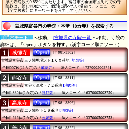
県の寺院数の0.85%にあたります。富谷市の全国市区町村での寺
院数は、第1,443位です。個別に調べたい場合は、メニューの
【全文検索】にキーワードを入力してください。
宮城県富谷市の寺院・本堂《8カ寺》を探索する
〔通常モード〕
へ移動。
[宮城県の寺院一覧]
へ移動。寺院の
詳細は、「Open」ボタンを押す。(漢字コード順にソート)
1
[Open]
威徳寺
[〒981-3302]
宮城県富谷市
三ノ関馬場沢下１００番地
[地図等]
全国557位(21カ寺)の『
威徳寺
』
法人コード=「7370005002741」
2
[Open]
熊谷寺
[〒981-3311]
宮城県富谷市
富谷大清水下７２番地
[地図等]
全国1,830位(6カ寺)の『
熊谷寺
』
法人コード=「6370005002750」
3
[Open]
高泉寺
[〒981-3306]
宮城県富谷市
二ノ関舘下１９番地
[地図等]
全国1,616位(7カ寺)の『
高泉寺
』
法人コード=「3370005002753」
4
[Open]
善盛寺
[〒981-3322]