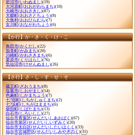
岩沼市
(いわぬまし)
(19)
大河原町
(おおがわらまち)
(10)
大崎市
(おおさきし)
(87)
大郷町
(おおさとちょう)
(8)
大衡村
(おおひらむら)
(7)
女川町
(おながわちょう)
(6)
【か行】か・き・く・け・こ
角田市
(かくだし)
(22)
加美町
(かみまち)
(20)
川崎町
(かわさきまち)
(6)
栗原市
(くりはらし)
(76)
気仙沼市
(けせんぬまし)
(26)
【さ行】さ・し・す・せ・そ
蔵王町
(ざおうまち)
(8)
塩竈市
(しおがまし)
(14)
色麻町
(しかまちょう)
(7)
七?宿町
(しちかしゅくまち)
(2)
七?浜町
(しちがはままち)
(6)
柴田町
(しばたまち)
(13)
白石市
(しろいしし)
(27)
仙台市青葉区
(せんだいしあおばく)
(67)
仙台市泉区
(せんだいしいずみく)
(20)
仙台市太白区
(せんだいしたいはくく)
(33)
仙台市宮城野区
(せんだいしみやぎのく)
(31)