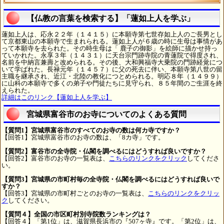
【仏教の言葉を検索する】「蓮如上人を学ぶ」
蓮如上人は、応永２２年（１４１５）に本願寺第七世存如上人のご長男とし
て京都東山の本願寺で生まれられる。蓮如上人が６歳の時に生母は事情があ
って本願寺を去られた。その時生母は「 鹿子の御影」を絵師に描かせ持っ
ていかれた。永享３年（１４３１）に天台宗門跡寺院の青蓮院で得度され、
名前を中納言兼壽と改められる。その後、大和興福寺大乗院の門跡経覚につ
いて学ばれた。長禄元年（１４５７）に父の死去に伴い、本願寺第八世の留
主職を継承され、近江・北陸の教化につとめられる。明応８年（１４９９）
に山科の本願寺で多くの弟子や門徒たちに見守られ、８５年間のご生涯を終
えられた。
詳細はこのリンク【蓮如上人を学ぶ】
宮城県富谷市のお寺についてのよくある質問
【質問1】宮城県富谷市のすべてのお寺の数は何カ寺ですか？
【回答1】宮城県富谷市のお寺の数は、「8カ寺」です。
【質問2】富谷市の全寺院・仏閣を調べるにはどうすれば良いですか？
【回答2】富谷市のお寺の一覧表は、
こちらのリンクをクリック
してくださ
い。
【質問3】宮城県の市町村毎の全寺院・仏閣を調べるにはどうすれば良いで
すか？
【回答3】宮城県の市町村ごとのお寺の一覧表は、
こちらのリンクをクリッ
ク
してください。
【質問４】全国の市区町村別寺院数ランキングは？
【回答４】「第1位」は、滋賀県長浜市の『507ヶ寺』です。「第2位」は、