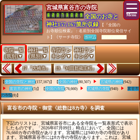
宮城県富谷市の寺院
全国のお寺と
神社157,167箇所収録
【『全国の
お寺順位検索』：名前別全国寺院順位発信サイ
ト】《サーチ寺院》
ホーム
[As of 26/07/28]
寺院一覧
神社一覧
寺院ラン
神社ラン
(県別)▼
(県別)▼
キング▼
キング▼
17.『大崎市』
19.『刈田郡蔵王町』
【
全国の寺院と神社
(157,167)】 【
全国の神社
(80,507)
宮城県の神社
(942)
富谷市の神社
(5)】 【
全国の寺院
(76,660)
宮城県の寺院
(940)
富谷市
の寺院
(8)】
富谷市の寺院・御堂《総数は8カ寺》を調査
下記のリストは、宮城県富谷市にある全寺院を一覧表形式で表示
したものです。「2026年07月09日」時点において、全国には
76,660カ寺の寺院があります。宮城県には940カ寺の寺院があり
ます。宮城県富谷市には8カ寺の寺院があります。これは、宮城