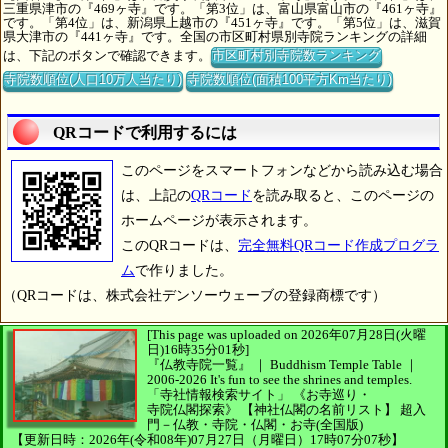
三重県津市の『469ヶ寺』です。「第3位」は、富山県富山市の『461ヶ寺』
です。「第4位」は、新潟県上越市の『451ヶ寺』です。「第5位」は、滋賀
県大津市の『441ヶ寺』です。全国の市区町村県別寺院ランキングの詳細
は、下記のボタンで確認できます。
市区町村別寺院数ランキング
寺院数順位(人口10万人当たり)
寺院数順位(面積100平方Km当たり)
QRコードで利用するには
このページをスマートフォンなどから読み込む場合
は、上記の
QRコード
を読み取ると、このページの
ホームページが表示されます。
このQRコードは、
完全無料QRコード作成プログラ
ム
で作りました。
（QRコードは、株式会社デンソーウェーブの登録商標です）
[This page was uploaded on 2026年07月28日(火曜
日)16時35分01秒]
『仏教寺院一覧』 ｜ Buddhism Temple Table
｜
2006-2026
It's fun to see
the shrines and temples.
「寺社情報検索サイト」
《お寺巡り・
寺院仏閣探索》
【神社仏閣の名前リスト】
超入
門－仏教・寺院・仏閣・お寺(全国版)
【更新日時：2026年(令和08年)07月27日（月曜日）17時07分07秒】