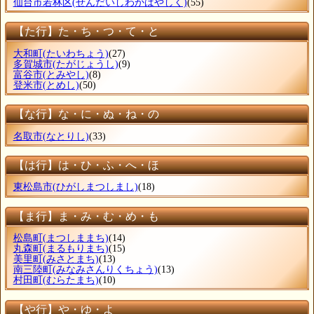
仙台市若林区
(せんだいしわかばやしく)
(55)
【た行】た・ち・つ・て・と
大和町
(たいわちょう)
(27)
多賀城市
(たがじょうし)
(9)
富谷市
(とみやし)
(8)
登米市
(とめし)
(50)
【な行】な・に・ぬ・ね・の
名取市
(なとりし)
(33)
【は行】は・ひ・ふ・へ・ほ
東松島市
(ひがしまつしまし)
(18)
【ま行】ま・み・む・め・も
松島町
(まつしままち)
(14)
丸森町
(まるもりまち)
(15)
美里町
(みさとまち)
(13)
南三陸町
(みなみさんりくちょう)
(13)
村田町
(むらたまち)
(10)
【や行】や・ゆ・よ