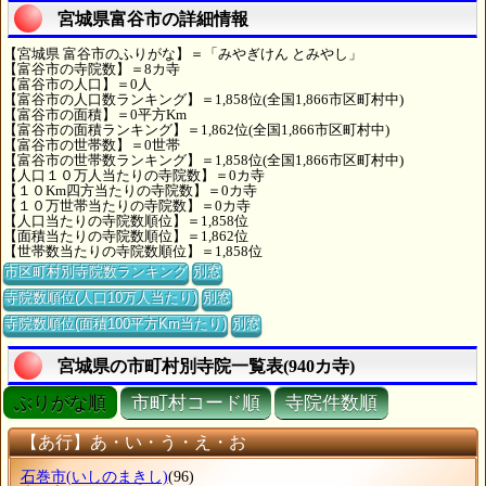
宮城県富谷市の詳細情報
【宮城県 富谷市のふりがな】＝「みやぎけん とみやし」
【富谷市の寺院数】＝8カ寺
【富谷市の人口】＝0人
【富谷市の人口数ランキング】＝1,858位(全国1,866市区町村中)
【富谷市の面積】＝0平方Km
【富谷市の面積ランキング】＝1,862位(全国1,866市区町村中)
【富谷市の世帯数】＝0世帯
【富谷市の世帯数ランキング】＝1,858位(全国1,866市区町村中)
【人口１０万人当たりの寺院数】＝0カ寺
【１０Km四方当たりの寺院数】＝0カ寺
【１０万世帯当たりの寺院数】＝0カ寺
【人口当たりの寺院数順位】＝1,858位
【面積当たりの寺院数順位】＝1,862位
【世帯数当たりの寺院数順位】＝1,858位
市区町村別寺院数ランキング
別窓
寺院数順位(人口10万人当たり)
別窓
寺院数順位(面積100平方Km当たり)
別窓
宮城県の市町村別寺院一覧表(940カ寺)
ぶりがな順
市町村コード順
寺院件数順
【あ行】あ・い・う・え・お
石巻市
(いしのまきし)
(96)