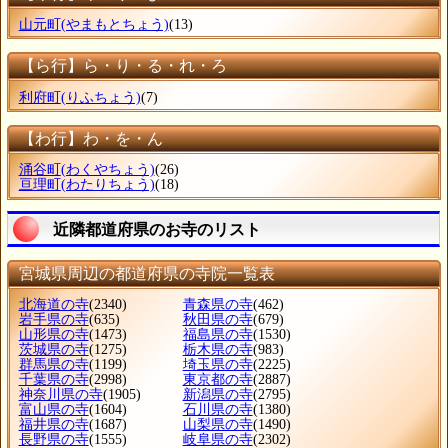
山元町
(やまもとちょう)
(13)
【ら行】ら・り・る・れ・ろ
利府町
(りふちょう)
(7)
【わ行】わ・を・ん
涌谷町
(わくやちょう)
(26)
亘理町
(わたりちょう)
(18)
近隣都道府県のお寺のリスト
宮城県周辺の都道府県の寺院一覧表
北海道の寺
(2340)
青森県の寺
(462)
岩手県の寺
(635)
秋田県の寺
(679)
山形県の寺
(1473)
福島県の寺
(1530)
茨城県の寺
(1275)
栃木県の寺
(983)
群馬県の寺
(1199)
埼玉県の寺
(2225)
千葉県の寺
(2998)
東京都の寺
(2887)
神奈川県の寺
(1905)
新潟県の寺
(2795)
富山県の寺
(1604)
石川県の寺
(1380)
福井県の寺
(1687)
山梨県の寺
(1490)
長野県の寺
(1555)
岐阜県の寺
(2302)