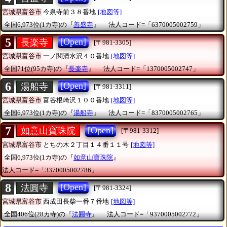
宮城県富谷市
今泉寺前３８番地
[地図等]
全国6,973位(1カ寺)の『
善盛寺
』
法人コード=「6370005002759」
5
[Open]
長楽寺
[〒981-3305]
宮城県富谷市
一ノ関清水沢４０番地
[地図等]
全国71位(95カ寺)の『
長楽寺
』
法人コード=「1370005002747」
6
[Open]
湯船寺
[〒981-3311]
宮城県富谷市
富谷根崎沢１００番地
[地図等]
全国6,973位(1カ寺)の『
湯船寺
』
法人コード=「8370005002765」
7
[Open]
如意山寶珠院
[〒981-3312]
宮城県富谷市
とちの木２丁目１４番１１号
[地図等]
全国6,973位(1カ寺)の『
如意山寶珠院
』
法人コード=「3370005002786」
8
[Open]
法圓寺
[〒981-3324]
宮城県富谷市
西成田長柴一番７番地
[地図等]
全国406位(28カ寺)の『
法圓寺
』
法人コード=「9370005002772」