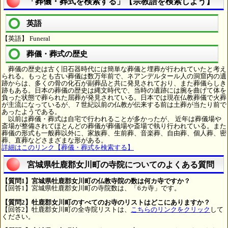
「葬儀・葬式を検索する」【宗教語を検索しよう】
英語
【英語】 Funeral
葬儀・葬式の歴史
葬儀の歴史は古く旧石器時代には簡単な葬儀と埋葬が行われていたと考え
られる。もっとも古い葬儀は数万年前で、ネアンデルタール人の洞窟内の遺
跡からは、多くの骨の化石が副葬品と共に発見されており、また葬儀らしき
跡もある。日本の葬儀の歴史は縄文時代で、当時の遺跡には腕を曲げて体を
負った状態で葬られた屈葬が発見されている。日本では現在仏教葬儀で火葬
が主流になっているが、７世紀以前の仏教が伝来する前は土葬が当たり前で
あったようである。
以前は葬儀・葬式は自宅で行われることが多かったが、 近年は葬儀場や
斎場が整備されてほとんどの葬儀が葬儀場や斎場で執り行われている。また
葬儀の形式も一般葬以外に、家族葬、生前葬、音楽葬、自由葬、個人葬、密
葬、直葬などさまざまな形がある。
詳細はこのリンク【葬儀・葬式を検索する】
宮城県牡鹿郡女川町の寺院についてのよくある質問
【質問1】宮城県牡鹿郡女川町の仏教寺院の数は何カ寺ですか？
【回答1】宮城県牡鹿郡女川町の寺院数は、「6カ寺」です。
【質問2】牡鹿郡女川町のすべてのお寺のリストはどこにありますか？
【回答2】牡鹿郡女川町の全寺院リストは、
こちらのリンクをクリック
して
ください。