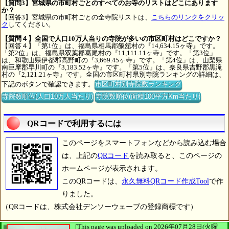
【質問3】宮城県の市町村ごとのすべてのお寺のリストはどこにあります
か？
【回答3】宮城県の市町村ごとの全寺院リストは、
こちらのリンクをクリッ
ク
してください。
【質問４】全国で人口10万人当りの寺院が多いの市区町村はどこですか？
【回答４】「第1位」は、福島県相馬郡飯舘村の『14,634.15ヶ寺』です。
「第2位」は、福島県双葉郡葛尾村の『11,111.11ヶ寺』です。「第3位」
は、和歌山県伊都郡高野町の『3,669.45ヶ寺』です。「第4位」は、山梨県
南巨摩郡早川町の『3,183.52ヶ寺』です。「第5位」は、奈良県吉野郡黒滝
村の『2,121.21ヶ寺』です。全国の市区町村県別寺院ランキングの詳細は、
下記のボタンで確認できます。
市区町村別寺院数ランキング
寺院数順位(人口10万人当たり)
寺院数順位(面積100平方Km当たり)
QRコードで利用するには
このページをスマートフォンなどから読み込む場合
は、上記の
QRコード
を読み取ると、このページの
ホームページが表示されます。
このQRコードは、
永久無料QRコード作成Tool
で作
りました。
（QRコードは、株式会社デンソーウェーブの登録商標です）
[This page was uploaded on 2026年07月28日(火曜