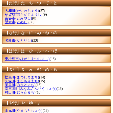
【た行】た・ち・つ・て・と
大和町
(たいわちょう)
(27)
多賀城市
(たがじょうし)
(9)
富谷市
(とみやし)
(8)
登米市
(とめし)
(50)
【な行】な・に・ぬ・ね・の
名取市
(なとりし)
(33)
【は行】は・ひ・ふ・へ・ほ
東松島市
(ひがしまつしまし)
(18)
【ま行】ま・み・む・め・も
松島町
(まつしままち)
(14)
丸森町
(まるもりまち)
(15)
美里町
(みさとまち)
(13)
南三陸町
(みなみさんりくちょう)
(13)
村田町
(むらたまち)
(10)
【や行】や・ゆ・よ
山元町
(やまもとちょう)
(13)