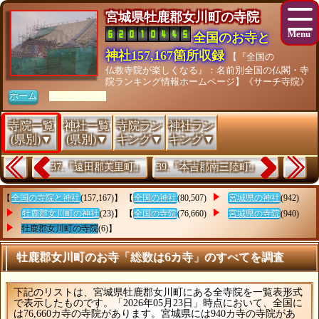
宮城県牡鹿郡女川町の寺院
全国のお寺と
神社157,167箇所収録
【『全国の
仏教寺院が楽しくなる』：名前別全国の仏閣・寺
院ランキング情報ホームページ】《サーチ寺院》
ホーム
[As of 26/07/28]
寺院一覧
神社一覧
寺院ラン
神社ラン
(県別)▼
(県別)▼
キング▼
キング▼
37.『遠田郡美里町』
39.『本吉郡南三陸町』
【
全国の寺院と神社
(157,167)】 【
全国の神社
(80,507)
宮城県の神社
(942)
牡鹿郡女川町の神社
(23)】 【
全国の寺院
(76,660)
宮城県の寺院
(940)
牡鹿郡女川町の寺院
(6)】
牡鹿郡女川町のお寺「総数は6カ寺」のすべてを調査
下記のリストは、宮城県牡鹿郡女川町にある全寺院を一覧表形式
で表示したものです。「2026年05月23日」時点において、全国に
は76,660カ寺の寺院があります。宮城県には940カ寺の寺院があ