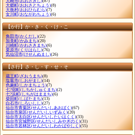
大崎市
(おおさきし)
(87)
大郷町
(おおさとちょう)
(8)
大衡村
(おおひらむら)
(7)
女川町
(おながわちょう)
(6)
【か行】か・き・く・け・こ
角田市
(かくだし)
(22)
加美町
(かみまち)
(20)
川崎町
(かわさきまち)
(6)
栗原市
(くりはらし)
(76)
気仙沼市
(けせんぬまし)
(26)
【さ行】さ・し・す・せ・そ
蔵王町
(ざおうまち)
(8)
塩竈市
(しおがまし)
(14)
色麻町
(しかまちょう)
(7)
七?宿町
(しちかしゅくまち)
(2)
七?浜町
(しちがはままち)
(6)
柴田町
(しばたまち)
(13)
白石市
(しろいしし)
(27)
仙台市青葉区
(せんだいしあおばく)
(67)
仙台市泉区
(せんだいしいずみく)
(20)
仙台市太白区
(せんだいしたいはくく)
(33)
仙台市宮城野区
(せんだいしみやぎのく)
(31)
仙台市若林区
(せんだいしわかばやしく)
(55)