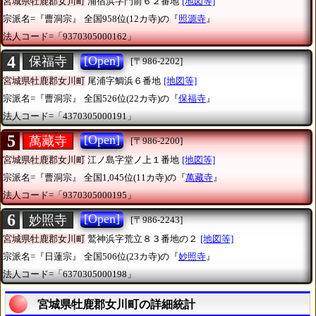
宮城県牡鹿郡女川町
浦宿浜字門前６２番地
[地図等]
宗派名=『曹洞宗』
全国958位(12カ寺)の『
照源寺
』
法人コード=「9370305000162」
4
[Open]
保福寺
[〒986-2202]
宮城県牡鹿郡女川町
尾浦字鯛浜６番地
[地図等]
宗派名=『曹洞宗』
全国526位(22カ寺)の『
保福寺
』
法人コード=「4370305000191」
5
[Open]
萬藏寺
[〒986-2200]
宮城県牡鹿郡女川町
江ノ島字堂ノ上１番地
[地図等]
宗派名=『曹洞宗』
全国1,045位(11カ寺)の『
萬藏寺
』
法人コード=「9370305000195」
6
[Open]
妙照寺
[〒986-2243]
宮城県牡鹿郡女川町
鷲神浜字荒立８３番地の２
[地図等]
宗派名=『日蓮宗』
全国506位(23カ寺)の『
妙照寺
』
法人コード=「6370305000198」
宮城県牡鹿郡女川町の詳細統計