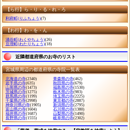
【ら行】ら・り・る・れ・ろ
利府町
(りふちょう)
(7)
【わ行】わ・を・ん
涌谷町
(わくやちょう)
(26)
亘理町
(わたりちょう)
(18)
近隣都道府県のお寺のリスト
宮城県周辺の都道府県の寺院一覧表
北海道の寺
(2340)
青森県の寺
(462)
岩手県の寺
(635)
秋田県の寺
(679)
山形県の寺
(1473)
福島県の寺
(1530)
茨城県の寺
(1275)
栃木県の寺
(983)
群馬県の寺
(1199)
埼玉県の寺
(2225)
千葉県の寺
(2998)
東京都の寺
(2887)
神奈川県の寺
(1905)
新潟県の寺
(2795)
富山県の寺
(1604)
石川県の寺
(1380)
福井県の寺
(1687)
山梨県の寺
(1490)
長野県の寺
(1555)
岐阜県の寺
(2302)