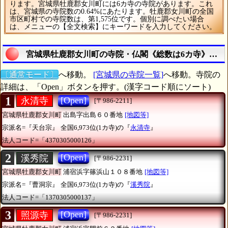
ります。宮城県牡鹿郡女川町には6カ寺の寺院があります。これ
は、宮城県の寺院数の0.64%にあたります。牡鹿郡女川町の全国
市区町村での寺院数は、第1,575位です。個別に調べたい場合
は、メニューの【全文検索】にキーワードを入力してください。
宮城県牡鹿郡女川町の寺院・仏閣《総数は6カ寺》を調
〔通常モード〕
へ移動。
[宮城県の寺院一覧]
へ移動。寺院の
詳細は、「Open」ボタンを押す。(漢字コード順にソート)
1
[Open]
永清寺
[〒986-2211]
宮城県牡鹿郡女川町
出島字出島６０番地
[地図等]
宗派名=『天台宗』
全国6,973位(1カ寺)の『
永清寺
』
法人コード=「4370305000126」
2
[Open]
溪秀院
[〒986-2231]
宮城県牡鹿郡女川町
浦宿浜字篠浜山１０８番地
[地図等]
宗派名=『曹洞宗』
全国6,973位(1カ寺)の『
溪秀院
』
法人コード=「1370305000137」
3
[Open]
照源寺
[〒986-2231]