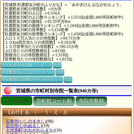
【宮城県 牡鹿郡女川町のふりがな】＝「みやぎけん おながわちょう」
【牡鹿郡女川町の寺院数】＝6カ寺
【牡鹿郡女川町の人口】＝6,334人
【牡鹿郡女川町の人口数ランキング】＝1,551位(全国1,866市区町村中)
【牡鹿郡女川町の面積】＝65.35平方Km
【牡鹿郡女川町の面積ランキング】＝1,194位(全国1,866市区町村中)
【牡鹿郡女川町の世帯数】＝3,154世帯
【牡鹿郡女川町の世帯数ランキング】＝1,459位(全国1,866市区町村中)
【人口１０万人当たりの寺院数】＝94.73カ寺
【１０Km四方当たりの寺院数】＝9.18カ寺
【１０万世帯当たりの寺院数】＝190.23カ寺
【人口当たりの寺院数順位】＝813位
【面積当たりの寺院数順位】＝1,319位
【世帯数当たりの寺院数順位】＝1,015位
市区町村別寺院数ランキング
別窓
寺院数順位(人口10万人当たり)
別窓
寺院数順位(面積100平方Km当たり)
別窓
宮城県の市町村別寺院一覧表(940カ寺)
ぶりがな順
市町村コード順
寺院件数順
【あ行】あ・い・う・え・お
石巻市
(いしのまきし)
(96)
岩沼市
(いわぬまし)
(19)
大河原町
(おおがわらまち)
(10)