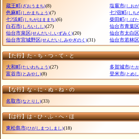
蔵王町
(8)
塩竈市
(ざおうまち)
(しおが
色麻町
(7)
七?宿町
(しかまちょう)
(しち
七?浜町
(6)
柴田町
(しちがはままち)
(しばた
白石市
(27)
仙台市青葉
(しろいしし)
仙台市泉区
(20)
仙台市太白
(せんだいしいずみく)
仙台市宮城野区
(31)
仙台市若林
(せんだいしみやぎのく)
【た行】た・ち・つ・て・と
大和町
(27)
多賀城市
(たいわちょう)
(た
富谷市
(8)
登米市
(とみやし)
(とめし
【な行】な・に・ぬ・ね・の
名取市
(33)
(なとりし)
【は行】は・ひ・ふ・へ・ほ
東松島市
(18)
(ひがしまつしまし)