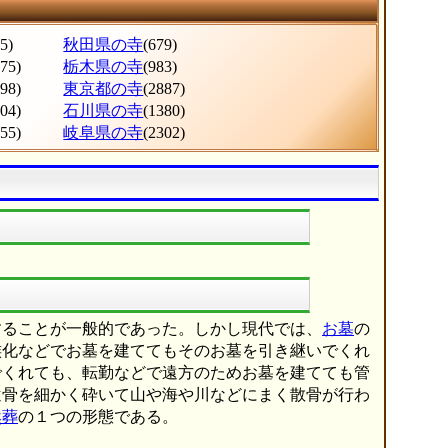
5)
秋田県の寺
(679)
275)
栃木県の寺
(983)
998)
東京都の寺
(2887)
604)
石川県の寺
(1380)
555)
岐阜県の寺
(2302)
することが一般的であった。しかし現代では、
お墓
の
族化などでお墓を建ててもそのお墓を引き継いでくれ
でくれても、転勤などで遠方のためお墓を建てても管
遺骨を細かく砕いて山や海や川などにまく散骨が行わ
然葬
の１つの形態である。