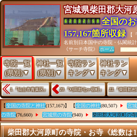
宮城県柴田郡大
全国のお
157,167箇所収録
【
名前別日本国中の寺院・仏閣統
《サーチ寺院》
ホーム
[As of 26/
寺院一覧
神社一覧
寺院ラン
神社ラン
(県別)▼
(県別)▼
キング▼
キング▼
1.『仙台市青葉区』
20.『刈田郡七ヶ宿町』
22.『柴田郡
【
全国の寺院と神社
(157,167)】 【
全国の神社
(80,507)
宮城
の寺院
(76,660)
宮城県の寺院
(940)
柴田郡大河原町の寺
柴田郡大河原町の寺院・お寺《総数は1