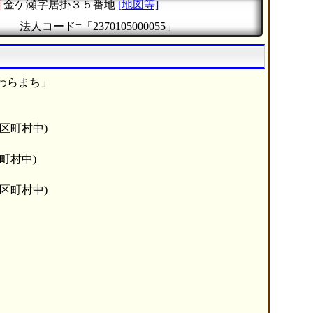
町
金ケ瀬字居掛３５番地
[地図等]
』
法人コード=「2370105000055」
わらまち」
市区町村中)
町村中)
市区町村中)