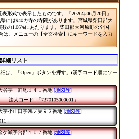
形式で表示したものです。「2026年06月20日」
城県には940カ寺の寺院があります。宮城県柴田郡大
数の1.06%にあたります。柴田郡大河原町の全国
場合は、メニューの【全文検索】にキーワードを入力
の詳細リスト
細は、「Open」ボタンを押す。(漢字コード順にソー
大谷字一軒地１４１番地
[地図等]
』
法人コード=「7370105000001」
大字小山田字鴻ノ巢９２番地
[地図等]
011」
金ケ瀬字台部１５７番地
[地図等]