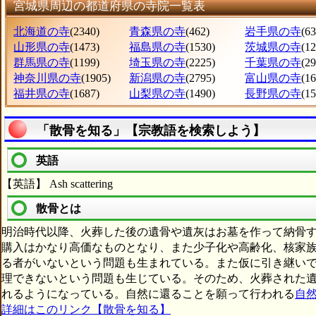
宮城県周辺の都道府県の寺院一覧表
北海道の寺
(2340)
青森県の寺
(462)
岩手県の寺
(63
山形県の寺
(1473)
福島県の寺
(1530)
茨城県の寺
(1
群馬県の寺
(1199)
埼玉県の寺
(2225)
千葉県の寺
(2
神奈川県の寺
(1905)
新潟県の寺
(2795)
富山県の寺
(1
福井県の寺
(1687)
山梨県の寺
(1490)
長野県の寺
(1
「散骨を知る」【宗教語を検索しよう】
英語
【英語】 Ash scattering
散骨とは
明治時代以降、火葬した後の遺骨や遺灰はお墓を作って納骨
購入はかなり高価なものとなり、また少子化や高齢化、核家
る者がいないという問題も生まれている。また仮に引き継い
理できないという問題も生じている。そのため、火葬された
れるようになっている。自然に還ることを願って行われる
自
詳細はこのリンク【散骨を知る】