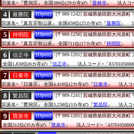
宗派名=『曹洞宗』
全国386位(29カ寺)の『
香林寺
』
法人コード
4
[Open]
最勝院
[〒989-1242]
宮城県柴田郡大河原町
宗派名=『真言宗智山派』
全国458位(25カ寺)の『
最勝院
』
5
[Open]
持明院
[〒989-1256]
宮城県柴田郡大河原町
宗派名=『真言宗智山派』
全国711位(17カ寺)の『
持明院
』
6
[Open]
信正寺
[〒989-1201]
宮城県柴田郡大河原町
全国1,830位(6カ寺)の『
信正寺
』
法人コード=「8370105000
7
[Open]
日泰寺
[〒989-1201]
宮城県柴田郡大河原町
宗派名=『日蓮宗』
全国4,418位(2カ寺)の『
日泰寺
』
法人コー
8
[Open]
繁昌院
[〒989-1241]
宮城県柴田郡大河原町
宗派名=『曹洞宗』
全国3,258位(3カ寺)の『
繁昌院
』
法人コー
9
[Open]
寶泉寺
[〒989-1201]
宮城県柴田郡大河原町
全国312位(35カ寺)の『
寶泉寺
』
法人コード=「43701050000