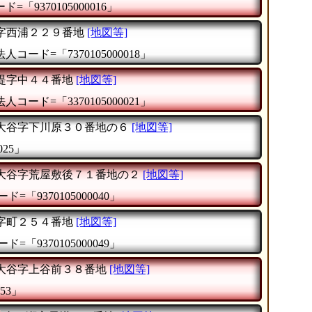
=「9370105000016」
字西浦２２９番地
[地図等]
法人コード=「7370105000018」
堤字中４４番地
[地図等]
法人コード=「3370105000021」
大谷字下川原３０番地の６
[地図等]
025」
大谷字荒屋敷後７１番地の２
[地図等]
ド=「9370105000040」
字町２５４番地
[地図等]
ド=「9370105000049」
大谷字上谷前３８番地
[地図等]
53」