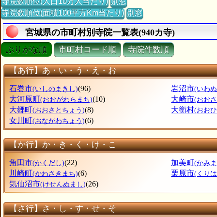
寺院数順位(人口10万人当たり)
別窓
寺院数順位(面積100平方Km当たり)
別窓
宮城県の市町村別寺院一覧表(940カ寺)
ぶりがな順
市町村コード順
寺院件数順
【あ行】あ・い・う・え・お
石巻市
(96)
岩沼市
(いしのまきし)
(いわぬ
大河原町
(10)
大崎市
(おおがわらまち)
(おおさ
大郷町
(8)
大衡村
(おおさとちょう)
(おお
女川町
(6)
(おながわちょう)
【か行】か・き・く・け・こ
角田市
(22)
加美町
(かくだし)
(かみま
川崎町
(6)
栗原市
(かわさきまち)
(くりは
気仙沼市
(26)
(けせんぬまし)
【さ行】さ・し・す・せ・そ