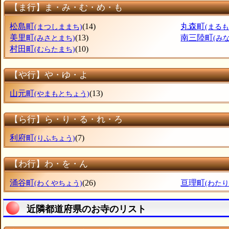
【ま行】ま・み・む・め・も
松島町
(14)
丸森町
(まつしままち)
(まる
美里町
(13)
南三陸町
(みさとまち)
(み
村田町
(10)
(むらたまち)
【や行】や・ゆ・よ
山元町
(13)
(やまもとちょう)
【ら行】ら・り・る・れ・ろ
利府町
(7)
(りふちょう)
【わ行】わ・を・ん
涌谷町
(26)
亘理町
(わくやちょう)
(わた
近隣都道府県のお寺のリスト