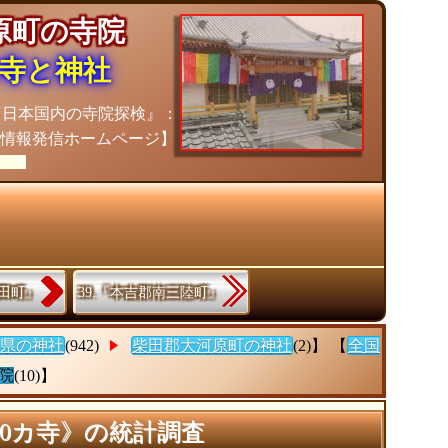
河原町の寺院
寺と神社
『日本国内の寺院探検』：
計情報発信ホームページ】
07/28]
村田町』
39.『本吉郡南三陸町』
県の神社
(942)
柴田郡大河原町の神社
(2)】 【
全国
院
(10)】
0カ寺》の統計調査