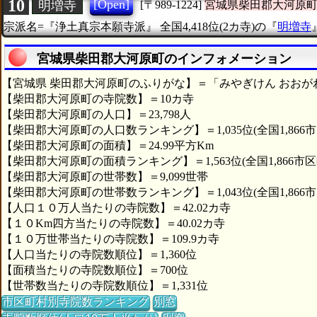
10
[Open]
明増寺
[〒989-1224]
宮城県柴田郡大河原
宗派名=『浄土真宗本願寺派』
全国4,418位(2カ寺)の『
明増寺
宮城県柴田郡大河原町のインフォメーション
【宮城県 柴田郡大河原町のふりがな】＝「みやぎけん おおが
【柴田郡大河原町の寺院数】＝10カ寺
【柴田郡大河原町の人口】＝23,798人
【柴田郡大河原町の人口数ランキング】＝1,035位(全国1,866
【柴田郡大河原町の面積】＝24.99平方Km
【柴田郡大河原町の面積ランキング】＝1,563位(全国1,866市区
【柴田郡大河原町の世帯数】＝9,099世帯
【柴田郡大河原町の世帯数ランキング】＝1,043位(全国1,866
【人口１０万人当たりの寺院数】＝42.02カ寺
【１０Km四方当たりの寺院数】＝40.02カ寺
【１０万世帯当たりの寺院数】＝109.9カ寺
【人口当たりの寺院数順位】＝1,360位
【面積当たりの寺院数順位】＝700位
【世帯数当たりの寺院数順位】＝1,331位
市区町村別寺院数ランキング
別窓