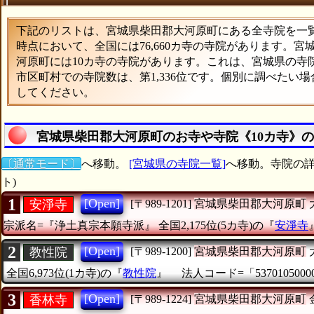
下記のリストは、宮城県柴田郡大河原町にある全寺院を一覧表
時点において、全国には76,660カ寺の寺院があります。宮
河原町には10カ寺の寺院があります。これは、宮城県の寺院
市区町村での寺院数は、第1,336位です。個別に調べたい
してください。
宮城県柴田郡大河原町のお寺や寺院《10カ寺》
〔通常モード〕
へ移動。
[宮城県の寺院一覧]
へ移動。寺院の詳
ト)
1
[Open]
安淨寺
[〒989-1201]
宮城県柴田郡大河原町
宗派名=『浄土真宗本願寺派』
全国2,175位(5カ寺)の『
安淨寺
2
[Open]
教性院
[〒989-1200]
宮城県柴田郡大河原町
全国6,973位(1カ寺)の『
教性院
』
法人コード=「5370105000
3
[Open]
香林寺
[〒989-1224]
宮城県柴田郡大河原町