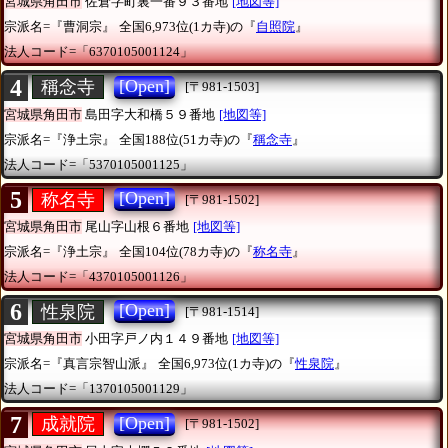
宮城県角田市
佐倉字町裏一番９３番地
[地図等]
宗派名=『曹洞宗』
全国6,973位(1カ寺)の『
自照院
』
法人コード=「6370105001124」
4
[Open]
稱念寺
[〒981-1503]
宮城県角田市
島田字大和橋５９番地
[地図等]
宗派名=『浄土宗』
全国188位(51カ寺)の『
稱念寺
』
法人コード=「5370105001125」
5
[Open]
称名寺
[〒981-1502]
宮城県角田市
尾山字山根６番地
[地図等]
宗派名=『浄土宗』
全国104位(78カ寺)の『
称名寺
』
法人コード=「4370105001126」
6
[Open]
性泉院
[〒981-1514]
宮城県角田市
小田字戸ノ内１４９番地
[地図等]
宗派名=『真言宗智山派』
全国6,973位(1カ寺)の『
性泉院
』
法人コード=「1370105001129」
7
[Open]
成就院
[〒981-1502]