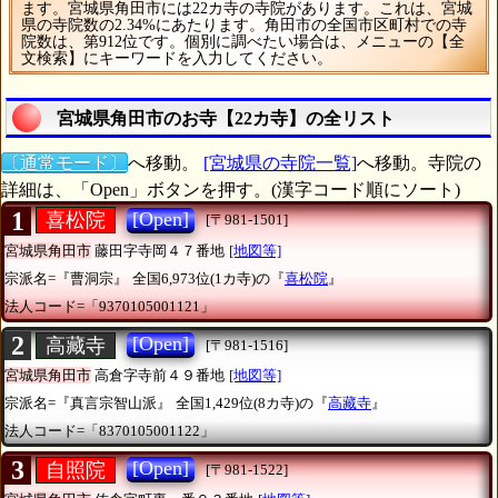
ます。宮城県角田市には22カ寺の寺院があります。これは、宮城
県の寺院数の2.34%にあたります。角田市の全国市区町村での寺
院数は、第912位です。個別に調べたい場合は、メニューの【全
文検索】にキーワードを入力してください。
宮城県角田市のお寺【22カ寺】の全リスト
〔通常モード〕
へ移動。
[宮城県の寺院一覧]
へ移動。寺院の
詳細は、「Open」ボタンを押す。(漢字コード順にソート)
1
[Open]
喜松院
[〒981-1501]
宮城県角田市
藤田字寺岡４７番地
[地図等]
宗派名=『曹洞宗』
全国6,973位(1カ寺)の『
喜松院
』
法人コード=「9370105001121」
2
[Open]
高藏寺
[〒981-1516]
宮城県角田市
高倉字寺前４９番地
[地図等]
宗派名=『真言宗智山派』
全国1,429位(8カ寺)の『
高藏寺
』
法人コード=「8370105001122」
3
[Open]
自照院
[〒981-1522]