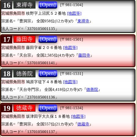
16
[Open]
東禪寺
[〒981-1504]
宮城県角田市
枝野字上沼尻５２番地
[地図等]
宗派名=『曹洞宗』
全国958位(12カ寺)の『
東禪寺
』
法人コード=「3370105001135」
17
[Open]
藤田寺
[〒981-1501]
宮城県角田市
藤田字峯２０６番地
[地図等]
宗派名=『天台宗』
全国2,585位(4カ寺)の『
藤田寺
』
法人コード=「5370105001141」
18
[Open]
德善院
[〒981-1531]
宮城県角田市
鳩原字堤下４８番地
[地図等]
宗派名=『天台寺門宗』
全国4,418位(2カ寺)の『
德善院
』
法人コード=「2370105001136」
19
[Open]
徳蔵寺
[〒981-1534]
宮城県角田市
坂津田字大久保１８番地
[地図等]
宗派名=『曹洞宗』
全国557位(21カ寺)の『
徳蔵寺
』
法人コード=「1370105001137」