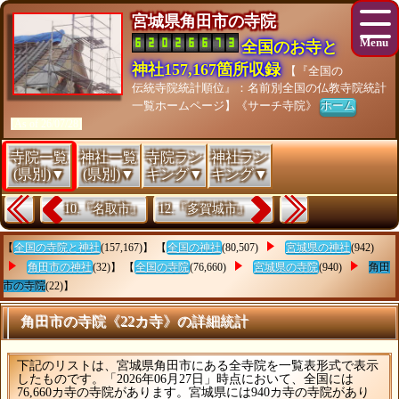
宮城県角田市の寺院
全国のお寺と
神社157,167箇所収録
【『全国の
伝統寺院統計順位』：名前別全国の仏教寺院統計
一覧ホームページ】《サーチ寺院》
ホーム
[As of 26/07/28]
寺院一覧
神社一覧
寺院ラン
神社ラン
(県別)▼
(県別)▼
キング▼
キング▼
10.『名取市』
12.『多賀城市』
【
全国の寺院と神社
(157,167)】 【
全国の神社
(80,507)
宮城県の神社
(942)
角田市の神社
(32)】 【
全国の寺院
(76,660)
宮城県の寺院
(940)
角田
市の寺院
(22)】
角田市の寺院《22カ寺》の詳細統計
下記のリストは、宮城県角田市にある全寺院を一覧表形式で表示
したものです。「2026年06月27日」時点において、全国には
76,660カ寺の寺院があります。宮城県には940カ寺の寺院があり