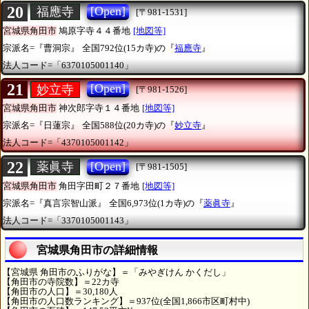
20
[Open]
福應寺
[〒981-1531]
宮城県角田市
鳩原字寺４４番地
[地図等]
宗派名=『曹洞宗』
全国792位(15カ寺)の『
福應寺
』
法人コード=「6370105001140」
21
[Open]
妙立寺
[〒981-1526]
宮城県角田市
神次郎字寺１４番地
[地図等]
宗派名=『日蓮宗』
全国588位(20カ寺)の『
妙立寺
』
法人コード=「4370105001142」
22
[Open]
薬眞寺
[〒981-1505]
宮城県角田市
角田字田町２７番地
[地図等]
宗派名=『真言宗智山派』
全国6,973位(1カ寺)の『
薬眞寺
』
法人コード=「3370105001143」
宮城県角田市の詳細情報
【宮城県 角田市のふりがな】＝「みやぎけん かくだし」
【角田市の寺院数】＝22カ寺
【角田市の人口】＝30,180人
【角田市の人口数ランキング】＝937位(全国1,866市区町村中)