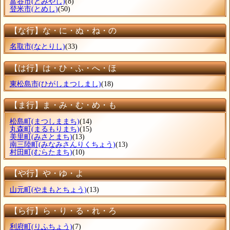
富谷市
(とみやし)
(8)
登米市
(とめし)
(50)
【な行】な・に・ぬ・ね・の
名取市
(なとりし)
(33)
【は行】は・ひ・ふ・へ・ほ
東松島市
(ひがしまつしまし)
(18)
【ま行】ま・み・む・め・も
松島町
(まつしままち)
(14)
丸森町
(まるもりまち)
(15)
美里町
(みさとまち)
(13)
南三陸町
(みなみさんりくちょう)
(13)
村田町
(むらたまち)
(10)
【や行】や・ゆ・よ
山元町
(やまもとちょう)
(13)
【ら行】ら・り・る・れ・ろ
利府町
(りふちょう)
(7)