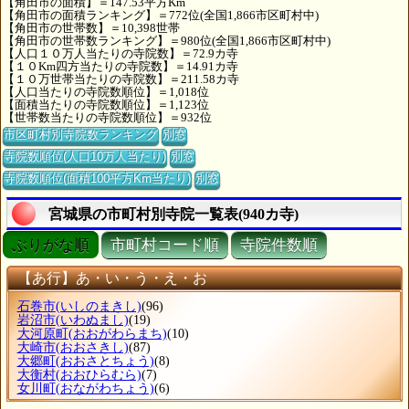
【角田市の面積】＝147.53平方Km
【角田市の面積ランキング】＝772位(全国1,866市区町村中)
【角田市の世帯数】＝10,398世帯
【角田市の世帯数ランキング】＝980位(全国1,866市区町村中)
【人口１０万人当たりの寺院数】＝72.9カ寺
【１０Km四方当たりの寺院数】＝14.91カ寺
【１０万世帯当たりの寺院数】＝211.58カ寺
【人口当たりの寺院数順位】＝1,018位
【面積当たりの寺院数順位】＝1,123位
【世帯数当たりの寺院数順位】＝932位
市区町村別寺院数ランキング
別窓
寺院数順位(人口10万人当たり)
別窓
寺院数順位(面積100平方Km当たり)
別窓
宮城県の市町村別寺院一覧表(940カ寺)
ぶりがな順
市町村コード順
寺院件数順
【あ行】あ・い・う・え・お
石巻市
(いしのまきし)
(96)
岩沼市
(いわぬまし)
(19)
大河原町
(おおがわらまち)
(10)
大崎市
(おおさきし)
(87)
大郷町
(おおさとちょう)
(8)
大衡村
(おおひらむら)
(7)
女川町
(おながわちょう)
(6)