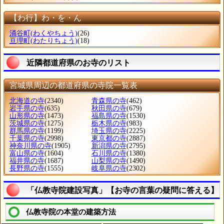
【わ行】わ・を・ん
涌谷町
(わくやちょう)
(26)
亘理町
(わたりちょう)
(18)
近隣都道府県のお寺のリスト
宮城県周辺の都道府県の寺院一覧表
北海道の寺
(2340)
青森県の寺
(462)
岩手県の寺
(635)
秋田県の寺
(679)
山形県の寺
(1473)
福島県の寺
(1530)
茨城県の寺
(1275)
栃木県の寺
(983)
群馬県の寺
(1199)
埼玉県の寺
(2225)
千葉県の寺
(2998)
東京都の寺
(2887)
神奈川県の寺
(1905)
新潟県の寺
(2795)
富山県の寺
(1604)
石川県の寺
(1380)
福井県の寺
(1687)
山梨県の寺
(1490)
長野県の寺
(1555)
岐阜県の寺
(2302)
「仏教寺院建設写真」【お寺の言葉の疑問に答える】
仏教寺院の本堂の建築方法