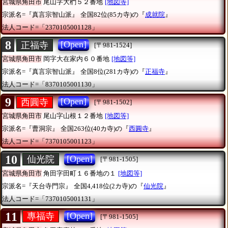
宮城県角田市
尾山字大椚５２番地
[地図等]
宗派名=『真言宗智山派』
全国82位(85カ寺)の『
成就院
』
法人コード=「2370105001128」
8
[Open]
正福寺
[〒981-1524]
宮城県角田市
岡字大在家内６０番地
[地図等]
宗派名=『真言宗智山派』
全国8位(281カ寺)の『
正福寺
』
法人コード=「8370105001130」
9
[Open]
西圓寺
[〒981-1502]
宮城県角田市
尾山字山根１２番地
[地図等]
宗派名=『曹洞宗』
全国263位(40カ寺)の『
西圓寺
』
法人コード=「7370105001123」
10
[Open]
仙光院
[〒981-1505]
宮城県角田市
角田字田町１６番地の１
[地図等]
宗派名=『天台寺門宗』
全国4,418位(2カ寺)の『
仙光院
』
法人コード=「7370105001131」
11
[Open]
專福寺
[〒981-1505]