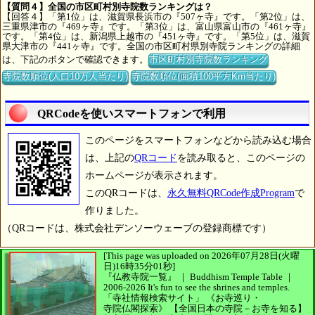
【質問４】全国の市区町村別寺院数ランキングは？
【回答４】「第1位」は、滋賀県長浜市の『507ヶ寺』です。「第2位」は、
三重県津市の『469ヶ寺』です。「第3位」は、富山県富山市の『461ヶ寺』
です。「第4位」は、新潟県上越市の『451ヶ寺』です。「第5位」は、滋賀
県大津市の『441ヶ寺』です。全国の市区町村県別寺院ランキングの詳細
は、下記のボタンで確認できます。
市区町村別寺院数ランキング
寺院数順位(人口10万人当たり)
寺院数順位(面積100平方Km当たり)
QRCodeを使いスマートフォンで利用
このページをスマートフォンなどから読み込む場合
は、上記の
QRコード
を読み取ると、このページの
ホームページが表示されます。
このQRコードは、
永久無料QRCode作成Program
で
作りました。
（QRコードは、株式会社デンソーウェーブの登録商標です）
[This page was uploaded on 2026年07月28日(火曜
日)16時35分01秒]
『仏教寺院一覧』 ｜ Buddhism Temple Table
｜
2006-2026
It's fun to see
the shrines and temples.
「寺社情報検索サイト」
《お寺巡り・
寺院仏閣探索》
【全国日本の寺院－お寺を知る】