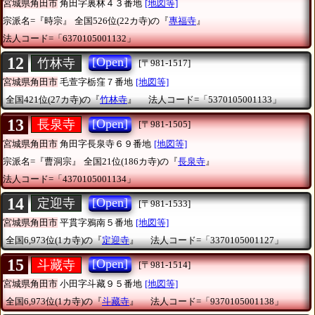
宮城県角田市
角田字裏林４３番地
[地図等]
宗派名=『時宗』
全国526位(22カ寺)の『
專福寺
』
法人コード=「6370105001132」
12
[Open]
竹林寺
[〒981-1517]
宮城県角田市
毛萱字栃窪７番地
[地図等]
全国421位(27カ寺)の『
竹林寺
』
法人コード=「5370105001133」
13
[Open]
長泉寺
[〒981-1505]
宮城県角田市
角田字長泉寺６９番地
[地図等]
宗派名=『曹洞宗』
全国21位(186カ寺)の『
長泉寺
』
法人コード=「4370105001134」
14
[Open]
定迎寺
[〒981-1533]
宮城県角田市
平貫字鴉南５番地
[地図等]
全国6,973位(1カ寺)の『
定迎寺
』
法人コード=「3370105001127」
15
[Open]
斗藏寺
[〒981-1514]
宮城県角田市
小田字斗藏９５番地
[地図等]
全国6,973位(1カ寺)の『
斗藏寺
』
法人コード=「9370105001138」