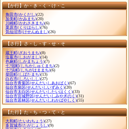
【か行】か・き・く・け・こ
角田市
(かくだし)
(22)
加美町
(かみまち)
(20)
川崎町
(かわさきまち)
(6)
栗原市
(くりはらし)
(76)
気仙沼市
(けせんぬまし)
(26)
【さ行】さ・し・す・せ・そ
蔵王町
(ざおうまち)
(8)
塩竈市
(しおがまし)
(14)
色麻町
(しかまちょう)
(7)
七?宿町
(しちかしゅくまち)
(2)
七?浜町
(しちがはままち)
(6)
柴田町
(しばたまち)
(13)
白石市
(しろいしし)
(27)
仙台市青葉区
(せんだいしあおばく)
(67)
仙台市泉区
(せんだいしいずみく)
(20)
仙台市太白区
(せんだいしたいはくく)
(33)
仙台市宮城野区
(せんだいしみやぎのく)
(31)
仙台市若林区
(せんだいしわかばやしく)
(55)
【た行】た・ち・つ・て・と
大和町
(たいわちょう)
(27)
多賀城市
(たがじょうし)
(9)