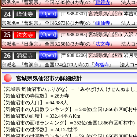
宗派名=『曹洞宗』
全国2,585位(4カ寺)の『
寶鏡寺
』
法人コー
24
[Open]
峰仙寺
[〒988-0307]
宮城県気仙沼市
本吉
宗派名=『曹洞宗』
全国6,973位(1カ寺)の『
峰仙寺
』
法人コー
25
[Open]
法玄寺
[〒988-0083]
宮城県気仙沼市
入沢
宗派名=『日蓮宗』
全国3,258位(3カ寺)の『
法玄寺
』
法人コー
26
[Open]
満福寺
[〒988-0206]
宮城県気仙沼市
岩月
宗派名=『曹洞宗』
全国124位(70カ寺)の『
満福寺
』
法人コード
宮城県気仙沼市の詳細統計
【宮城県 気仙沼市のふりがな】＝「みやぎけん けせんぬまし
【気仙沼市の寺院数】＝26カ寺
【気仙沼市の人口】＝64,988人
【気仙沼市の人口数ランキング】＝580位(全国1,866市区町村中
【気仙沼市の面積】＝332.44平方Km
【気仙沼市の面積ランキング】＝352位(全国1,866市区町村中)
【気仙沼市の世帯数】＝24,152世帯
【気仙沼市の世帯数ランキング】＝591位(全国1,866市区町村中