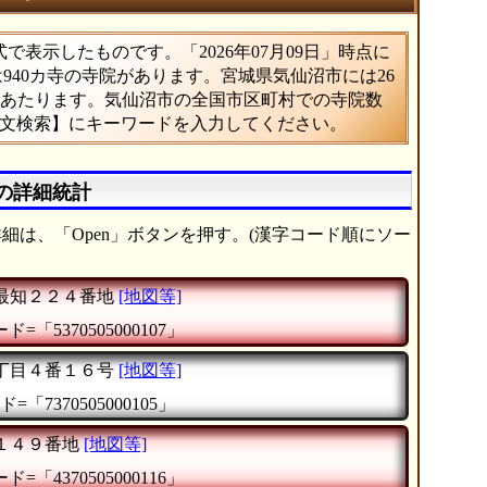
表示したものです。「2026年07月09日」時点に
は940カ寺の寺院があります。宮城県気仙沼市には26
%にあたります。気仙沼市の全国市区町村での寺院数
全文検索】にキーワードを入力してください。
)の詳細統計
細は、「Open」ボタンを押す。(漢字コード順にソー
最知２２４番地
[地図等]
=「5370505000107」
丁目４番１６号
[地図等]
=「7370505000105」
１４９番地
[地図等]
=「4370505000116」