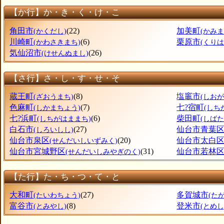
【か行】か・き・く・け・こ
角田市
(22)
加美町
(かくだし)
(かみま
川崎町
(6)
栗原市
(かわさきまち)
(くりは
気仙沼市
(26)
(けせんぬまし)
【さ行】さ・し・す・せ・そ
蔵王町
(8)
塩竈市
(ざおうまち)
(しおが
色麻町
(7)
七?宿町
(しかまちょう)
(しち
七?浜町
(6)
柴田町
(しちがはままち)
(しばた
白石市
(27)
仙台市青葉
(しろいしし)
仙台市泉区
(20)
仙台市太白
(せんだいしいずみく)
仙台市宮城野区
(31)
仙台市若林
(せんだいしみやぎのく)
【た行】た・ち・つ・て・と
大和町
(27)
多賀城市
(たいわちょう)
(た
富谷市
(8)
登米市
(とみやし)
(とめし