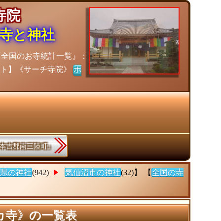
の寺院
寺と神社
『全国のお寺統計一覧』：
イト】《サーチ寺院》
ホ
.『本吉郡南三陸町』
県の神社
(942)
気仙沼市の神社
(32)】 【
全国の寺
カ寺》の一覧表