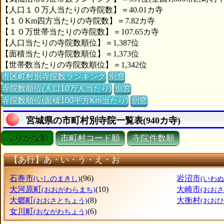
【人口１０万人当たりの寺院数】＝40.01カ寺
【１０Km四方当たりの寺院数】＝7.82カ寺
【１０万世帯当たりの寺院数】＝107.65カ寺
【人口当たりの寺院数順位】＝1,387位
【面積当たりの寺院数順位】＝1,373位
【世帯数当たりの寺院数順位】＝1,342位
市区町村別寺院数ランキング
別窓
寺院数順位(人口10万人当たり)
別窓
寺院数順位(面積100平方Km当たり)
別窓
宮城県の市町村別寺院一覧表(940カ寺)
ぶりがな順
市町村コード順
寺院件数順
【あ行】あ・い・う・え・お
石巻市
(96)
岩沼市
(いしのまきし)
(いわぬ
大河原町
(10)
大崎市
(おおがわらまち)
(おおさ
大郷町
(8)
大衡村
(おおさとちょう)
(おお
女川町
(6)
(おながわちょう)