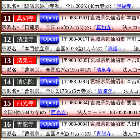
宗派名=『臨済宗妙心寺派』
全国206位(48カ寺)の『
淨福寺
11
[Open]
真如寺
[〒988-0361]
宮城県気仙沼市
本吉
宗派名=『日蓮宗』
全国526位(22カ寺)の『
真如寺
』
法人コード
12
[Open]
清護寺
[〒988-0017]
宮城県気仙沼市
南町
宗派名=『本門佛立宗』
全国6,973位(1カ寺)の『
清護寺
』
法
13
[Open]
清泉寺
[〒988-0335]
宮城県気仙沼市
本吉
宗派名=『曹洞宗』
全国627位(19カ寺)の『
清泉寺
』
法人コード
14
[Open]
清凉院
[〒988-0283]
宮城県気仙沼市
本吉
宗派名=『曹洞宗』
全国2,175位(5カ寺)の『
清凉院
』
法人コー
15
[Open]
西光寺
[〒988-0634]
宮城県気仙沼市
要害
全国3位(584カ寺)の『
西光寺
』
法人コード=「83705050001
16
[Open]
青龍寺
[〒988-0084]
宮城県気仙沼市
八日
宗派名=『曹洞宗』
全国298位(37カ寺)の『
青龍寺
』
法人コード