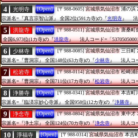
4
[Open]
光明寺
[〒988-0605]
宮城県気仙沼市
浦の浜
宗派名=『真言宗智山派』
全国2位(591カ寺)の『
光明寺
』
法
5
[Open]
洪龍寺
[〒988-0511]
宮城県気仙沼市
唐桑町
全国6,973位(1カ寺)の『
洪龍寺
』
法人コード=「5370505000
6
[Open]
少林寺
[〒988-0085]
宮城県気仙沼市
三日町
宗派名=『曹洞宗』
全国148位(63カ寺)の『
少林寺
』
法人コード
7
[Open]
松岩寺
[〒988-0114]
宮城県気仙沼市
松崎浦
宗派名=『曹洞宗』
全国711位(17カ寺)の『
松岩寺
』
法人コード
8
[Open]
浄勝寺
[〒988-0341]
宮城県気仙沼市
本吉町
宗派名=『臨済宗妙心寺派』
全国958位(12カ寺)の『
浄勝寺
9
[Open]
浄念寺
[〒988-0804]
宮城県気仙沼市
東中才
宗派名=『浄土宗』
全国124位(70カ寺)の『
浄念寺
』
法人コード
10
[Open]
淨福寺
[〒988-0314]
宮城県気仙沼市
本吉