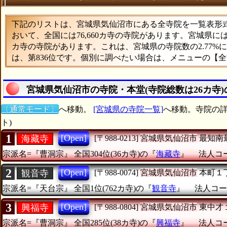
下記のリストは、宮城県気仙沼市にある全寺院を一覧表形式で
おいて、全国には76,660カ寺の寺院があります。宮城県に
カ寺の寺院があります。これは、宮城県の寺院数の2.77
は、第836位です。個別に調べたい場合は、メニューの【
宮城県気仙沼市の寺院・本堂(寺院総数は26カ寺
〔通常モード〕
へ移動。
[宮城県の寺院一覧]
へ移動。寺院の詳
ト)
1
[Open]
海藏寺
[〒988-0213]
宮城県気仙沼市
最知南
宗派名=『曹洞宗』
全国304位(36カ寺)の『
海藏寺
』
法人コード
2
[Open]
観音寺
[〒988-0074]
宮城県気仙沼市
本町１
宗派名=『天台宗』
全国1位(762カ寺)の『
観音寺
』
法人コード
3
[Open]
興福寺
[〒988-0804]
宮城県気仙沼市
東中才
宗派名=『曹洞宗』
全国285位(38カ寺)の『
興福寺
』
法人コード