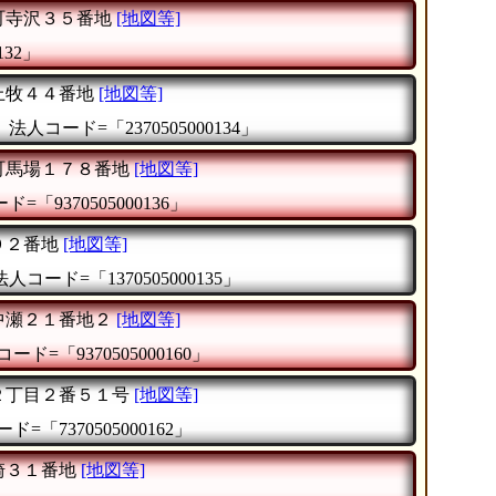
町寺沢３５番地
[地図等]
132」
上牧４４番地
[地図等]
』
法人コード=「2370505000134」
町馬場１７８番地
[地図等]
=「9370505000136」
９２番地
[地図等]
法人コード=「1370505000135」
中瀬２１番地２
[地図等]
ード=「9370505000160」
２丁目２番５１号
[地図等]
ド=「7370505000162」
崎３１番地
[地図等]