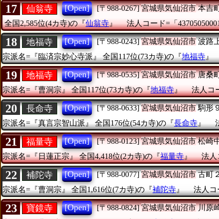
17
[Open]
仙翁寺
[〒988-0267]
宮城県気仙沼市
本吉
全国2,585位(4カ寺)の『
仙翁寺
』
法人コード=「4370505000
18
[Open]
地福寺
[〒988-0243]
宮城県気仙沼市
波路
宗派名=『臨済宗妙心寺派』
全国117位(73カ寺)の『
地福寺
19
[Open]
地福寺
[〒988-0535]
宮城県気仙沼市
唐桑
宗派名=『曹洞宗』
全国117位(73カ寺)の『
地福寺
』
法人コード
20
[Open]
長命寺
[〒988-0633]
宮城県気仙沼市
駒形
宗派名=『真言宗智山派』
全国176位(54カ寺)の『
長命寺
』
21
[Open]
福量寺
[〒988-0123]
宮城県気仙沼市
松崎
宗派名=『日蓮正宗』
全国4,418位(2カ寺)の『
福量寺
』
法人コ
22
[Open]
補陀寺
[〒988-0077]
宮城県気仙沼市
古町
宗派名=『曹洞宗』
全国1,616位(7カ寺)の『
補陀寺
』
法人コー
23
[Open]
寶鏡寺
[〒988-0824]
宮城県気仙沼市
川原