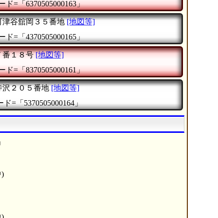
ド=「6370505000163」
町津谷舘岡３５番地
[地図等]
ド=「4370505000165」
７番１８号
[地図等]
ド=「8370505000161」
寺沢２０５番地
[地図等]
=「5370505000164」
」
)
)