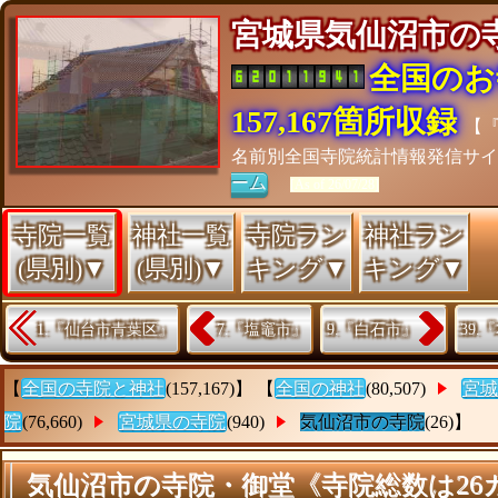
宮城県気仙沼市
全国のお
157,167箇所収録
【
名前別全国寺院統計情報発信サ
ーム
[As of 26/07/28]
寺院一覧
神社一覧
寺院ラン
神社ラン
(県別)▼
(県別)▼
キング▼
キング▼
1.『仙台市青葉区』
7.『塩竈市』
9.『白石市』
39
【
全国の寺院と神社
(157,167)】 【
全国の神社
(80,507)
宮城
院
(76,660)
宮城県の寺院
(940)
気仙沼市の寺院
(26)】
気仙沼市の寺院・御堂《寺院総数は26