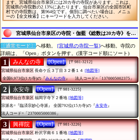
ます。宮城県仙台市泉区には20カ寺の寺院があります。これは、
宮城県の寺院数の2.13%にあたります。仙台市泉区の全国市区町
村での寺院数は、第964位です。個別に調べたい場合は、メニュ
ーの【全文検索】にキーワードを入力してください。
宮城県仙台市泉区の寺院・伽藍《総数は20カ寺》を検
〔通常モード〕
へ移動。
[宮城県の寺院一覧]
へ移動。寺院の
詳細は、「Open」ボタンを押す。(漢字コード順にソート)
1
[Open]
みんなの寺
[〒981-3212]
宮城県仙台市泉区
長命ケ丘３丁目３２番１４
[地図等]
全国6,973位(1カ寺)の『
みんなの寺
』
法人コード=「1370005002375」
2
[Open]
永安寺
[〒981-3225]
宮城県仙台市泉区
福岡字寺下２番地
[地図等]
宗派名=『臨済宗妙心寺派』
全国792位(15カ寺)の『
永安寺
』
法人コード=「2370005000386」
3
[Open]
興禪院
[〒981-3226]
宮城県仙台市泉区
朴沢字南６１番地
[地図等]