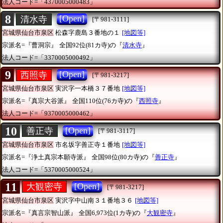
法人コード=「4370005000483」
8
[Open]
清水寺
[〒981-3111]
宮城県仙台市泉区
松森字鹿島３番地の１
[地図等]
宗派名=『曹洞宗』
全国92位(81カ寺)の『
清水寺
』
法人コード=「3370005000492」
9
[Open]
西照寺
[〒981-3217]
宮城県仙台市泉区
実沢字一本橋３７番地
[地図等]
宗派名=『真宗大谷派』
全国110位(76カ寺)の『
西照寺
』
法人コード=「9370005000462」
10
[Open]
善正寺
[〒981-3117]
宮城県仙台市泉区
市名坂字善正寺１番地
[地図等]
宗派名=『浄土真宗本願寺派』
全国98位(80カ寺)の『
善正寺
』
法人コード=「5370005000524」
11
[Open]
大観密寺
[〒981-3217]
宮城県仙台市泉区
実沢字中山南３１番地３６
[地図等]
宗派名=『真言宗智山派』
全国6,973位(1カ寺)の『
大観密寺
』