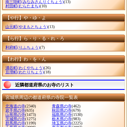
南三陸町
(みなみさんりくちょう)
(13)
村田町
(むらたまち)
(10)
【や行】や・ゆ・よ
山元町
(やまもとちょう)
(13)
【ら行】ら・り・る・れ・ろ
利府町
(りふちょう)
(7)
【わ行】わ・を・ん
涌谷町
(わくやちょう)
(26)
亘理町
(わたりちょう)
(18)
近隣都道府県のお寺のリスト
宮城県周辺の都道府県の寺院一覧表
北海道の寺
(2340)
青森県の寺
(462)
岩手県の寺
(635)
秋田県の寺
(679)
山形県の寺
(1473)
福島県の寺
(1530)
茨城県の寺
(1275)
栃木県の寺
(983)
群馬県の寺
(1199)
埼玉県の寺
(2225)