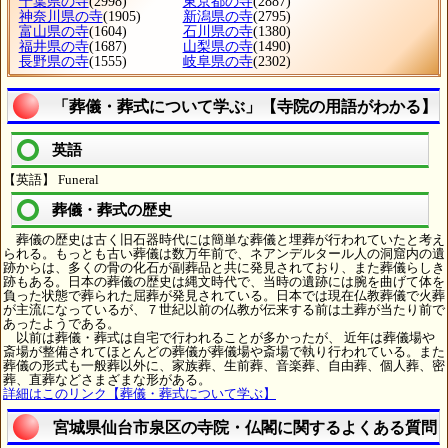
千葉県の寺
(2998)
東京都の寺
(2887)
神奈川県の寺
(1905)
新潟県の寺
(2795)
富山県の寺
(1604)
石川県の寺
(1380)
福井県の寺
(1687)
山梨県の寺
(1490)
長野県の寺
(1555)
岐阜県の寺
(2302)
「葬儀・葬式について学ぶ」【寺院の用語がわかる】
英語
【英語】 Funeral
葬儀・葬式の歴史
葬儀の歴史は古く旧石器時代には簡単な葬儀と埋葬が行われていたと考え
られる。もっとも古い葬儀は数万年前で、ネアンデルタール人の洞窟内の遺
跡からは、多くの骨の化石が副葬品と共に発見されており、また葬儀らしき
跡もある。日本の葬儀の歴史は縄文時代で、当時の遺跡には腕を曲げて体を
負った状態で葬られた屈葬が発見されている。日本では現在仏教葬儀で火葬
が主流になっているが、７世紀以前の仏教が伝来する前は土葬が当たり前で
あったようである。
以前は葬儀・葬式は自宅で行われることが多かったが、 近年は葬儀場や
斎場が整備されてほとんどの葬儀が葬儀場や斎場で執り行われている。また
葬儀の形式も一般葬以外に、家族葬、生前葬、音楽葬、自由葬、個人葬、密
葬、直葬などさまざまな形がある。
詳細はこのリンク【葬儀・葬式について学ぶ】
宮城県仙台市泉区の寺院・仏閣に関するよくある質問