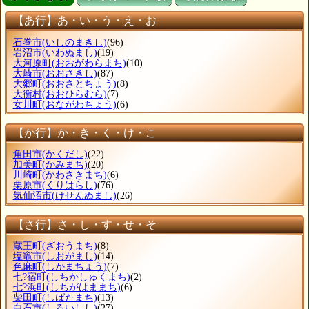
【あ行】あ・い・う・え・お
石巻市
(いしのまきし)
(96)
岩沼市
(いわぬまし)
(19)
大河原町
(おおがわらまち)
(10)
大崎市
(おおさきし)
(87)
大郷町
(おおさとちょう)
(8)
大衡村
(おおひらむら)
(7)
女川町
(おながわちょう)
(6)
【か行】か・き・く・け・こ
角田市
(かくだし)
(22)
加美町
(かみまち)
(20)
川崎町
(かわさきまち)
(6)
栗原市
(くりはらし)
(76)
気仙沼市
(けせんぬまし)
(26)
【さ行】さ・し・す・せ・そ
蔵王町
(ざおうまち)
(8)
塩竈市
(しおがまし)
(14)
色麻町
(しかまちょう)
(7)
七?宿町
(しちかしゅくまち)
(2)
七?浜町
(しちがはままち)
(6)
柴田町
(しばたまち)
(13)
白石市
(しろいしし)
(27)