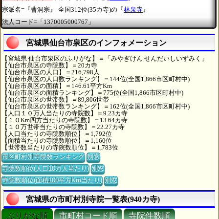
宗派名=『曹洞宗』
全国312位(35カ寺)の『
林泉寺
』
法人コード=「1370005000767」
宮城県仙台市泉区のインフォメーション
【宮城県 仙台市泉区のふりがな】＝「みやぎけん せんだいしいずみく」
【仙台市泉区の寺院数】＝20カ寺
【仙台市泉区の人口】＝216,798人
【仙台市泉区の人口数ランキング】＝144位(全国1,866市区町村中)
【仙台市泉区の面積】＝146.61平方Km
【仙台市泉区の面積ランキング】＝775位(全国1,866市区町村中)
【仙台市泉区の世帯数】＝89,806世帯
【仙台市泉区の世帯数ランキング】＝162位(全国1,866市区町村中)
【人口１０万人当たりの寺院数】＝9.23カ寺
【１０Km四方当たりの寺院数】＝13.64カ寺
【１０万世帯当たりの寺院数】＝22.27カ寺
【人口当たりの寺院数順位】＝1,792位
【面積当たりの寺院数順位】＝1,160位
【世帯数当たりの寺院数順位】＝1,783位
市区町村別寺院数ランキング
別窓
寺院数順位(人口10万人当たり)
別窓
寺院数順位(面積100平方Km当たり)
別窓
宮城県の市町村別寺院一覧表(940カ寺)
ぶりがな順
市町村コード順
寺院件数順