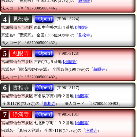
宗派名=『曹洞宗』
全国3,258位(3カ寺)の『
興禪院
』
法人コード=「9370005000446」
4
[Open]
見松寺
[〒981-3224]
宮城県仙台市泉区
西田中字朴木山４番地
[地図等]
宗派名=『曹洞宗』
全国2,585位(4カ寺)の『
見松寺
』
法人コード=「6370005000432」
5
[Open]
慈眼寺
[〒981-3123]
宮城県仙台市泉区
古内字糺５番地
[地図等]
宗派名=『臨済宗妙心寺派』
全国19位(190カ寺)の『
慈眼寺
』
法人コード=「5370005000482」
6
[Open]
實相寺
[〒981-3117]
宮城県仙台市泉区
市名坂字實相寺２番地
[地図等]
全国117位(73カ寺)の『
實相寺
』
法人コード=「2370005000493」
7
[Open]
浄満寺
[〒981-3131]
宮城県仙台市泉区
七北田字町１３２番地
[地図等]
宗派名=『真宗大谷派』
全国711位(17カ寺)の『
浄満寺
』