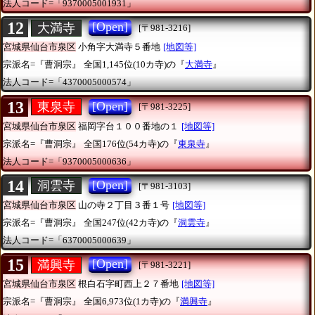
法人コード=「9370005001931」
12
[Open]
大満寺
[〒981-3216]
宮城県仙台市泉区
小角字大満寺５番地
[地図等]
宗派名=『曹洞宗』
全国1,145位(10カ寺)の『
大満寺
』
法人コード=「4370005000574」
13
[Open]
東泉寺
[〒981-3225]
宮城県仙台市泉区
福岡字台１００番地の１
[地図等]
宗派名=『曹洞宗』
全国176位(54カ寺)の『
東泉寺
』
法人コード=「9370005000636」
14
[Open]
洞雲寺
[〒981-3103]
宮城県仙台市泉区
山の寺２丁目３番１号
[地図等]
宗派名=『曹洞宗』
全国247位(42カ寺)の『
洞雲寺
』
法人コード=「6370005000639」
15
[Open]
満興寺
[〒981-3221]
宮城県仙台市泉区
根白石字町西上２７番地
[地図等]
宗派名=『曹洞宗』
全国6,973位(1カ寺)の『
満興寺
』