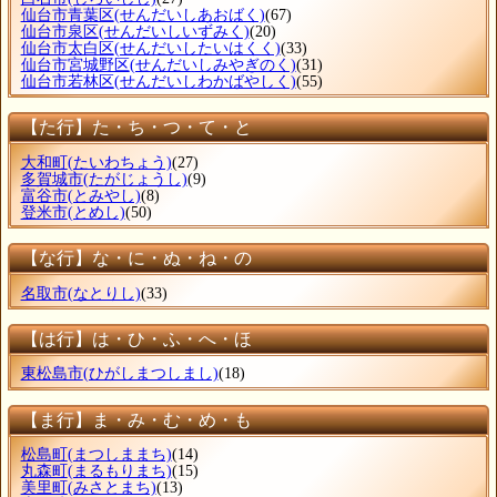
仙台市青葉区
(せんだいしあおばく)
(67)
仙台市泉区
(せんだいしいずみく)
(20)
仙台市太白区
(せんだいしたいはくく)
(33)
仙台市宮城野区
(せんだいしみやぎのく)
(31)
仙台市若林区
(せんだいしわかばやしく)
(55)
【た行】た・ち・つ・て・と
大和町
(たいわちょう)
(27)
多賀城市
(たがじょうし)
(9)
富谷市
(とみやし)
(8)
登米市
(とめし)
(50)
【な行】な・に・ぬ・ね・の
名取市
(なとりし)
(33)
【は行】は・ひ・ふ・へ・ほ
東松島市
(ひがしまつしまし)
(18)
【ま行】ま・み・む・め・も
松島町
(まつしままち)
(14)
丸森町
(まるもりまち)
(15)
美里町
(みさとまち)
(13)