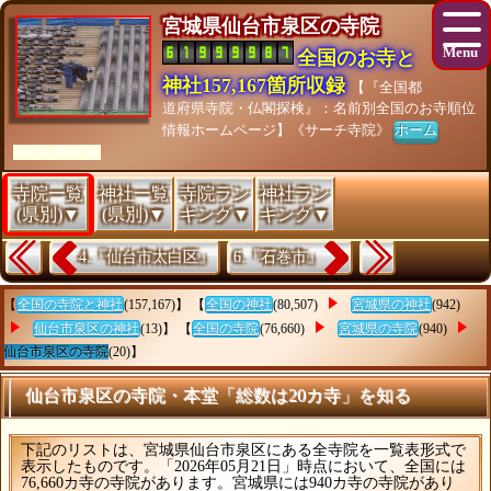
宮城県仙台市泉区の寺院
全国のお寺と
神社157,167箇所収録
【『全国都
道府県寺院・仏閣探検』：名前別全国のお寺順位
情報ホームページ】《サーチ寺院》
ホーム
[As of 26/07/28]
寺院一覧
神社一覧
寺院ラン
神社ラン
(県別)▼
(県別)▼
キング▼
キング▼
4.『仙台市太白区』
6.『石巻市』
【
全国の寺院と神社
(157,167)】 【
全国の神社
(80,507)
宮城県の神社
(942)
仙台市泉区の神社
(13)】 【
全国の寺院
(76,660)
宮城県の寺院
(940)
仙台市泉区の寺院
(20)】
仙台市泉区の寺院・本堂「総数は20カ寺」を知る
下記のリストは、宮城県仙台市泉区にある全寺院を一覧表形式で
表示したものです。「2026年05月21日」時点において、全国には
76,660カ寺の寺院があります。宮城県には940カ寺の寺院があり