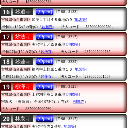
法人コード=「1370005000726」
16
[Open]
妙遍寺
[〒981-3122]
宮城県仙台市泉区
加茂１丁目４８番地の９
[地図等]
全国4,418位(2カ寺)の『
妙遍寺
』
法人コード=「5370005000739」
17
[Open]
妙法寺
[〒981-3217]
宮城県仙台市泉区
実沢字上ノ原９番地
[地図等]
全国27位(159カ寺)の『
妙法寺
』
法人コード=「9370005000735」
18
[Open]
妙蓮寺
[〒981-3225]
宮城県仙台市泉区
福岡字上野原１番地１６
[地図等]
全国113位(74カ寺)の『
妙蓮寺
』
法人コード=「2380005001557」
19
[Open]
柳澤寺
[〒981-3121]
宮城県仙台市泉区
上谷刈字舘１９番地
[地図等]
宗派名=『曹洞宗』
全国6,973位(1カ寺)の『
柳澤寺
』
法人コード=「8370005000769」
20
[Open]
林泉寺
[〒981-3217]
宮城県仙台市泉区
実沢字寺内２番地
[地図等]