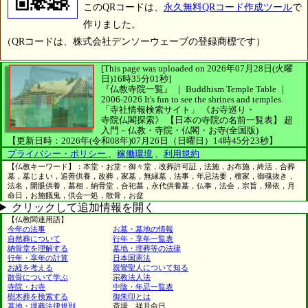
このQRコードは、
永久無料QRコード作成ツール
で
作りました。
（QRコードは、株式会社デンソーウェーブの登録商標です）
[This page was uploaded on 2026年07月28日(火曜
日)16時35分01秒]
『仏教寺院一覧』 ｜ Buddhism Temple Table
｜
2006-2026
It's fun to see
the shrines and temples.
「寺社情報検索サイト」
《お寺巡り・
寺院仏閣探索》
【日本の寺院の名前一覧表】
超
入門－仏教・寺院・仏閣・お寺(全国版)
【更新日時：2026年(令和08年)07月26日（日曜日）14時45分23秒】
プライバシー・ポリシー
、
稼働環境
、
利用規約
【仏教キーワード】：本堂・お堂・御々堂，改葬許可証，法施，お布施，終活，合葬
墓，墓じまい，追善供養，改葬，家墓，無縁墓，法事，年忌法要，檀家，御魂抜き，
法名，開眼供養，墓相，納骨堂，合祀墓，永代供養墓，仏事，法会，宗旨，帰依，月
命日，お施餓鬼，倶会一処，散骨，お盆
クリックして追加情報を開く
【仏教関連用語】
今年の法事
お墓・墓地の情報
自然葬について
行年・享年一覧表
納骨堂を理解する
墓地・埋葬等の法律
行年・享年の計算
日本国憲法
お経を考える
親鸞聖人について知る
散骨について学ぶ
宗教法人法
寺院・お寺
中陰・年忌一覧表
樹木葬を検索する
御朱印とは
墓地・埋葬法律規則
斎場、祥月命日