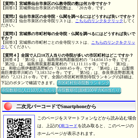
【質問1】宮城県仙台市泉区の仏教寺院の数は何カ寺ですか？
【回答1】宮城県仙台市泉区の寺院数は、「20カ寺」です。
【質問2】仙台市泉区の全寺院・仏閣を調べるにはどうすれば良いですか？
【回答2】仙台市泉区の全寺院リストは、
こちらのリンクをクリック
してく
ださい。
【質問3】宮城県の市町村毎の全寺院・仏閣を調べるにはどうすれば良いで
すか？
【回答3】宮城県の市町村ごとの全寺院リストは、
こちらのリンクをクリッ
ク
してください。
【質問４】全国で人口10万人当りの寺院が多いの市区町村はどこですか？
【回答４】「第1位」は、福島県相馬郡飯舘村の『14,634.15ヶ寺』です。
「第2位」は、福島県双葉郡葛尾村の『11,111.11ヶ寺』です。「第3位」
は、和歌山県伊都郡高野町の『3,669.45ヶ寺』です。「第4位」は、山梨県
南巨摩郡早川町の『3,183.52ヶ寺』です。「第5位」は、奈良県吉野郡黒滝
村の『2,121.21ヶ寺』です。全国の市区町村県別寺院ランキングの詳細は、
下記のボタンで確認できます。
市区町村別寺院数ランキング
寺院数順位(人口10万人当たり)
寺院数順位(面積100平方Km当たり)
二次元バーコードでSmartphoneから
このページをスマートフォンなどから読み込む場合
は、上記の
QRコード
を読み取ると、このページの
ホームページが表示されます。