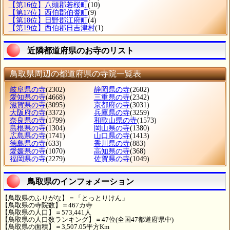
【第16位】八頭郡若桜町
(10)
【第17位】西伯郡伯耆町
(9)
【第18位】日野郡江府町
(4)
【第19位】西伯郡日吉津村
(1)
近隣都道府県のお寺のリスト
鳥取県周辺の都道府県の寺院一覧表
岐阜県の寺
(2302)
静岡県の寺
(2602)
愛知県の寺
(4668)
三重県の寺
(2342)
滋賀県の寺
(3095)
京都府の寺
(3031)
大阪府の寺
(3372)
兵庫県の寺
(3259)
奈良県の寺
(1799)
和歌山県の寺
(1573)
島根県の寺
(1304)
岡山県の寺
(1380)
広島県の寺
(1741)
山口県の寺
(1413)
徳島県の寺
(633)
香川県の寺
(883)
愛媛県の寺
(1070)
高知県の寺
(368)
福岡県の寺
(2279)
佐賀県の寺
(1049)
鳥取県のインフォメーション
【鳥取県のふりがな】＝「とっとりけん」
【鳥取県の寺院数】＝467カ寺
【鳥取県の人口】＝573,441人
【鳥取県の人口数ランキング】＝47位(全国47都道府県中)
【鳥取県の面積】＝3,507.05平方Km