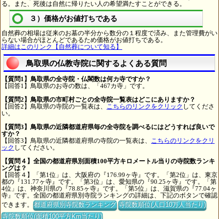
る。また、死後は自然に帰りたい人の希望満たすことができる。
３）価格がお値打ちである
自然葬の相場は従来のお墓の半分から数分の１程度で済み、また管理費がい
らない場合がほとんどであるため価格がお値打ちである。
詳細はこのリンク【自然葬について知る】
鳥取県の仏教寺院に関するよくある質問
【質問1】鳥取県の全寺院・仏閣数は何カ寺ですか？
【回答1】鳥取県のお寺の数は、「467カ寺」です。
【質問2】鳥取県の市町村ごとの全寺院一覧表はどこにありますか？
【回答2】鳥取県の寺院の一覧表は、
こちらのリンクをクリック
してくださ
い。
【質問3】鳥取県の近隣都道府県毎の全寺院を調べるにはどうすれば良いで
すか？
【回答3】鳥取県の近隣都道府県の寺院の一覧表は、
こちらのリンクをクリ
ック
してください。
【質問４】全国の都道府県別面積100平方キロメートル当りの寺院数ランキ
ングは？
【回答４】「第1位」は、大阪府の『176.99ヶ寺』です。「第2位」は、東京
都の『131.77ヶ寺』です。「第3位」は、愛知県の『90.25ヶ寺』です。「第
4位」は、神奈川県の『78.85ヶ寺』です。「第5位」は、滋賀県の『77.04ヶ
寺』です。全国の都道府県別寺院ランキングの詳細は、下記のボタンで確認
できます。
都道府県別寺院数ランキング
寺院数順位(人口10万人当たり)
寺院数順位(面積100平方Km当たり)