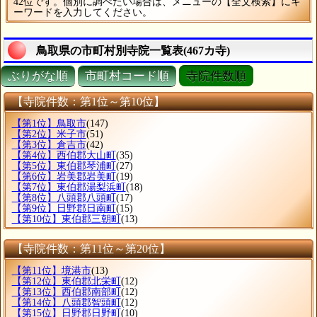
42位です。個別に調べたい場合は、メニューの【全文検索】にキ
ーワードを入力してください。
鳥取県の市町村別寺院一覧表(467カ寺)
ぶりがな順
市町村コード順
寺院件数順
【寺院件数：第1位～第10位】
【第1位】鳥取市
(147)
【第2位】米子市
(51)
【第3位】倉吉市
(42)
【第4位】西伯郡大山町
(35)
【第5位】東伯郡琴浦町
(27)
【第6位】岩美郡岩美町
(19)
【第7位】東伯郡湯梨浜町
(18)
【第8位】八頭郡八頭町
(17)
【第9位】日野郡日南町
(15)
【第10位】東伯郡三朝町
(13)
【寺院件数：第11位～第20位】
【第11位】境港市
(13)
【第12位】東伯郡北栄町
(12)
【第13位】西伯郡南部町
(12)
【第14位】八頭郡智頭町
(12)
【第15位】日野郡日野町
(10)