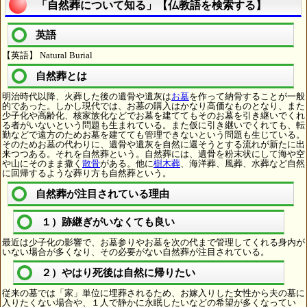
「自然葬について知る」【仏教語を検索する】
英語
【英語】 Natural Burial
自然葬とは
明治時代以降、火葬した後の遺骨や遺灰は
お墓
を作って納骨することが一般
的であった。しかし現代では、お墓の購入はかなり高価なものとなり、また
少子化や高齢化、核家族化などでお墓を建ててもそのお墓を引き継いでくれ
る者がいないという問題も生まれている。また仮に引き継いでくれても、転
勤などで遠方のためお墓を建てても管理できないという問題も生じている。
そのためお墓の代わりに、遺骨や遺灰を自然に還そうとする流れが新たに出
来つつある。それを自然葬という。自然葬には、遺骨を粉末状にして海や空
や山にそのまま撒く
散骨
がある。他に
樹木葬
、海洋葬、風葬、水葬など自然
に回帰するような葬り方も自然葬という。
自然葬が注目されている理由
１）跡継ぎがいなくても良い
最近は少子化の影響で、お墓参りやお墓を次の代まで管理してくれる身内が
いない場合が多くなり、その必要がない自然葬が注目されている。
２）やはり死後は自然に帰りたい
従来の墓では「家」単位に埋葬されるため、お嫁入りした女性から夫の墓に
入りたくない場合や、１人で静かに永眠したいなどの希望が多くなってい