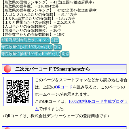
【鳥取県の面積ランキング】＝41位(全国47都道府県中)
【鳥取県の世帯数】＝216,894世帯
【鳥取県の世帯数ランキング】＝47位(全国47都道府県中)
【人口１０万人当たりの寺院数】＝81.44カ寺
【１０Km四方当たりの寺院数】＝13.32カ寺
【１０万世帯当たりの寺院数】＝215.31カ寺
【人口当たりの寺院数順位】＝19位
【面積当たりの寺院数順位】＝36位
【世帯数当たりの寺院数順位】＝18位
都道府県別寺院数ランキング
別窓
寺院数順位(人口10万人当たり)
別窓
寺院数順位(面積100平方Km当たり)
別窓
二次元バーコードでSmartphoneから
このページをスマートフォンなどから読み込む場合
は、上記の
QRコード
を読み取ると、このページの
ホームページが表示されます。
このQRコードは、
100%無料QRコード生成プログラ
ム
で作りました。
（QRコードは、株式会社デンソーウェーブの登録商標です）