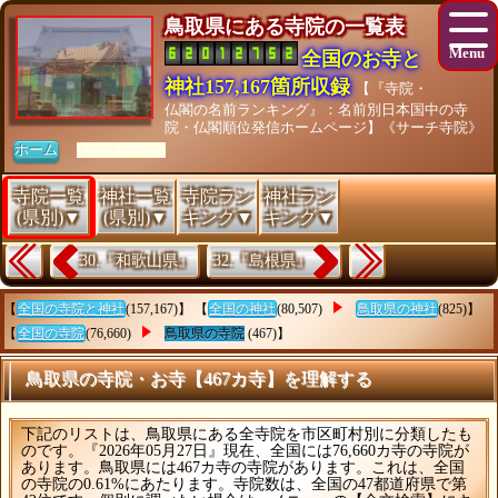
鳥取県にある寺院の一覧表
全国のお寺と
神社157,167箇所収録
【『寺院・
仏閣の名前ランキング』：名前別日本国中の寺
院・仏閣順位発信ホームページ】《サーチ寺院》
ホーム
[As of 26/07/28]
寺院一覧
神社一覧
寺院ラン
神社ラン
(県別)▼
(県別)▼
キング▼
キング▼
30.『和歌山県』
32.『島根県』
【
全国の寺院と神社
(157,167)】 【
全国の神社
(80,507)
鳥取県の神社
(825)】
【
全国の寺院
(76,660)
鳥取県の寺院
(467)】
鳥取県の寺院・お寺【467カ寺】を理解する
下記のリストは、鳥取県にある全寺院を市区町村別に分類したも
のです。『2026年05月27日』現在、全国には76,660カ寺の寺院が
あります。鳥取県には467カ寺の寺院があります。これは、全国
の寺院の0.61%にあたります。寺院数は、全国の47都道府県で第