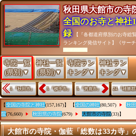
秋田県大館市の
全国のお寺と神社15
録
【『各都道府県別のお寺総
ランキング発信サイト】《サー
[As of 26/07/28]
寺院一覧
神社一覧
寺院ラン
神社ラン
(県別)▼
(県別)▼
キング▼
キング▼
1.『秋田市』
3.『横手市』
5.『男鹿市』
24.『雄勝
【
全国の寺院と神社
(157,167)】 【
全国の神社
(80,507)
秋田
院
(76,660)
秋田県の寺院
(679)
大館市の寺院
(33)】
大館市の寺院・伽藍「総数は33カ寺」