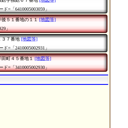
独鈷字独鈷６７番地
[地図等]
ド=「6410005003059」
寺後５１番地の１１
[地図等]
929」
１３７番地
[地図等]
ド=「2410005002931」
字田町４５番地１
[地図等]
ド=「3410005002930」