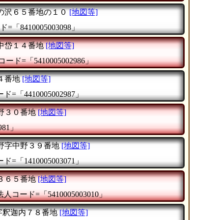
の沢６５番地の１０
[地図等]
=「8410005003098」
中岱１４番地
[地図等]
ード=「5410005002986」
４番地
[地図等]
=「4410005002987」
野３０番地
[地図等]
981」
野字中野３９番地
[地図等]
=「1410005003071」
３６５番地
[地図等]
法人コード=「5410005003010」
字釈迦内７８番地
[地図等]