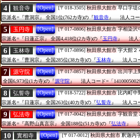
4
[Open]
観音寺
[〒018-3505]
秋田県大館市
早口字堤
宗派名=『曹洞宗』
全国1位(762カ寺)の『
観音寺
』
法人コード
5
[Open]
玉円寺
[〒017-0806]
秋田県大館市
字相染沢
宗派名=『日蓮正宗』
全国4,418位(2カ寺)の『
玉円寺
』
法人コ
6
[Open]
玉林寺
[〒017-0896]
秋田県大館市
字大館２
宗派名=『曹洞宗』
全国285位(38カ寺)の『
玉林寺
』
法人コード
7
[Open]
源守院
[〒017-0857]
秋田県大館市
出川字上
全国6,973位(1カ寺)の『
源守院
』
法人コード=「1410005002
8
[Open]
弘誓寺
[〒018-5722]
秋田県大館市
比内町中
宗派名=『日蓮宗』
全国263位(40カ寺)の『
弘誓寺
』
法人コード
9
[Open]
弘法寺
[〒017-0042]
秋田県大館市
字観音堂
宗派名=『高野山真言宗』
全国188位(51カ寺)の『
弘法寺
』
10
[Open]
實相寺
[〒017-0012]
秋田県大館市
釈迦内