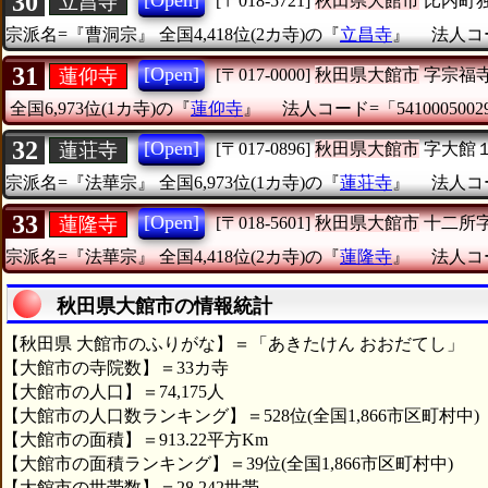
30
[Open]
立昌寺
[〒018-5721]
秋田県大館市
比内町
宗派名=『曹洞宗』
全国4,418位(2カ寺)の『
立昌寺
』
法人コー
31
[Open]
蓮仰寺
[〒017-0000]
秋田県大館市
字宗福
全国6,973位(1カ寺)の『
蓮仰寺
』
法人コード=「5410005002
32
[Open]
蓮荘寺
[〒017-0896]
秋田県大館市
字大館
宗派名=『法華宗』
全国6,973位(1カ寺)の『
蓮荘寺
』
法人コー
33
[Open]
蓮隆寺
[〒018-5601]
秋田県大館市
十二所
宗派名=『法華宗』
全国4,418位(2カ寺)の『
蓮隆寺
』
法人コー
秋田県大館市の情報統計
【秋田県 大館市のふりがな】＝「あきたけん おおだてし」
【大館市の寺院数】＝33カ寺
【大館市の人口】＝74,175人
【大館市の人口数ランキング】＝528位(全国1,866市区町村中)
【大館市の面積】＝913.22平方Km
【大館市の面積ランキング】＝39位(全国1,866市区町村中)
【大館市の世帯数】＝28,242世帯