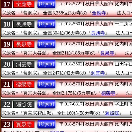
17
[Open]
全應寺
[〒018-5722]
秋田県大館市
比内町
宗派名=『曹洞宗』
全国3,258位(3カ寺)の『
全應寺
』
法人コー
18
[Open]
長興寺
[〒018-5601]
秋田県大館市
十二所
宗派名=『曹洞宗』
全国304位(36カ寺)の『
長興寺
』
法人コード
19
[Open]
長泉寺
[〒018-5701]
秋田県大館市
比内町
宗派名=『真宗大谷派』
全国21位(186カ寺)の『
長泉寺
』
法人
20
[Open]
洞雲寺
[〒018-3502]
秋田県大館市
山田字
宗派名=『曹洞宗』
全国247位(42カ寺)の『
洞雲寺
』
法人コード
21
[Open]
德榮寺
[〒018-5701]
秋田県大館市
比内町
宗派名=『真宗大谷派』
全国2,175位(5カ寺)の『
德榮寺
』
法
22
[Open]
遍照院
[〒017-0817]
秋田県大館市
字上町
宗派名=『真言宗智山派』
全国160位(58カ寺)の『
遍照院
』
23
[Open]
寳泉寺
[〒018-5744]
秋田県大館市
比内町