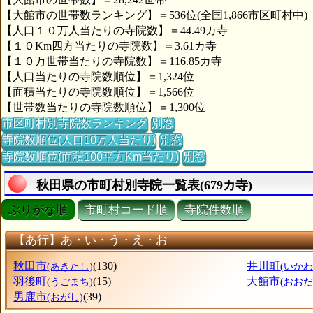
【大館市の世帯数ランキング】＝536位(全国1,866市区町村中)
【人口１０万人当たりの寺院数】＝44.49カ寺
【１０Km四方当たりの寺院数】＝3.61カ寺
【１０万世帯当たりの寺院数】＝116.85カ寺
【人口当たりの寺院数順位】＝1,324位
【面積当たりの寺院数順位】＝1,566位
【世帯数当たりの寺院数順位】＝1,300位
市区町村別寺院数ランキング
別窓
寺院数順位(人口10万人当たり)
別窓
寺院数順位(面積100平方Km当たり)
別窓
秋田県の市町村別寺院一覧表(679カ寺)
ぶりがな順
市町村コード順
寺院件数順
【あ行】あ・い・う・え・お
秋田市
(130)
井川町
(あきたし)
(いかわ
羽後町
(15)
大館市
(うごまち)
(おおだ
男鹿市
(39)
(おがし)