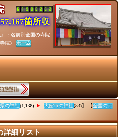
寺院
7,167箇所収
覧』：名前別全国の寺院
チ寺院》
ホーム
郡東成瀬村』
県の神社
(1,138)
大館市の神社
(83)】 【
全国の寺
の詳細リスト