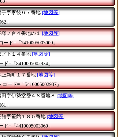
63」
達子字家後６７番地
[地図等]
062」
字塚ノ台４番地の１
[地図等]
ード=「7410005003009」
熊ノ下１４番地
[地図等]
ド=「8410005002934」
字上新町１７番地
[地図等]
コード=「5410005002937」
扇田字伊勢堂岱４８番地８
[地図等]
061」
笹館字笹館１８５番地
[地図等]
ド=「4410005003060」