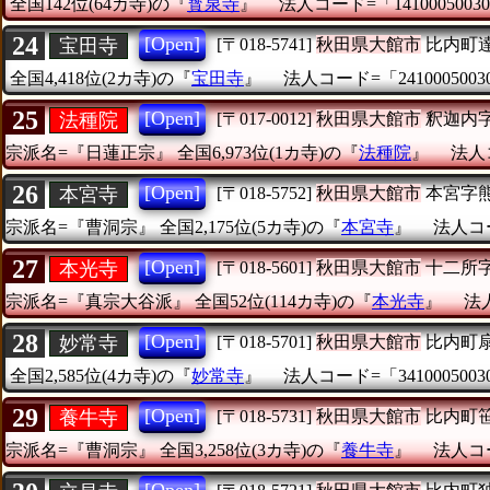
全国142位(64カ寺)の『
寳泉寺
』
法人コード=「14100050030
24
[Open]
宝田寺
[〒018-5741]
秋田県大館市
比内町
全国4,418位(2カ寺)の『
宝田寺
』
法人コード=「2410005003
25
[Open]
法種院
[〒017-0012]
秋田県大館市
釈迦内
宗派名=『日蓮正宗』
全国6,973位(1カ寺)の『
法種院
』
法人コ
26
[Open]
本宮寺
[〒018-5752]
秋田県大館市
本宮字
宗派名=『曹洞宗』
全国2,175位(5カ寺)の『
本宮寺
』
法人コー
27
[Open]
本光寺
[〒018-5601]
秋田県大館市
十二所
宗派名=『真宗大谷派』
全国52位(114カ寺)の『
本光寺
』
法人
28
[Open]
妙常寺
[〒018-5701]
秋田県大館市
比内町
全国2,585位(4カ寺)の『
妙常寺
』
法人コード=「3410005003
29
[Open]
養牛寺
[〒018-5731]
秋田県大館市
比内町
宗派名=『曹洞宗』
全国3,258位(3カ寺)の『
養牛寺
』
法人コー