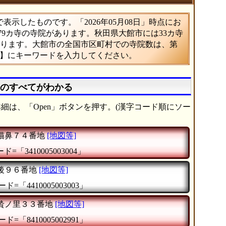
示したものです。「2026年05月08日」時点にお
679カ寺の寺院があります。秋田県大館市には33カ寺
あたります。大館市の全国市区町村での寺院数は、第
索】にキーワードを入力してください。
》のすべてがわかる
細は、「Open」ボタンを押す。(漢字コード順にソー
猫鼻７４番地
[地図等]
=「3410005003004」
後９６番地
[地図等]
ド=「4410005003003」
贄ノ里３３番地
[地図等]
ド=「8410005002991」