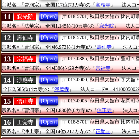
宗派名=『曹洞宗』
全国117位(73カ寺)の『
實相寺
』
法人コード
11
[Open]
寂光院
[〒018-5701]
秋田県大館市
比内町
宗派名=『法華宗』
全国1,145位(10カ寺)の『
寂光院
』
法人コー
12
[Open]
壽仙寺
[〒018-5701]
秋田県大館市
比内町
宗派名=『曹洞宗』
全国6,973位(1カ寺)の『
壽仙寺
』
法人コー
13
[Open]
宗福寺
[〒017-0885]
秋田県大館市
豊町１
宗派名=『曹洞宗』
全国386位(29カ寺)の『
宗福寺
』
法人コード
14
[Open]
淨應寺
[〒017-0000]
秋田県大館市
字大舘
全国2,585位(4カ寺)の『
淨應寺
』
法人コード=「4410005002
15
[Open]
信正寺
[〒017-0005]
秋田県大館市
花岡町
宗派名=『曹洞宗』
全国1,830位(6カ寺)の『
信正寺
』
法人コー
16
[Open]
正覚寺
[〒018-5701]
秋田県大館市
比内町
宗派名=『浄土宗』
全国14位(217カ寺)の『
正覚寺
』
法人コード