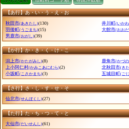
ぶりがな順
市町村コード順
寺院件数順
【あ行】あ・い・う・え・お
秋田市
(130)
井川町
(あきたし)
(いかわ
羽後町
(15)
大館市
(うごまち)
(おおだ
男鹿市
(39)
(おがし)
【か行】か・き・く・け・こ
潟上市
(8)
鹿角市
(かたがみし)
(かづの
上小阿仁村
(2)
北秋田市
(かみこあにむら)
(き
小坂町
(3)
五城目町
(こさかまち)
(ご
【さ行】さ・し・す・せ・そ
仙北市
(27)
(せんぼくし)
【た行】た・ち・つ・て・と
大仙市
(61)
(だいせんし)