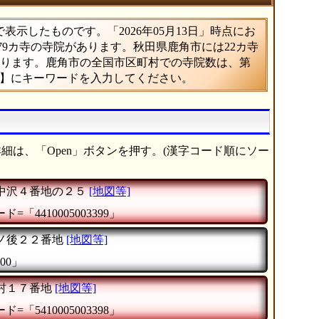
示したものです。「2026年05月13日」時点にお
679カ寺の寺院があります。秋田県鹿角市には22カ寺
あたります。鹿角市の全国市区町村での寺院数は、第
索】にキーワードを入力してください。
細は、「Open」ボタンを押す。(漢字コード順にソー
中沢４番地の２５
[地図等]
=「4410005003399」
ノ後２２番地
[地図等]
00」
村１７番地
[地図等]
=「5410005003398」