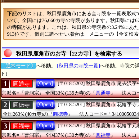
下記のリストは、秋田県鹿角市にある全寺院を一覧表形式で表
いて、全国には76,660カ寺の寺院があります。秋田県には
の寺院があります。これは、秋田県の寺院数の3.24%に
913位です。個別に調べたい場合は、メニューの【全文検
秋田県鹿角市のお寺【22カ寺】を検索する
〔通常モード〕
へ移動。
[秋田県の寺院一覧]
へ移動。寺院の詳
ト)
1
[Open]
圓通寺
[〒018-5202]
秋田県鹿角市
尾去沢字
宗派名=『曹洞宗』
全国33位(135カ寺)の『
圓通寺
』
法人コード
2
[Open]
圓徳寺
[〒018-5201]
秋田県鹿角市
花輪字寺
全国263位(40カ寺)の『
圓徳寺
』
法人コード=「34100050034
3
[Open]
圓福寺
[〒018-5201]
秋田県鹿角市
花輪字元
宗派名=『曹洞宗』
全国37位(130カ寺)の『
圓福寺
』
法人コード