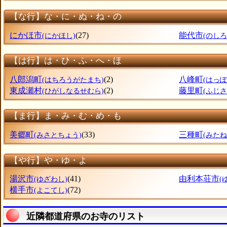
【な行】な・に・ぬ・ね・の
にかほ市
(27)
能代市
(にかほし)
(のしろ
【は行】は・ひ・ふ・へ・ほ
八郎潟町
(2)
八峰町
(はちろうがたまち)
(はっ
東成瀬村
(2)
藤里町
(ひがしなるせむら)
(ふじ
【ま行】ま・み・む・め・も
美郷町
(33)
三種町
(みさとちょう)
(みた
【や行】や・ゆ・よ
湯沢市
(41)
由利本荘市
(ゆざわし)
(
横手市
(72)
(よこてし)
近隣都道府県のお寺のリスト