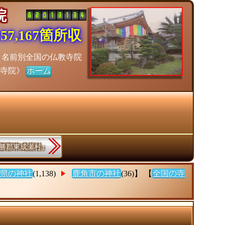
寺院
7,167箇所収
：名前別全国の仏教寺院
チ寺院》
ホーム
雄勝郡東成瀬村』
県の神社
(1,138)
鹿角市の神社
(36)】 【
全国の寺