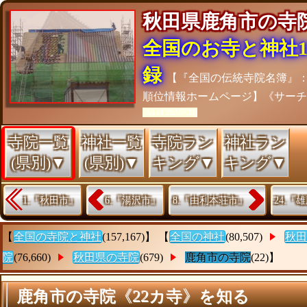
秋田県鹿角市の
全国のお寺と神社15
録
【『全国の伝統寺院名簿』
順位情報ホームページ】《サー
[As of 26/07/28]
寺院一覧
神社一覧
寺院ラン
神社ラン
(県別)▼
(県別)▼
キング▼
キング▼
1.『秋田市』
6.『湯沢市』
8.『由利本荘市』
24.『
【
全国の寺院と神社
(157,167)】 【
全国の神社
(80,507)
秋田
院
(76,660)
秋田県の寺院
(679)
鹿角市の寺院
(22)】
鹿角市の寺院《22カ寺》を知る