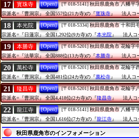
17
[Open]
寳珠寺
[〒018-5141]
秋田県鹿角市
八幡平
宗派名=『曹洞宗』
全国557位(21カ寺)の『
寳珠寺
』
法人コード
18
[Open]
本光院
[〒018-5334]
秋田県鹿角市
十和田
宗派名=『日蓮宗』
全国1,292位(9カ寺)の『
本光院
』
法人コー
19
[Open]
本勝寺
[〒018-5201]
秋田県鹿角市
花輪字
宗派名=『法華宗』
全国888位(13カ寺)の『
本勝寺
』
法人コード
20
[Open]
萬松寺
[〒018-5201]
秋田県鹿角市
花輪字
宗派名=『曹洞宗』
全国481位(24カ寺)の『
萬松寺
』
法人コード
21
[Open]
隆昌寺
[〒018-5201]
秋田県鹿角市
花輪字
宗派名=『曹洞宗』
全国4,418位(2カ寺)の『
隆昌寺
』
法人コー
22
[Open]
龍江寺
[〒018-5141]
秋田県鹿角市
八幡平
宗派名=『曹洞宗』
全国1,616位(7カ寺)の『
龍江寺
』
法人コー
秋田県鹿角市のインフォメーション