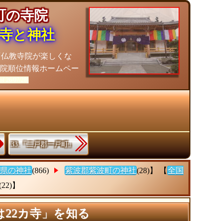
波町の寺院
寺と神社
『仏教寺院が楽しくな
院順位情報ホームペー
of 26/07/28]
33.『二戸郡一戸町』
県の神社
(866)
紫波郡紫波町の神社
(28)】 【
全国
(22)】
22カ寺」を知る