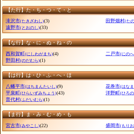
【た行】た・ち・つ・て・と
滝沢市
(3)
田野畑村
(たきざわし)
(た
遠野市
(33)
(とおのし)
【な行】な・に・ぬ・ね・の
西和賀町
(4)
二戸市
(にしわがまち)
(にのへ
野田村
(1)
(のだむら)
【は行】は・ひ・ふ・へ・ほ
八幡平市
(9)
花巻市
(はちまんたいし)
(はなま
平泉町
(43)
洋野町
(ひらいずみちょう)
(ひろ
普代村
(1)
(ふだいむら)
【ま行】ま・み・む・め・も
宮古市
(22)
盛岡市
(みやこし)
(もりお