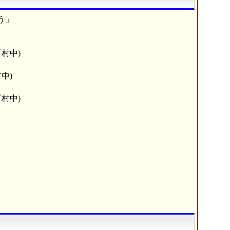
う」
村中)
中)
村中)