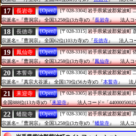
17
[Open]
長岩寺
[〒028-3304]
岩手県紫波郡紫波町
宗派名=『曹洞宗』
全国3,258位(3カ寺)の『
長岩寺
』
法人コー
18
[Open]
長徳寺
[〒028-3315]
岩手県紫波郡紫波町
宗派名=『曹洞宗』
全国62位(103カ寺)の『
長徳寺
』
法人コード
19
[Open]
鳳仙寺
[〒028-3316]
岩手県紫波郡紫波町
宗派名=『曹洞宗』
全国3,258位(3カ寺)の『
鳳仙寺
』
法人コー
20
[Open]
本誓寺
[〒028-3304]
岩手県紫波郡紫波町
宗派名=『真宗大谷派』
全国170位(56カ寺)の『
本誓寺
』
法人
21
[Open]
耒迎寺
[〒028-3305]
岩手県紫波郡紫波町
全国888位(13カ寺)の『
耒迎寺
』
法人コード=「44000050025
22
[Open]
蟠龍寺
[〒028-3303]
岩手県紫波郡紫波町
宗派名=『曹洞宗』
全国3,258位(3カ寺)の『
蟠龍寺
』
法人コー