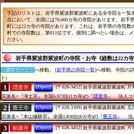
下記のリストは、岩手県紫波郡紫波町にある全寺院を一覧表形
点において、全国には76,660カ寺の寺院があります。岩手
町には22カ寺の寺院があります。これは、岩手県の寺院数の
村での寺院数は、第911位です。個別に調べたい場合は、
ださい。
岩手県紫波郡紫波町の寺院・お寺《総数は22カ
〔通常モード〕
へ移動。
[岩手県の寺院一覧]
へ移動。寺院の詳
ト)
1
[Open]
隠里寺
[〒028-3452]
岩手県紫波郡紫波町
片
宗派名=『浄土宗』
全国6,973位(1カ寺)の『
隠里寺
』
法人コー
2
[Open]
覺王寺
[〒028-3309]
岩手県紫波郡紫波町
北
宗派名=『本山修験宗』
全国1,830位(6カ寺)の『
覺王寺
』
法
3
[Open]
願圓寺
[〒028-3452]
岩手県紫波郡紫波町
片