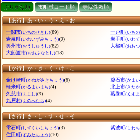
ぶりがな順
市町村コード順
寺院件数順
【あ行】あ・い・う・え・お
一関市
(89)
一戸町
(いちのせきし)
(いち
岩泉町
(9)
岩手町
(いわいずみちょう)
(いわて
奥州市
(82)
大槌町
(おうしゅうし)
(おお
大船渡市
(18)
(おおふなとし)
【か行】か・き・く・け・こ
金け崎町
(6)
釜石市
(かねがさきちょう)
(かまい
軽米町
(4)
北上市
(かるまいまち)
(きたか
久慈市
(9)
葛巻町
(くじし)
(くず
九戸村
(4)
(くのへむら)
【さ行】さ・し・す・せ・そ
雫石町
(3)
紫波町
(しずくいしちょう)
(しわち
住田町
(10)
(すみたちょう)