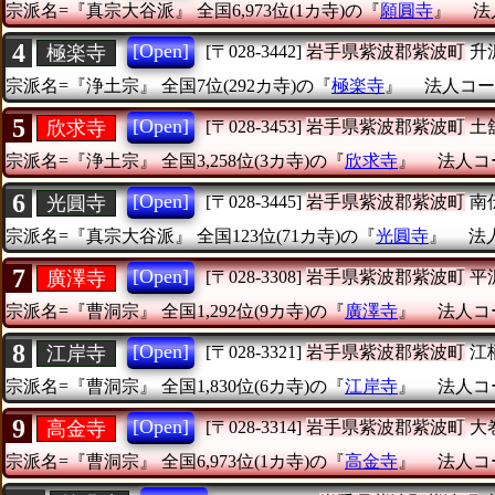
宗派名=『真宗大谷派』
全国6,973位(1カ寺)の『
願圓寺
』
法
4
[Open]
極楽寺
[〒028-3442]
岩手県紫波郡紫波町
升
宗派名=『浄土宗』
全国7位(292カ寺)の『
極楽寺
』
法人コード
5
[Open]
欣求寺
[〒028-3453]
岩手県紫波郡紫波町
土
宗派名=『浄土宗』
全国3,258位(3カ寺)の『
欣求寺
』
法人コー
6
[Open]
光圓寺
[〒028-3445]
岩手県紫波郡紫波町
南
宗派名=『真宗大谷派』
全国123位(71カ寺)の『
光圓寺
』
法人
7
[Open]
廣澤寺
[〒028-3308]
岩手県紫波郡紫波町
平
宗派名=『曹洞宗』
全国1,292位(9カ寺)の『
廣澤寺
』
法人コー
8
[Open]
江岸寺
[〒028-3321]
岩手県紫波郡紫波町
江
宗派名=『曹洞宗』
全国1,830位(6カ寺)の『
江岸寺
』
法人コー
9
[Open]
高金寺
[〒028-3314]
岩手県紫波郡紫波町
大
宗派名=『曹洞宗』
全国6,973位(1カ寺)の『
高金寺
』
法人コー