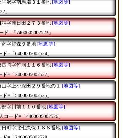
上平沢字南馬場３１番地
[地図等]
22」
日詰字朝日田２７３番地
[地図等]
ド=「7400005002523」
片寄字鶉森９番地
[地図等]
=「6400005002524」
東長岡字竹洞１１６番地
[地図等]
=「3400005002527」
遠山字上小深田２９番地の１
[地図等]
=「5400005002525」
彦部字川前１１０番地
[地図等]
人コード=「4400005002526」
二日町字北七久保１８８番地
[地図等]
=「2400005002528」