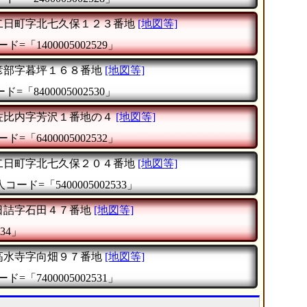
二日町字北七久保１２３番地
[地図等]
ド=「1400005002529」
彦部字暮坪１６８番地
[地図等]
=「8400005002530」
佐比内字芳沢１番地の４
[地図等]
ド=「6400005002532」
二日町字北七久保２０４番地
[地図等]
コード=「5400005002533」
日詰字石田４７番地
[地図等]
34」
高水寺字向畑９７番地
[地図等]
ド=「7400005002531」