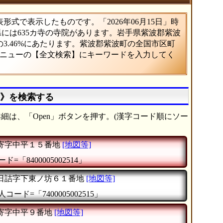
式で表示したものです。「2026年06月15日」時
県には635カ寺の寺院があります。岩手県紫波郡紫波
3.46%にあたります。紫波郡紫波町の全国市区町
メニューの【全文検索】にキーワードを入力してく
寺》を検索する
細は、「Open」ボタンを押す。(漢字コード順にソー
寄字中平１５番地
[地図等]
ド=「8400005002514」
日詰字下東ノ坊６１番地
[地図等]
人コード=「7400005002515」
寄字中平９番地
[地図等]