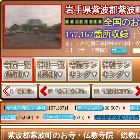
岩手県紫波郡紫
全国のお
157,167箇所収録
【
る』：名前別日本国中の仏閣・寺
ジ】《サーチ寺院》
ホーム
[As 
寺院一覧
神社一覧
寺院ラン
神社ラン
(県別)▼
(県別)▼
キング▼
キング▼
1.『盛岡市』
17.『岩手郡岩手町』
19.『紫波郡矢巾町』
【
全国の寺院と神社
(157,167)】 【
全国の神社
(80,507)
岩手
の寺院
(76,660)
岩手県の寺院
(635)
紫波郡紫波町の寺院
紫波郡紫波町のお寺・仏教寺院「総数は