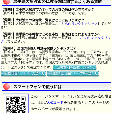
岩手県大船渡市の仏教寺院に関するよくある質問
【質問1】岩手県大船渡市のすべてのお寺の数は何カ寺ですか？
【回答1】岩手県大船渡市のお寺の数は、「18カ寺」です。
【質問2】大船渡市の全寺院一覧表はどこにありますか？
【回答2】大船渡市のお寺の一覧表は、
こちらのリンクをクリック
してくだ
さい。
【質問3】岩手県の市町村ごとの全寺院一覧表はどこにありますか？
【回答3】岩手県の市町村ごとのお寺の一覧表は、
こちらのリンクをクリッ
ク
してください。
【質問４】全国の市区町村別寺院数ランキングは？
【回答４】「第1位」は、滋賀県長浜市の『507ヶ寺』です。「第2位」は、
三重県津市の『469ヶ寺』です。「第3位」は、富山県富山市の『461ヶ寺』
です。「第4位」は、新潟県上越市の『451ヶ寺』です。「第5位」は、滋賀
県大津市の『441ヶ寺』です。全国の市区町村県別寺院ランキングの詳細
は、下記のボタンで確認できます。
市区町村別寺院数ランキング
寺院数順位(人口10万人当たり)
寺院数順位(面積100平方Km当たり)
スマートフォンで使うには
このページをスマートフォンなどから読み込む場合
は、上記の
QRコード
を読み取ると、このページの
ホームページが表示されます。