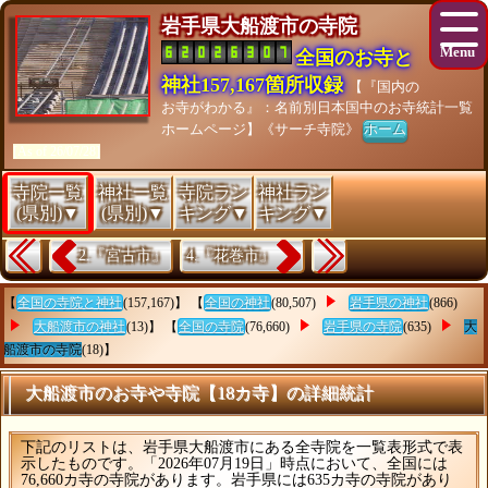
岩手県大船渡市の寺院
全国のお寺と
神社157,167箇所収録
【『国内の
お寺がわかる』：名前別日本国中のお寺統計一覧
ホームページ】《サーチ寺院》
ホーム
[As of 26/07/28]
寺院一覧
神社一覧
寺院ラン
神社ラン
(県別)▼
(県別)▼
キング▼
キング▼
2.『宮古市』
4.『花巻市』
【
全国の寺院と神社
(157,167)】 【
全国の神社
(80,507)
岩手県の神社
(866)
大船渡市の神社
(13)】 【
全国の寺院
(76,660)
岩手県の寺院
(635)
大
船渡市の寺院
(18)】
大船渡市のお寺や寺院【18カ寺】の詳細統計
下記のリストは、岩手県大船渡市にある全寺院を一覧表形式で表
示したものです。「2026年07月19日」時点において、全国には
76,660カ寺の寺院があります。岩手県には635カ寺の寺院があり