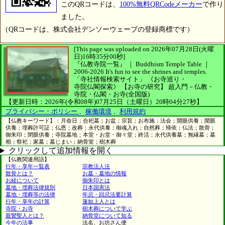
このQRコードは、
100%無料QRCodeメーカー
で作り
ました。
（QRコードは、株式会社デンソーウェーブの登録商標です）
[This page was uploaded on 2026年07月28日(火曜
日)16時35分00秒]
『仏教寺院一覧』 ｜ Buddhism Temple Table
｜
2006-2026
It's fun to see
the shrines and temples.
「寺社情報検索サイト」
《お寺巡り・
寺院仏閣探索》
【お寺の研究】
超入門－仏教・
寺院・仏閣・お寺(全国版)
【更新日時：2026年(令和08年)07月25日（土曜日）20時04分27秒】
プライバシー・ポリシー
、
稼働環境
、
利用規約
【仏教キーワード】：月命日；合祀墓；お盆；宗旨；お布施；法会；開眼供養；開眼
供養；埋葬許可証；仏恩；改葬；永代供養；御魂入れ；自然葬；帰依；仏法；散骨；
御朱印；閉眼供養；寺院墓地；本堂・お堂・御々堂；終活；永代供養墓；無縁墓；墓
相；祭祀；家墓；墓じまい；納骨室；樹木葬
クリックして追加情報を開く
【仏教関連用語】
行年・享年一覧表
宗教法人法
散骨とは？
お墓・墓地の情報
お経について
御朱印とは
墓地・埋葬法律規則
日本国憲法
墓地・埋葬等の法律
年忌・回忌法要計算
行年・享年の計算
蓮如上人とは
寺院・お寺
樹木葬について学ぶ
親鸞聖人とは？
納骨堂について知る
今年の法事
法名、お坊さん便