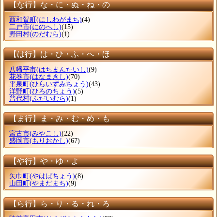
【な行】な・に・ぬ・ね・の
西和賀町
(にしわがまち)
(4)
二戸市
(にのへし)
(15)
野田村
(のだむら)
(1)
【は行】は・ひ・ふ・へ・ほ
八幡平市
(はちまんたいし)
(9)
花巻市
(はなまきし)
(70)
平泉町
(ひらいずみちょう)
(43)
洋野町
(ひろのちょう)
(5)
普代村
(ふだいむら)
(1)
【ま行】ま・み・む・め・も
宮古市
(みやこし)
(22)
盛岡市
(もりおかし)
(67)
【や行】や・ゆ・よ
矢巾町
(やはばちょう)
(8)
山田町
(やまだまち)
(9)
【ら行】ら・り・る・れ・ろ