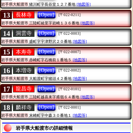
岩手県大船渡市
猪川町字長谷堂１２７番地
[地図等]
13
[Open]
長林寺
[〒022-0211]
岩手県大船渡市
三陸町綾里字岩崎１３６番地
[地図等]
14
[Open]
洞雲寺
[〒022-0003]
岩手県大船渡市
盛町字宇津野沢２０番地
[地図等]
15
[Open]
本寿寺
[〒022-0007]
岩手県大船渡市
赤崎町字石橋前１番地５
[地図等]
16
[Open]
本増寺
[〒022-0002]
岩手県大船渡市
大船渡町字猪頭４２番地
[地図等]
17
[Open]
龍昌寺
[〒022-0101]
岩手県大船渡市
三陸町越喜来字甫嶺６４番地
[地図等]
18
[Open]
麟祥寺
[〒022-0001]
岩手県大船渡市
末崎町字中森３０番地１
[地図等]
岩手県大船渡市の詳細情報