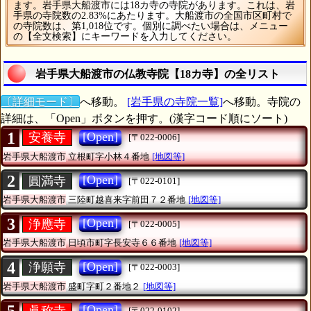
ます。岩手県大船渡市には18カ寺の寺院があります。これは、岩
手県の寺院数の2.83%にあたります。大船渡市の全国市区町村で
の寺院数は、第1,018位です。個別に調べたい場合は、メニュー
の【全文検索】にキーワードを入力してください。
岩手県大船渡市の仏教寺院【18カ寺】の全リスト
〔詳細モード〕
へ移動。
[岩手県の寺院一覧]
へ移動。寺院の
詳細は、「Open」ボタンを押す。(漢字コード順にソート)
1
[Open]
安養寺
[〒022-0006]
岩手県大船渡市
立根町字小林４番地
[地図等]
2
[Open]
圓満寺
[〒022-0101]
岩手県大船渡市
三陸町越喜来字前田７２番地
[地図等]
3
[Open]
浄應寺
[〒022-0005]
岩手県大船渡市
日頃市町字長安寺６６番地
[地図等]
4
[Open]
浄願寺
[〒022-0003]
岩手県大船渡市
盛町字町２番地２
[地図等]
[Open]
眞称寺
[〒022-0102]