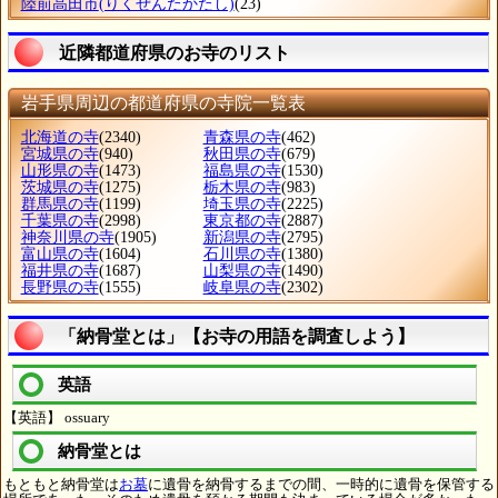
陸前高田市
(りくぜんたかたし)
(23)
近隣都道府県のお寺のリスト
岩手県周辺の都道府県の寺院一覧表
北海道の寺
(2340)
青森県の寺
(462)
宮城県の寺
(940)
秋田県の寺
(679)
山形県の寺
(1473)
福島県の寺
(1530)
茨城県の寺
(1275)
栃木県の寺
(983)
群馬県の寺
(1199)
埼玉県の寺
(2225)
千葉県の寺
(2998)
東京都の寺
(2887)
神奈川県の寺
(1905)
新潟県の寺
(2795)
富山県の寺
(1604)
石川県の寺
(1380)
福井県の寺
(1687)
山梨県の寺
(1490)
長野県の寺
(1555)
岐阜県の寺
(2302)
「納骨堂とは」【お寺の用語を調査しよう】
英語
【英語】 ossuary
納骨堂とは
もともと納骨堂は
お墓
に遺骨を納骨するまでの間、一時的に遺骨を保管する