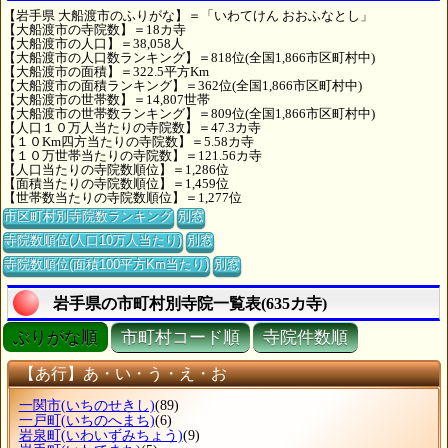
【岩手県 大船渡市のふりがな】＝「いわてけん おおふなとし」
【大船渡市の寺院数】＝18カ寺
【大船渡市の人口】＝38,058人
【大船渡市の人口数ランキング】＝818位(全国1,866市区町村中)
【大船渡市の面積】＝322.5平方Km
【大船渡市の面積ランキング】＝362位(全国1,866市区町村中)
【大船渡市の世帯数】＝14,807世帯
【大船渡市の世帯数ランキング】＝809位(全国1,866市区町村中)
【人口１０万人当たりの寺院数】＝47.3カ寺
【１０Km四方当たりの寺院数】＝5.58カ寺
【１０万世帯当たりの寺院数】＝121.56カ寺
【人口当たりの寺院数順位】＝1,286位
【面積当たりの寺院数順位】＝1,459位
【世帯数当たりの寺院数順位】＝1,277位
市区町村別寺院数ランキング
別窓
寺院数順位(人口10万人当たり)
別窓
寺院数順位(面積100平方Km当たり)
別窓
岩手県の市町村別寺院一覧表(635カ寺)
ぶりがな順
市町村コード順
寺院件数順
【あ行】あ・い・う・え・お
一関市
(いちのせきし)
(89)
一戸町
(いちのへまち)
(6)
岩泉町
(いわいずみちょう)
(9)