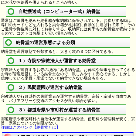
にお花やお線香を供えられるところが多い。
自動搬送式（コンピューター式）納骨堂
通常はご遺骨を納めた納骨箱が収納庫に保管されている。お参りする時は、
専用のカードなどを入れると納骨箱が礼拝室に自動的に運ばれて来て、その
ご遺骨や御位牌に対してお参りする。収納庫には何千もの納骨箱が収納でき
るので、コストはお墓より安い場合が多い。
納骨堂の運営形態による分類
納骨堂を運営形態で分類すると、大きく次の３つに区分できる。
１）寺院や宗教法人が運営する納骨堂
宗教法人が運営するお寺の境内にある納骨堂。お葬式や法事を行ってくれる
お寺が管理運営している納骨堂なので、親しみやすく安心できる。しかし、
信仰している宗旨・宗派でないと納骨できない場合もある。
２）民間霊園が運営する納骨堂
宗教法人や行政以外の民間業者が運営する納骨堂。宗旨・宗派が自由であ
り、バリアフリーや交通のアクセスが良い場合が多い。
３）都道府県や市町村が運営する納骨堂
都道府県や市区町村の自治体が運営する納骨堂。使用料や管理料が安く、宗
旨・宗派についての制限がない。
詳細はこのリンク【納骨堂とは】