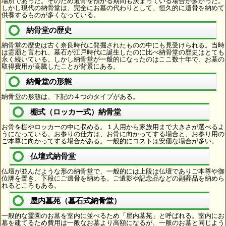
場所であった。そのため遺骨を預かる期間も決まっている場合が多かった。
しかし現代の納骨堂は、完全にお墓の代わりとして、恒久的に遺骨を納めて
供養するものが多くなっている。
納骨堂の歴史
納骨堂の歴史は古く奈良時代に発掘されたものの中にも見受けられる。当時
は霊廟と言われ、墓石が江戸時代に誕生したのに比べ納骨堂の歴史はとても
永く続いている。しかし納骨堂が一般的になったのはここ数十年で、お墓の
取得費用が高騰したことが背景にある。
納骨堂の形態
納骨堂の形態は、下記の４つのタイプがある。
棚式（ロッカー式）納骨堂
お骨を棚やロッカーの中に収める。１人用から家族用まで大きさが選べるよ
うになっている。お参りの仕方は、お骨に向かってする場合と、お参り用の
ご本尊に向かってする場合がある。一般的にコストは安価な場合が多い。
仏壇式納骨堂
仏壇が並んだような形の納骨堂で、一般的には上段は仏壇でありご本尊や御
位牌を置き、下段にご遺骨を納める。ご遺影や記念品などの副葬品を納めら
れるところもある。
屋内墓苑（墓石式納骨堂）
一般的な霊園のお墓を室内に並べるため「屋内墓苑」と呼ばれる。室内にお
墓を建てるため費用は一般なお墓より高額になるが、一般のお墓と同じよう