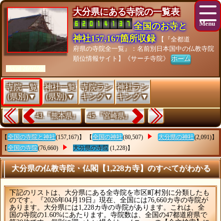
大分県にある寺院の一覧表
全国のお寺と
神社157,167箇所収録
【『全都道
府県の寺院全一覧』：名前別日本国中の仏教寺院
順位情報サイト】《サーチ寺院》
ホーム
[As of 26/07/28]
寺院一覧
神社一覧
寺院ラン
神社ラン
(県別)▼
(県別)▼
キング▼
キング▼
43.『熊本県』
45.『宮崎県』
【
全国の寺院と神社
(157,167)】 【
全国の神社
(80,507)
大分県の神社
(2,091)】
【
全国の寺院
(76,660)
大分県の寺院
(1,228)】
大分県の仏教寺院・仏閣【1,228カ寺】のすべてがわかる
下記のリストは、大分県にある全寺院を市区町村別に分類したも
のです。『2026年04月19日』現在、全国には76,660カ寺の寺院が
あります。大分県には1,228カ寺の寺院があります。これは、全
国の寺院の1.60%にあたります。寺院数は、全国の47都道府県で