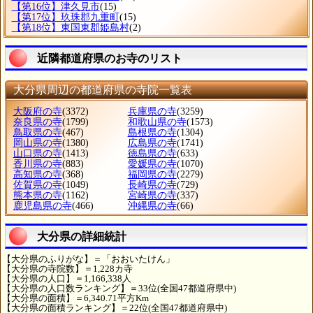
【第16位】津久見市
(15)
【第17位】玖珠郡九重町
(15)
【第18位】東国東郡姫島村
(2)
近隣都道府県のお寺のリスト
大分県周辺の都道府県の寺院一覧表
大阪府の寺
(3372)
兵庫県の寺
(3259)
奈良県の寺
(1799)
和歌山県の寺
(1573)
鳥取県の寺
(467)
島根県の寺
(1304)
岡山県の寺
(1380)
広島県の寺
(1741)
山口県の寺
(1413)
徳島県の寺
(633)
香川県の寺
(883)
愛媛県の寺
(1070)
高知県の寺
(368)
福岡県の寺
(2279)
佐賀県の寺
(1049)
長崎県の寺
(729)
熊本県の寺
(1162)
宮崎県の寺
(337)
鹿児島県の寺
(466)
沖縄県の寺
(66)
大分県の詳細統計
【大分県のふりがな】＝「おおいたけん」
【大分県の寺院数】＝1,228カ寺
【大分県の人口】＝1,166,338人
【大分県の人口数ランキング】＝33位(全国47都道府県中)
【大分県の面積】＝6,340.71平方Km
【大分県の面積ランキング】＝22位(全国47都道府県中)