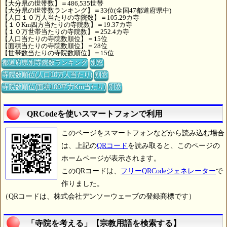
【大分県の世帯数】＝486,535世帯
【大分県の世帯数ランキング】＝33位(全国47都道府県中)
【人口１０万人当たりの寺院数】＝105.29カ寺
【１０Km四方当たりの寺院数】＝19.37カ寺
【１０万世帯当たりの寺院数】＝252.4カ寺
【人口当たりの寺院数順位】＝15位
【面積当たりの寺院数順位】＝28位
【世帯数当たりの寺院数順位】＝15位
都道府県別寺院数ランキング
別窓
寺院数順位(人口10万人当たり)
別窓
寺院数順位(面積100平方Km当たり)
別窓
QRCodeを使いスマートフォンで利用
このページをスマートフォンなどから読み込む場合
は、上記の
QRコード
を読み取ると、このページの
ホームページが表示されます。
このQRコードは、
フリーQRCodeジェネレーター
で
作りました。
（QRコードは、株式会社デンソーウェーブの登録商標です）
「寺院を考える」【宗教用語を検索する】