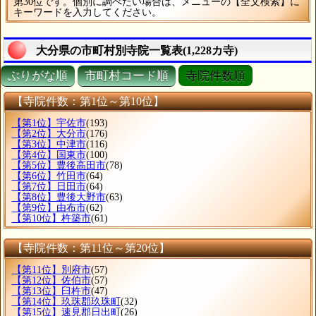
第30位です。個別に調べたい場合は、メニューの【全文検索】に
キーワードを入力してください。
大分県の市町村別寺院一覧表(1,228カ寺)
ぶりがな順
市町村コード順
寺院件数順
【寺院件数：第1位～第10位】
【第1位】宇佐市
(193)
【第2位】大分市
(176)
【第3位】中津市
(116)
【第4位】国東市
(100)
【第5位】豊後高田市
(78)
【第6位】竹田市
(64)
【第7位】日田市
(64)
【第8位】豊後大野市
(63)
【第9位】由布市
(62)
【第10位】杵築市
(61)
【寺院件数：第11位～第20位】
【第11位】別府市
(57)
【第12位】佐伯市
(57)
【第13位】臼杵市
(47)
【第14位】玖珠郡玖珠町
(32)
【第15位】速見郡日出町
(26)