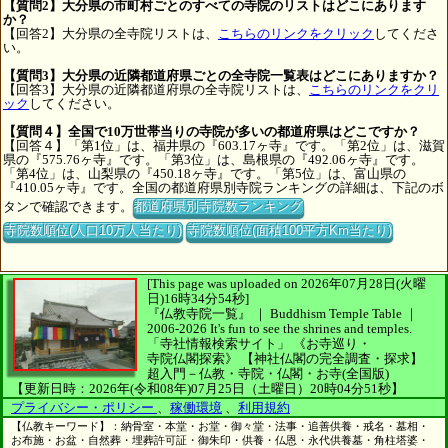
【質問2】大分県の市町村ごとのすべての寺院のリストはどこにあります
か？
【回答2】大分県の全寺院リストは、
こちらのリンクをクリック
してくださ
い。
【質問3】大分県の近隣都道府県ごとの全寺院一覧表はどこにありますか？
【回答3】大分県の近隣都道府県の全寺院リストは、
こちらのリンクをクリ
ック
してください。
【質問４】全国で10万世帯当りの寺院が多いの都道府県はどこですか？
【回答４】「第1位」は、福井県の『603.17ヶ寺』です。「第2位」は、滋賀
県の『575.76ヶ寺』です。「第3位」は、島根県の『492.06ヶ寺』です。
「第4位」は、山梨県の『450.18ヶ寺』です。「第5位」は、富山県の
『410.05ヶ寺』です。全国の都道府県別寺院ランキングの詳細は、下記のボ
タンで確認できます。
都道府県別寺院数ランキング
寺院数順位(人口10万人当たり)
寺院数順位(面積100平方Km当たり)
[This page was uploaded on 2026年07月28日(火曜
日)16時34分54秒]
『仏教寺院一覧』 ｜ Buddhism Temple Table
｜
2006-2026
It's fun to see
the shrines and temples.
「寺社情報検索サイト」
《お寺巡り・
寺院仏閣探索》
【神社仏閣の完全調査・探求】
超入門－仏教・寺院・仏閣・お寺(全国版)
【更新日時：2026年(令和08年)07月25日（土曜日）20時04分51秒】
プライバシー・ポリシー
、
稼働環境
、
利用規約
【仏教キーワード】：納骨室・本堂・お堂・御々堂・法事・追善供養・戒名・墓相・
お布施・お盆・自然葬・埋葬許可証・御朱印・供養・仏恩・永代供養墓・角柱塔婆・