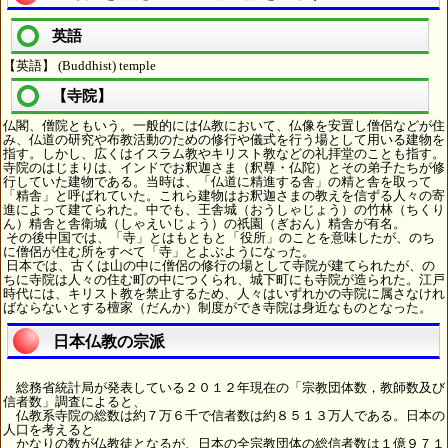
英語
【英語】 (Buddhist) temple
【寺院】
仏閣、僧院ともいう。一般的には仏教において、仏像を安置し僧侶などが住
み、仏道の研究や布教活動のための修行や儀式を行う場として用いる建物を
指す。しかし、広くはイスラム教やキリスト教などの礼拝堂のことも指す。
寺院のはじまりは、インドでお釈迦さま（釈尊・仏陀）とその弟子たちが修
行していた建物である。当時は、「仏道に精進する舎」の精と舎を取って
「精舎」と呼ばれていた。これら建物はお釈迦さまの教えを信ずる人々の寄
進によって建てられた。中でも、王舎城（おうしゃじょう）の竹林（ちくり
ん）精舎と舎衛城（しゃえいじょう）の祇園（ぎおん）精舎が有名。
その後中国では、「寺」とはもともと「役所」のことを意味したが、のち
に僧侶が住む所をすべて「寺」とよぶようになった。
日本では、古くは山の中に僧侶の修行の場として寺院が建てられたが、の
ちに寺院は人々の住む町の中につくられ、城下町にも寺院が造られた。江戸
時代には、キリスト教を禁止するため、人々はいずれかの寺院に属さなけれ
ばならないとする檀家（だんか）制度ができ寺院は身近なものとなった。
日本仏教の宗派
総務省統計局が発表している２０１２年現在の「宗教団体数，教師数及び
信者数」調査によると、
仏教系寺院の総数は約７万６千で信者数は約８５１３万人である。日本の
人口を考えると
かなりの数が仏教徒となるが、日本の全宗教団体の総信者数は１億９７１