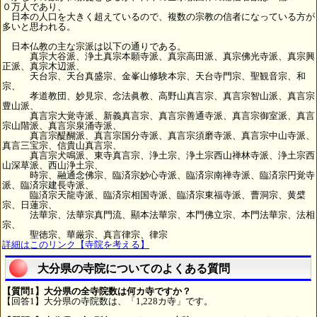
０万人であり、
日本の人口を大きく超えているので、複数の宗教の信者になっている方が
多いと思われる。
日本仏教の主な宗派は以下の通りである。
真宗大谷派、浄土真宗本願寺派、真宗高田派、真宗佛光寺派、真宗興
正派、真宗木辺派、
天台宗、天台真盛宗、金峯山修験本宗、天台寺門宗、聖観音宗、和
宗、
孝道教団、妙見宗、念法眞教、高野山真言宗、真言宗智山派、真言宗
豊山派、
真言宗大覚寺派、新義真言宗、真言宗善通寺派、真言宗御室派、真言
宗山階派、真言宗泉涌寺派、
真言宗醍醐派、真言宗国分寺派、真言宗須磨寺派、真言宗中山寺派、
真言三宝宗、信貴山真言宗、
真言宗犬鳴派、東寺真言宗、浄土宗、浄土宗西山禅林寺派、浄土宗西
山深草派、西山浄土宗、
時宗、融通念佛宗、臨済宗妙心寺派、臨済宗南禅寺派、臨済宗円覚寺
派、臨済宗建長寺派、
臨済宗天龍寺派、臨済宗相国寺派、臨済宗東福寺派、曹洞宗、黄檗
宗、日蓮宗、
法華宗、法華宗真門流、顯本法華宗、本門佛立宗、本門法華宗、法相
宗、
聖徳宗、華厳宗、真言律宗、律宗
詳細はこのリンク【寺院を考える】
大分県の寺院についてのよくある質問
【質問1】大分県の全寺院数は何カ寺ですか？
【回答1】大分県の寺院数は、「1,228カ寺」です。