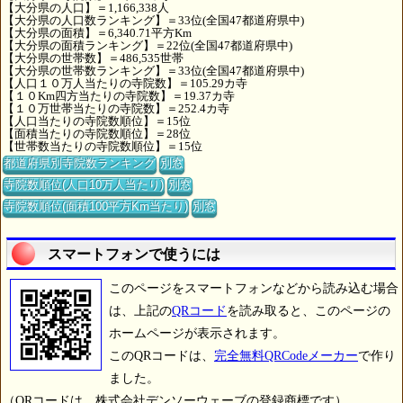
【大分県の人口】＝1,166,338人
【大分県の人口数ランキング】＝33位(全国47都道府県中)
【大分県の面積】＝6,340.71平方Km
【大分県の面積ランキング】＝22位(全国47都道府県中)
【大分県の世帯数】＝486,535世帯
【大分県の世帯数ランキング】＝33位(全国47都道府県中)
【人口１０万人当たりの寺院数】＝105.29カ寺
【１０Km四方当たりの寺院数】＝19.37カ寺
【１０万世帯当たりの寺院数】＝252.4カ寺
【人口当たりの寺院数順位】＝15位
【面積当たりの寺院数順位】＝28位
【世帯数当たりの寺院数順位】＝15位
都道府県別寺院数ランキング
別窓
寺院数順位(人口10万人当たり)
別窓
寺院数順位(面積100平方Km当たり)
別窓
スマートフォンで使うには
このページをスマートフォンなどから読み込む場合
は、上記の
QRコード
を読み取ると、このページの
ホームページが表示されます。
このQRコードは、
完全無料QRCodeメーカー
で作り
ました。
（QRコードは、株式会社デンソーウェーブの登録商標です）