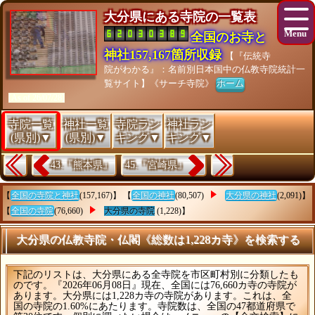
大分県にある寺院の一覧表
全国のお寺と
神社157,167箇所収録
【『伝統寺
院がわかる』：名前別日本国中の仏教寺院統計一
覧サイト】《サーチ寺院》
ホーム
[As of 26/07/28]
寺院一覧
神社一覧
寺院ラン
神社ラン
(県別)▼
(県別)▼
キング▼
キング▼
43.『熊本県』
45.『宮崎県』
【
全国の寺院と神社
(157,167)】 【
全国の神社
(80,507)
大分県の神社
(2,091)】
【
全国の寺院
(76,660)
大分県の寺院
(1,228)】
大分県の仏教寺院・仏閣《総数は1,228カ寺》を検索する
下記のリストは、大分県にある全寺院を市区町村別に分類したも
のです。『2026年06月08日』現在、全国には76,660カ寺の寺院が
あります。大分県には1,228カ寺の寺院があります。これは、全
国の寺院の1.60%にあたります。寺院数は、全国の47都道府県で