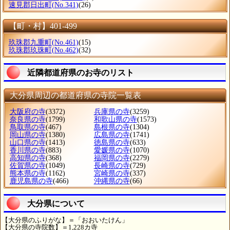
速見郡日出町
(No.341)
(26)
【町・村】401-499
玖珠郡九重町
(No.461)
(15)
玖珠郡玖珠町
(No.462)
(32)
近隣都道府県のお寺のリスト
大分県周辺の都道府県の寺院一覧表
大阪府の寺
(3372)
兵庫県の寺
(3259)
奈良県の寺
(1799)
和歌山県の寺
(1573)
鳥取県の寺
(467)
島根県の寺
(1304)
岡山県の寺
(1380)
広島県の寺
(1741)
山口県の寺
(1413)
徳島県の寺
(633)
香川県の寺
(883)
愛媛県の寺
(1070)
高知県の寺
(368)
福岡県の寺
(2279)
佐賀県の寺
(1049)
長崎県の寺
(729)
熊本県の寺
(1162)
宮崎県の寺
(337)
鹿児島県の寺
(466)
沖縄県の寺
(66)
大分県について
【大分県のふりがな】＝「おおいたけん」
【大分県の寺院数】＝1,228カ寺