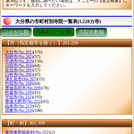
第30位です。個別に調べたい場合は、メニューの【全文検索】に
キーワードを入力してください。
大分県の市町村別寺院一覧表(1,228カ寺)
ぶりがな順
市町村コード順
寺院件数順
【市（指定都市を除く）】201-299
大分市
(No.201)
(176)
別府市
(No.202)
(57)
中津市
(No.203)
(116)
日田市
(No.204)
(64)
佐伯市
(No.205)
(57)
臼杵市
(No.206)
(47)
津久見市
(No.207)
(15)
竹田市
(No.208)
(64)
豊後高田市
(No.209)
(78)
杵築市
(No.210)
(61)
宇佐市
(No.211)
(193)
豊後大野市
(No.212)
(63)
由布市
(No.213)
(62)
国東市
(No.214)
(100)
【町・村】301-399
東国東郡姫島村
(No.322)
(2)