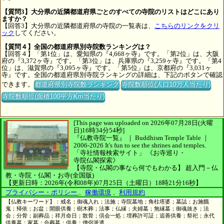
【質問3】大分県の近隣都道府県ごとのすべての寺院のリストはどこにあり
ますか？
【回答3】大分県の近隣都道府県の寺院の一覧表は、
こちらのリンクをクリ
ック
してください。
【質問４】全国の都道府県別寺院数ランキングは？
【回答４】「第1位」は、愛知県の『4,668ヶ寺』です。「第2位」は、大阪
府の『3,372ヶ寺』です。「第3位」は、兵庫県の『3,259ヶ寺』です。「第4
位」は、滋賀県の『3,095ヶ寺』です。「第5位」は、京都府の『3,031ヶ
寺』です。全国の都道府県別寺院ランキングの詳細は、下記のボタンで確認
できます。
都道府県別寺院数ランキング
寺院数順位(人口10万人当たり)
寺院数順位(面積100平方Km当たり)
[This page was uploaded on 2026年07月28日(火曜
日)16時34分54秒]
『仏教寺院一覧』 ｜ Buddhism Temple Table
｜
2006-2026
It's fun to see
the shrines and temples.
「寺社情報検索サイト」
《お寺巡り・
寺院仏閣探索》
【寺院・仏閣の事なら何でもわかる】
超入門－仏
教・寺院・仏閣・お寺(全国版)
【更新日時：2026年(令和08年)07月25日（土曜日）18時21分16秒】
プライバシー・ポリシー
、
稼働環境
、
利用規約
【仏教キーワード】：戒名；御魂入れ；法施；寺院墓地；角柱塔婆；墓誌；お施餓
鬼；帰依；お盆；開眼供養；樹木葬；法事；仏縁；夫婦墓；無縁墓；御魂抜き；法
会；分骨；副葬品；祥月命日；散骨；倶会一処；埋葬許可証；追善供養；祭祀；永代
供養墓；家墓；合葬墓；供養；僧侶派遣