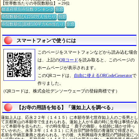
【世帯数当たりの寺院数順位】＝29位
都道府県別寺院数ランキング
別窓
寺院数順位(人口10万人当たり)
別窓
寺院数順位(面積100平方Km当たり)
別窓
スマートフォンで使うには
このページをスマートフォンなどから読み込む場合
は、上記の
QRコード
を読み取ると、このページの
ホームページが表示されます。
このQRコードは、
自由に使えるQRCodeGenerator
で
作りました。
（QRコードは、株式会社デンソーウェーブの登録商標です）
【お寺の用語を知る】「蓮如上人を調べる」
蓮如上人は、応永２２年（１４１５）に本願寺第七世存如上人のご長男とし
て京都東山の本願寺で生まれられる。蓮如上人が６歳の時に生母は事情があ
って本願寺を去られた。その時生母は「 鹿子の御影」を絵師に描かせ持っ
ていかれた。永享３年（１４３１）に天台宗門跡寺院の青蓮院で得度され、
名前を中納言兼壽と改められる。その後、大和興福寺大乗院の門跡経覚につ