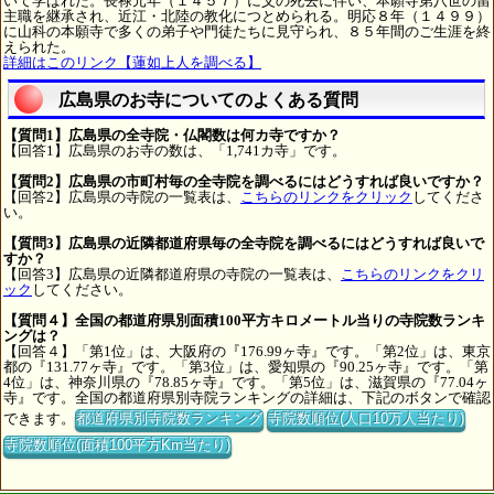
いて学ばれた。長禄元年（１４５７）に父の死去に伴い、本願寺第八世の留
主職を継承され、近江・北陸の教化につとめられる。明応８年（１４９９）
に山科の本願寺で多くの弟子や門徒たちに見守られ、８５年間のご生涯を終
えられた。
詳細はこのリンク【蓮如上人を調べる】
広島県のお寺についてのよくある質問
【質問1】広島県の全寺院・仏閣数は何カ寺ですか？
【回答1】広島県のお寺の数は、「1,741カ寺」です。
【質問2】広島県の市町村毎の全寺院を調べるにはどうすれば良いですか？
【回答2】広島県の寺院の一覧表は、
こちらのリンクをクリック
してくださ
い。
【質問3】広島県の近隣都道府県毎の全寺院を調べるにはどうすれば良いで
すか？
【回答3】広島県の近隣都道府県の寺院の一覧表は、
こちらのリンクをクリ
ック
してください。
【質問４】全国の都道府県別面積100平方キロメートル当りの寺院数ランキ
ングは？
【回答４】「第1位」は、大阪府の『176.99ヶ寺』です。「第2位」は、東京
都の『131.77ヶ寺』です。「第3位」は、愛知県の『90.25ヶ寺』です。「第
4位」は、神奈川県の『78.85ヶ寺』です。「第5位」は、滋賀県の『77.04ヶ
寺』です。全国の都道府県別寺院ランキングの詳細は、下記のボタンで確認
できます。
都道府県別寺院数ランキング
寺院数順位(人口10万人当たり)
寺院数順位(面積100平方Km当たり)