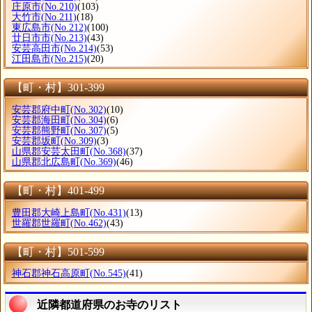
庄原市
(No.210)
(103)
大竹市
(No.211)
(18)
東広島市
(No.212)
(100)
廿日市市
(No.213)
(43)
安芸高田市
(No.214)
(53)
江田島市
(No.215)
(20)
【町・村】301-399
安芸郡府中町
(No.302)
(10)
安芸郡海田町
(No.304)
(6)
安芸郡熊野町
(No.307)
(5)
安芸郡坂町
(No.309)
(3)
山県郡安芸太田町
(No.368)
(37)
山県郡北広島町
(No.369)
(46)
【町・村】401-499
豊田郡大崎上島町
(No.431)
(13)
世羅郡世羅町
(No.462)
(43)
【町・村】501-599
神石郡神石高原町
(No.545)
(41)
近隣都道府県のお寺のリスト