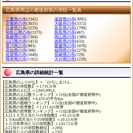
広島県周辺の都道府県の寺院一覧表
三重県の寺
(2342)
滋賀県の寺
(3095)
京都府の寺
(3031)
大阪府の寺
(3372)
兵庫県の寺
(3259)
奈良県の寺
(1799)
和歌山県の寺
(1573)
鳥取県の寺
(467)
島根県の寺
(1304)
岡山県の寺
(1380)
山口県の寺
(1413)
徳島県の寺
(633)
香川県の寺
(883)
愛媛県の寺
(1070)
高知県の寺
(368)
福岡県の寺
(2279)
佐賀県の寺
(1049)
長崎県の寺
(729)
熊本県の寺
(1162)
大分県の寺
(1228)
広島県の詳細統計一覧
【広島県のふりがな】＝「ひろしまけん」
【広島県の寺院数】＝1,741カ寺
【広島県の人口】＝2,843,990人
【広島県の人口数ランキング】＝12位(全国47都道府県中)
【広島県の面積】＝8,479.45平方Km
【広島県の面積ランキング】＝11位(全国47都道府県中)
【広島県の世帯数】＝1,211,425世帯
【広島県の世帯数ランキング】＝11位(全国47都道府県中)
【人口１０万人当たりの寺院数】＝61.22カ寺
【１０Km四方当たりの寺院数】＝20.53カ寺
【１０万世帯当たりの寺院数】＝143.72カ寺
【人口当たりの寺院数順位】＝28位
【面積当たりの寺院数順位】＝25位