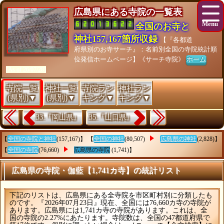
広島県にある寺院の一覧表
全国のお寺と
神社157,167箇所収録
【『各都道
府県別のお寺サーチ』：名前別全国の寺院統計順
位発信ホームページ】《サーチ寺院》
ホーム
[As of 26/07/28]
寺院一覧
神社一覧
寺院ラン
神社ラン
(県別)▼
(県別)▼
キング▼
キング▼
33.『岡山県』
35.『山口県』
【
全国の寺院と神社
(157,167)】 【
全国の神社
(80,507)
広島県の神社
(2,828)】
【
全国の寺院
(76,660)
広島県の寺院
(1,741)】
広島県の寺院・伽藍【1,741カ寺】の統計リスト
下記のリストは、広島県にある全寺院を市区町村別に分類したも
のです。『2026年07月23日』現在、全国には76,660カ寺の寺院が
あります。広島県には1,741カ寺の寺院があります。これは、全
国の寺院の2.27%にあたります。寺院数は、全国の47都道府県で