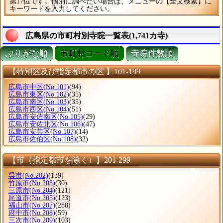
第17位です。個別に調べたい場合は、メニューの【全文検索】に
キーワードを入力してください。
広島県の市町村別寺院一覧表(1,741カ寺)
ぶりがな順
市町村コード順
寺院件数順
【特別区及び指定都市の区 】101-199
広島市中区
(No.101)
(94)
広島市東区
(No.102)
(35)
広島市南区
(No.103)
(35)
広島市西区
(No.104)
(51)
広島市安佐南区
(No.105)
(29)
広島市安佐北区
(No.106)
(47)
広島市安芸区
(No.107)
(14)
広島市佐伯区
(No.108)
(32)
【市（指定都市を除く）】201-299
呉市
(No.202)
(139)
竹原市
(No.203)
(30)
三原市
(No.204)
(121)
尾道市
(No.205)
(123)
福山市
(No.207)
(288)
府中市
(No.208)
(59)
三次市
(No.209)
(103)