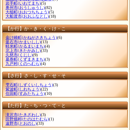
岩手町
(いわてまち)
(5)
奥州市
(おうしゅうし)
(82)
大槌町
(おおつちちょう)
(5)
大船渡市
(おおふなとし)
(18)
【か行】か・き・く・け・こ
金け崎町
(かねがさきちょう)
(6)
釜石市
(かまいしし)
(13)
軽米町
(かるまいまち)
(4)
北上市
(きたかみし)
(33)
久慈市
(くじし)
(9)
葛巻町
(くずまきまち)
(3)
九戸村
(くのへむら)
(4)
【さ行】さ・し・す・せ・そ
雫石町
(しずくいしちょう)
(3)
紫波町
(しわちょう)
(22)
住田町
(すみたちょう)
(10)
【た行】た・ち・つ・て・と
滝沢市
(たきざわし)
(3)
田野畑村
(たのはたむら)
(1)
遠野市
(とおのし)
(33)