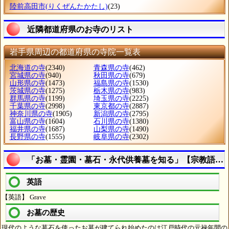
陸前高田市
(りくぜんたかたし)
(23)
近隣都道府県のお寺のリスト
岩手県周辺の都道府県の寺院一覧表
北海道の寺
(2340)
青森県の寺
(462)
宮城県の寺
(940)
秋田県の寺
(679)
山形県の寺
(1473)
福島県の寺
(1530)
茨城県の寺
(1275)
栃木県の寺
(983)
群馬県の寺
(1199)
埼玉県の寺
(2225)
千葉県の寺
(2998)
東京都の寺
(2887)
神奈川県の寺
(1905)
新潟県の寺
(2795)
富山県の寺
(1604)
石川県の寺
(1380)
福井県の寺
(1687)
山梨県の寺
(1490)
長野県の寺
(1555)
岐阜県の寺
(2302)
「お墓・霊園・墓石・永代供養墓を知る」【宗教語の
英語
【英語】 Grave
お墓の歴史
現代のような墓石を使ったお墓が建てられ始めたのは江戸時代の元禄年間の