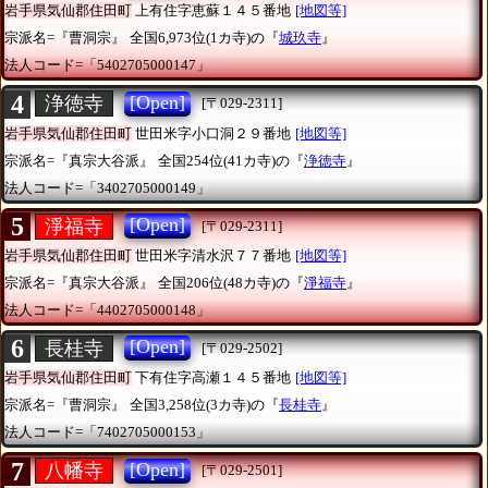
岩手県気仙郡住田町
上有住字恵蘇１４５番地
[地図等]
宗派名=『曹洞宗』
全国6,973位(1カ寺)の『
城玖寺
』
法人コード=「5402705000147」
4
[Open]
浄徳寺
[〒029-2311]
岩手県気仙郡住田町
世田米字小口洞２９番地
[地図等]
宗派名=『真宗大谷派』
全国254位(41カ寺)の『
浄徳寺
』
法人コード=「3402705000149」
5
[Open]
淨福寺
[〒029-2311]
岩手県気仙郡住田町
世田米字清水沢７７番地
[地図等]
宗派名=『真宗大谷派』
全国206位(48カ寺)の『
淨福寺
』
法人コード=「4402705000148」
6
[Open]
長桂寺
[〒029-2502]
岩手県気仙郡住田町
下有住字高瀬１４５番地
[地図等]
宗派名=『曹洞宗』
全国3,258位(3カ寺)の『
長桂寺
』
法人コード=「7402705000153」
7
[Open]
八幡寺
[〒029-2501]