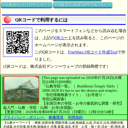
寺院数順位(人口10万人当たり)
寺院数順位(面積100平方Km当たり)
QRコードで利用するには
このページをスマートフォンなどから読み込む場合
は、上記の
QRコード
を読み取ると、このページの
ホームページが表示されます。
このQRコードは、
FreeWare QRコード作成Tool
で作
りました。
（QRコードは、株式会社デンソーウェーブの登録商標です）
[This page was uploaded on 2026年07月28日(火曜
日)16時35分00秒]
『仏教寺院一覧』 ｜ Buddhism Temple Table
｜
2006-2026
It's fun to see
the shrines and temples.
「寺社情報検索サイト」
《お寺巡り・
寺院仏閣探索》
【全国日本の寺院－お寺の徹底的な調査・研究】
超入門－仏教・寺院・仏閣・お寺(全国版)
【更新日時：2026年(令和08年)07月26日（日曜日）12時16分54秒】
プライバシー・ポリシー
、
稼働環境
、
利用規約
【仏教キーワード】：檀家,追善供養,開眼供養,仏縁,無縁墓,お盆,月命日,法名,開眼供養,
夫婦墓,永代供養,樹木葬,御魂抜き,供養,家墓,戒名,本堂・お堂・御々堂,倶会一処,帰依,改