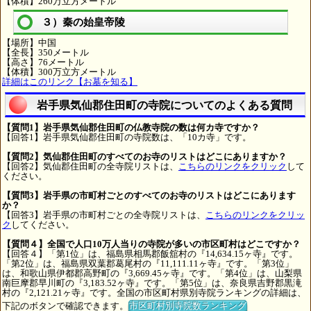
【体積】260万立方メートル
３）秦の始皇帝陵
【場所】中国
【全長】350メートル
【高さ】76メートル
【体積】300万立方メートル
詳細はこのリンク【お墓を知る】
岩手県気仙郡住田町の寺院についてのよくある質問
【質問1】岩手県気仙郡住田町の仏教寺院の数は何カ寺ですか？
【回答1】岩手県気仙郡住田町の寺院数は、「10カ寺」です。
【質問2】気仙郡住田町のすべてのお寺のリストはどこにありますか？
【回答2】気仙郡住田町の全寺院リストは、
こちらのリンクをクリック
して
ください。
【質問3】岩手県の市町村ごとのすべてのお寺のリストはどこにあります
か？
【回答3】岩手県の市町村ごとの全寺院リストは、
こちらのリンクをクリッ
ク
してください。
【質問４】全国で人口10万人当りの寺院が多いの市区町村はどこですか？
【回答４】「第1位」は、福島県相馬郡飯舘村の『14,634.15ヶ寺』です。
「第2位」は、福島県双葉郡葛尾村の『11,111.11ヶ寺』です。「第3位」
は、和歌山県伊都郡高野町の『3,669.45ヶ寺』です。「第4位」は、山梨県
南巨摩郡早川町の『3,183.52ヶ寺』です。「第5位」は、奈良県吉野郡黒滝
村の『2,121.21ヶ寺』です。全国の市区町村県別寺院ランキングの詳細は、
下記のボタンで確認できます。
市区町村別寺院数ランキング