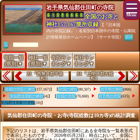
岩手県気仙郡住田町の寺院
全国のお寺と
神社157,167箇所収録
【『日本国
内の寺院記録』：名前別日本国中の寺院・仏閣統
計情報発信ホームページ】《サーチ寺院》
ホー
ム
[As of 26/07/28]
寺院一覧
神社一覧
寺院ラン
神社ラン
(県別)▼
(県別)▼
キング▼
キング▼
22.『西磐井郡平泉
24.『上閉伊郡大槌
町』
町』
【
全国の寺院と神社
(157,167)】 【
全国の神社
(80,507)
岩手県の神社
(866)
気仙郡住田町の神社
(4)】 【
全国の寺院
(76,660)
岩手県の寺院
(635)
気仙郡住田町の寺院
(10)】
気仙郡住田町の寺院・お寺(寺院総数は10カ寺)の統計調査
下記のリストは、岩手県気仙郡住田町にある全寺院を一覧表形式
で表示したものです。「2026年05月23日」時点において、全国に