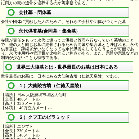
に両方の親の遺骨を埋葬するのが両家墓である。
会社墓・団体墓
会社や団体に貢献した人のために、それらの会社や団体がつくった墓
永代供養墓(合同墓・集合墓)
寺院が責任をもって永代に渡ってご供養と管理を行なっていく墓地のこと
で、他の人と同じお墓に納骨されるため合同墓や集合墓とも呼ばれる。永代
供養墓は、跡継ぎがいなくなっても永代供養をしてもらうことが可能であ
り、永代使用料や管理費が比較的安い利点がある。また、宗旨や宗派などの
制約が少ないことも特徴である。
世界三大陵墓とは - 世界最長のお墓は日本にある
世界最長のお墓は、日本にある大仙陵古墳（仁徳天皇陵）である。
１）大仙陵古墳（仁徳天皇陵）
【場所】日本 大阪府堺市堺区大仙町
【全長】486メートル
【高さ】35.8メートル
【体積】140万立方メートル
２）クフ王のピラミッド
【場所】エジプト
【全長】230メートル
【高さ】146メートル