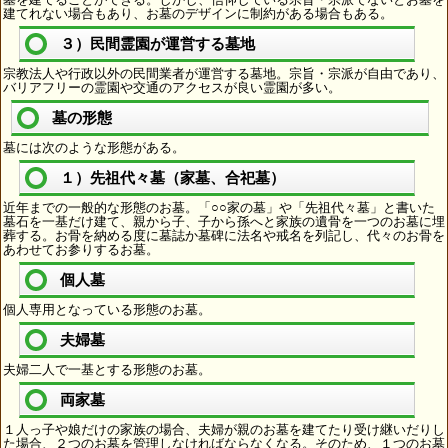
建てれない場合もあり、お墓のデザインに制約がある場合もある。
３）民間霊園が運営する墓地
宗教法人や行政以外の民間業者が運営する墓地。宗旨・宗派が自由であり、
バリアフリーの霊園や交通のアクセスが良い霊園が多い。
墓の形態
墓には次のような形態がある。
１）先祖代々墓（家墓、合祀墓）
近年までの一般的な形態のお墓。「○○家の墓」や「先祖代々墓」と書いた
墓石を一基だけ建て、親から子、子から孫へと家族の遺骨を一つのお墓に埋
葬する。お骨を納める度に墓誌か墓碑に法名や戒名を列記し、代々のお骨を
あわせてお参りするお墓。
個人墓
個人専用となっている形態のお墓。
夫婦墓
夫婦二人で一基とする形態のお墓。
両家墓
１人っ子や娘だけの家族の場合、夫婦が親のお墓を建てたり受け継いだりし
た場合、２つのお墓を管理しなければならなくなる。そのため、１つのお墓