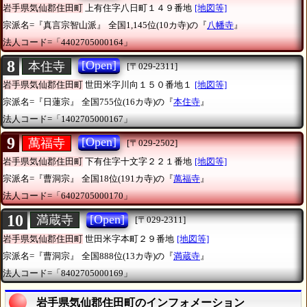
岩手県気仙郡住田町
上有住字八日町１４９番地
[地図等]
宗派名=『真言宗智山派』
全国1,145位(10カ寺)の『
八幡寺
』
法人コード=「4402705000164」
8
[Open]
本住寺
[〒029-2311]
岩手県気仙郡住田町
世田米字川向１５０番地１
[地図等]
宗派名=『日蓮宗』
全国755位(16カ寺)の『
本住寺
』
法人コード=「1402705000167」
9
[Open]
萬福寺
[〒029-2502]
岩手県気仙郡住田町
下有住字十文字２２１番地
[地図等]
宗派名=『曹洞宗』
全国18位(191カ寺)の『
萬福寺
』
法人コード=「6402705000170」
10
[Open]
満蔵寺
[〒029-2311]
岩手県気仙郡住田町
世田米字本町２９番地
[地図等]
宗派名=『曹洞宗』
全国888位(13カ寺)の『
満蔵寺
』
法人コード=「8402705000169」
岩手県気仙郡住田町のインフォメーション