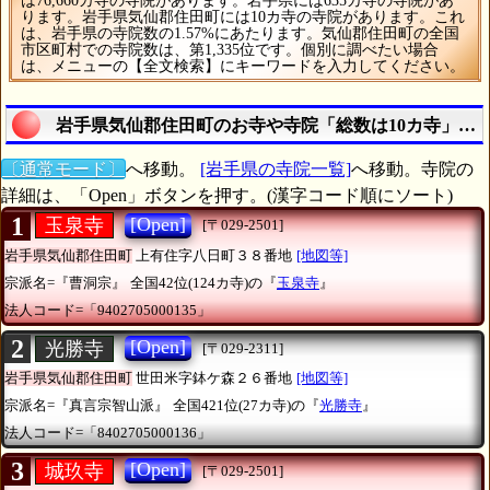
は76,660カ寺の寺院があります。岩手県には635カ寺の寺院があ
ります。岩手県気仙郡住田町には10カ寺の寺院があります。これ
は、岩手県の寺院数の1.57%にあたります。気仙郡住田町の全国
市区町村での寺院数は、第1,335位です。個別に調べたい場合
は、メニューの【全文検索】にキーワードを入力してください。
岩手県気仙郡住田町のお寺や寺院「総数は10カ寺」の
〔通常モード〕
へ移動。
[岩手県の寺院一覧]
へ移動。寺院の
詳細は、「Open」ボタンを押す。(漢字コード順にソート)
1
[Open]
玉泉寺
[〒029-2501]
岩手県気仙郡住田町
上有住字八日町３８番地
[地図等]
宗派名=『曹洞宗』
全国42位(124カ寺)の『
玉泉寺
』
法人コード=「9402705000135」
2
[Open]
光勝寺
[〒029-2311]
岩手県気仙郡住田町
世田米字鉢ケ森２６番地
[地図等]
宗派名=『真言宗智山派』
全国421位(27カ寺)の『
光勝寺
』
法人コード=「8402705000136」
3
[Open]
城玖寺
[〒029-2501]