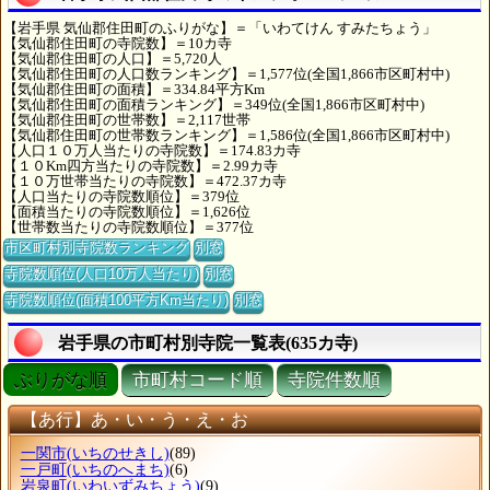
【岩手県 気仙郡住田町のふりがな】＝「いわてけん すみたちょう」
【気仙郡住田町の寺院数】＝10カ寺
【気仙郡住田町の人口】＝5,720人
【気仙郡住田町の人口数ランキング】＝1,577位(全国1,866市区町村中)
【気仙郡住田町の面積】＝334.84平方Km
【気仙郡住田町の面積ランキング】＝349位(全国1,866市区町村中)
【気仙郡住田町の世帯数】＝2,117世帯
【気仙郡住田町の世帯数ランキング】＝1,586位(全国1,866市区町村中)
【人口１０万人当たりの寺院数】＝174.83カ寺
【１０Km四方当たりの寺院数】＝2.99カ寺
【１０万世帯当たりの寺院数】＝472.37カ寺
【人口当たりの寺院数順位】＝379位
【面積当たりの寺院数順位】＝1,626位
【世帯数当たりの寺院数順位】＝377位
市区町村別寺院数ランキング
別窓
寺院数順位(人口10万人当たり)
別窓
寺院数順位(面積100平方Km当たり)
別窓
岩手県の市町村別寺院一覧表(635カ寺)
ぶりがな順
市町村コード順
寺院件数順
【あ行】あ・い・う・え・お
一関市
(いちのせきし)
(89)
一戸町
(いちのへまち)
(6)
岩泉町
(いわいずみちょう)
(9)