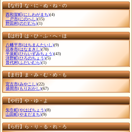
【な行】な・に・ぬ・ね・の
西和賀町
(にしわがまち)
(4)
二戸市
(にのへし)
(15)
野田村
(のだむら)
(1)
【は行】は・ひ・ふ・へ・ほ
八幡平市
(はちまんたいし)
(9)
花巻市
(はなまきし)
(70)
平泉町
(ひらいずみちょう)
(43)
洋野町
(ひろのちょう)
(5)
普代村
(ふだいむら)
(1)
【ま行】ま・み・む・め・も
宮古市
(みやこし)
(22)
盛岡市
(もりおかし)
(67)
【や行】や・ゆ・よ
矢巾町
(やはばちょう)
(8)
山田町
(やまだまち)
(9)
【ら行】ら・り・る・れ・ろ