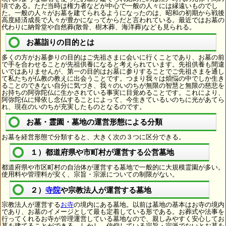
頃である。ただ当時は権力者などが中心で一般の人々には縁遠いものでし
た。一般の人々がお墓を建てられるようになったのは、昭和の初期から戦後
高度経済成長で人々が豊かになってからだと言われている。最近ではお墓の
代わりに納骨堂や自然葬(散骨、樹木葬、海洋葬)なども見られる。
お墓詣りの目的とは
多くの方がお墓参りの目的はご先祖さまに会いに行くことであり、お墓の前
で手を合わせることが先祖供養になると考えられています。先祖供養も間違
いではありませんが、第一の目的はお墓に参りすることでご先祖さまを通し
て私たちが仏教の教えに出会うことです。つまり我々は煩悩の中でしか生き
ることのできない自分に気づき、我々のいのちが無限の智慧と無限の慈悲を
お持ちの阿弥陀仏に生かされている事実に目覚めることです。これにより、
阿弥陀仏に帰依し念仏することによって、今生きているいのちに光があてら
れ、現在のいのちが充実したものとなるのです。
お墓・霊園・墓地の運営形態による分類
お墓を経営形態で分類すると、大きく次の３つに区分できる。
１）都道府県や市町村が運営する公営墓地
都道府県や市区町村の自治体が運営する墓地で一般的に大規模霊園が多い。
使用料や管理料が安く、宗旨・宗派についての制限がない。
２）
寺院
や宗教法人が運営する墓地
宗教法人が運営する
お寺
の境内にある墓地。以前は墓地の基本はお寺の境内
であり、お墓のイメージとして最も定着している形である。お葬式や法事を
行ってくれるお寺が管理運営している墓地なので、親しみやすく安心してお
墓を建てることができる。しかし、信仰している宗旨・宗派でないとお墓を