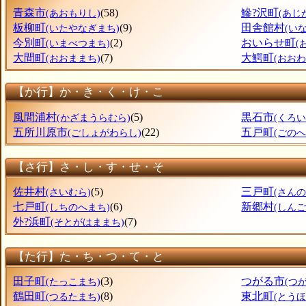
青森市
(58)
鰺?沢町
(あおもりし)
(あじ
板柳町
(9)
田舎館村
(いたやなぎまち)
(い
今別町
(2)
おいらせ町
(いまべつまち)
(
大間町
(7)
大鰐町
(おおままち)
(おお
【か行】か・き・く・け・こ
風間浦村
(5)
黒石市
(かざまうらむら)
(くろい
五所川原市
(22)
五戸町
(ごしょがわらし)
(ごのへ
【さ行】さ・し・す・せ・そ
佐井村
(5)
三戸町
(さいむら)
(さん
七戸町
(6)
新郷村
(しちのへまち)
(しん
外?浜町
(7)
(そとがはままち)
【た行】た・ち・つ・て・と
田子町
(3)
つがる市
(たっこまち)
(つ
鶴田町
(8)
東北町
(つるたまち)
(とう