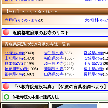
【ら行】ら・り・る・れ・ろ
六戸町
(3)
六?所村
(ろくのへまち)
(ろっ
近隣都道府県のお寺のリスト
青森県周辺の都道府県の寺院一覧表
北海道の寺
(2340)
岩手県の寺
(635)
宮城県の寺
(94
山形県の寺
(1473)
福島県の寺
(1530)
茨城県の寺
(1
群馬県の寺
(1199)
埼玉県の寺
(2225)
千葉県の寺
(2
神奈川県の寺
(1905)
新潟県の寺
(2795)
富山県の寺
(1
福井県の寺
(1687)
山梨県の寺
(1490)
長野県の寺
(1
「仏教寺院建設写真」【仏教の言葉を調べよう】
仏教寺院の本堂の建築方法