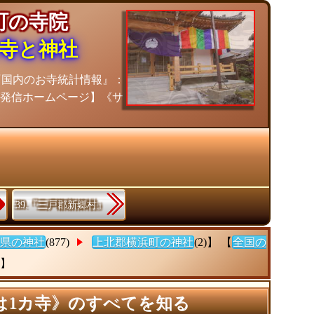
浜町の寺院
寺と神社
『国内のお寺統計情報』：
グ発信ホームページ】《サ
39.『三戸郡新郷村』
県の神社
(877)
上北郡横浜町の神社
(2)】 【
全国の
)】
は1カ寺》のすべてを知る