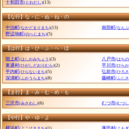
十和田市
(13)
(とわだし)
【な行】な・に・ぬ・ね・の
中泊町
(13)
南部町
(なかどまりまち)
(なん
野辺地町
(5)
(のへじまち)
【は行】は・ひ・ふ・へ・ほ
階上町
(3)
八戸市
(はしかみちょう)
(はちの
東通村
(2)
平川市
(ひがしどおりむら)
(ひらか
平内町
(5)
弘前市
(ひらないまち)
(ひろさ
深浦町
(8)
藤崎町
(ふかうらまち)
(ふじ
【ま行】ま・み・む・め・も
三沢市
(6)
むつ市
(みさわし)
(むつし
【や行】や・ゆ・よ
横浜町
(1)
蓬田村
(よこはままち)
(よも