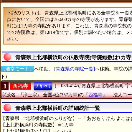
下記のリストは、青森県上北郡横浜町にある全寺院を一覧表形
点において、全国には76,660カ寺の寺院があります。青森
町には1カ寺の寺院があります。これは、青森県の寺院数の0
での寺院数は、第1,819位です。個別に調べたい場合は、
さい。
青森県上北郡横浜町の仏教寺院(寺院総数は1カ寺
〔通常モード〕
へ移動。
[青森県の寺院一覧]
へ移動。寺院の詳
ト)
1
[Open]
西福寺
[〒039-4145]
青森県上北郡横浜町
字
宗派名=『浄土宗』
全国4位(357カ寺)の『
西福寺
』
法人コード
青森県上北郡横浜町の詳細統計一覧
【青森県 上北郡横浜町のふりがな】＝「あおもりけん よこは
【上北郡横浜町の寺院数】＝1カ寺
【上北郡横浜町の人口】＝4,535人