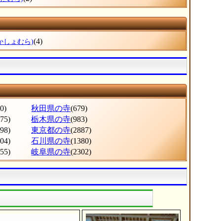
(4)
かしょむら)
0)
秋田県の寺
(679)
275)
栃木県の寺
(983)
998)
東京都の寺
(2887)
604)
石川県の寺
(1380)
555)
岐阜県の寺
(2302)