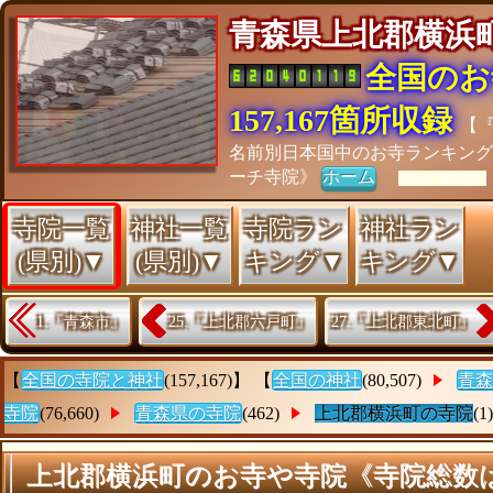
青森県上北郡横
全国のお
157,167箇所収録
【
名前別日本国中のお寺ランキン
ーチ寺院》
ホーム
[As of 26/07/28]
寺院一覧
神社一覧
寺院ラン
神社ラン
(県別)▼
(県別)▼
キング▼
キング▼
1.『青森市』
25.『上北郡六戸町』
27.『上北郡東北町』
【
全国の寺院と神社
(157,167)】 【
全国の神社
(80,507)
青森
寺院
(76,660)
青森県の寺院
(462)
上北郡横浜町の寺院
(1
上北郡横浜町のお寺や寺院《寺院総数