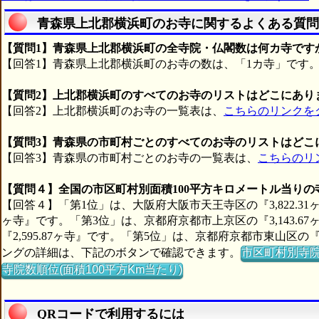
青森県上北郡横浜町のお寺に関するよくある質問
【質問1】青森県上北郡横浜町の全寺院・仏閣数は何カ寺です
【回答1】青森県上北郡横浜町のお寺の数は、「1カ寺」です
【質問2】上北郡横浜町のすべてのお寺のリストはどこにあり
【回答2】上北郡横浜町のお寺の一覧表は、
こちらのリンクを
【質問3】青森県の市町村ごとのすべてのお寺のリストはどこ
【回答3】青森県の市町村ごとのお寺の一覧表は、
こちらのリ
【質問４】全国の市区町村別面積100平方キロメートル当り
【回答４】「第1位」は、大阪府大阪市天王寺区の『3,822.31ヶ
ヶ寺』です。「第3位」は、京都府京都市上京区の『3,143.
『2,595.87ヶ寺』です。「第5位」は、京都府京都市東山区の『
ングの詳細は、下記のボタンで確認できます。
市区町村別寺
寺院数順位(面積100平方Km当たり)
QRコードで利用するには