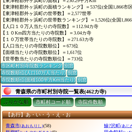
【東津軽郡外ヶ浜町の面積】＝230.29平方Km
【東津軽郡外ヶ浜町の面積ランキング】＝537位(全国1,866市
【東津軽郡外ヶ浜町の世帯数】＝2,577世帯
【東津軽郡外ヶ浜町の世帯数ランキング】＝1,526位(全国1,86
【人口１０万人当たりの寺院数】＝112.94カ寺
【１０Km四方当たりの寺院数】＝3.04カ寺
【１０万世帯当たりの寺院数】＝271.63カ寺
【人口当たりの寺院数順位】＝673位
【面積当たりの寺院数順位】＝1,617位
【世帯数当たりの寺院数順位】＝733位
市区町村別寺院数ランキング
別窓
寺院数順位(人口10万人当たり)
別窓
寺院数順位(面積100平方Km当たり)
別窓
青森県の市町村別寺院一覧表(462カ寺)
ぶりがな順
市町村コード順
寺院件数順
【あ行】あ・い・う・え・お
青森市
(58)
鰺?沢町
(あおもりし)
(あじ