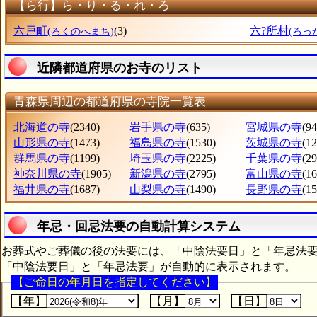
【ら行】ら・り・る・れ・ろ
六戸町
(3)
六?所村
(ろくのへまち)
(ろっ
近隣都道府県のお寺のリスト
青森県周辺の都道府県の寺院一覧表
北海道の寺
(2340)
岩手県の寺
(635)
宮城県の寺
(94
山形県の寺
(1473)
福島県の寺
(1530)
茨城県の寺
(1
群馬県の寺
(1199)
埼玉県の寺
(2225)
千葉県の寺
(2
神奈川県の寺
(1905)
新潟県の寺
(2795)
富山県の寺
(1
福井県の寺
(1687)
山梨県の寺
(1490)
長野県の寺
(1
年忌・回忌法要の自動計算システム
お葬式やご葬儀の後の法要には、「中陰法要日」と「年忌法
「中陰法要日」と「年忌法要」が自動的に表示されます。
【ご命日の年月日を指定してください】
【年】
【月】
【日】