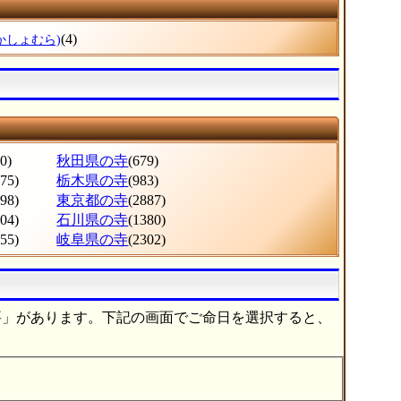
(4)
かしょむら)
0)
秋田県の寺
(679)
275)
栃木県の寺
(983)
998)
東京都の寺
(2887)
604)
石川県の寺
(1380)
555)
岐阜県の寺
(2302)
要」があります。下記の画面でご命日を選択すると、