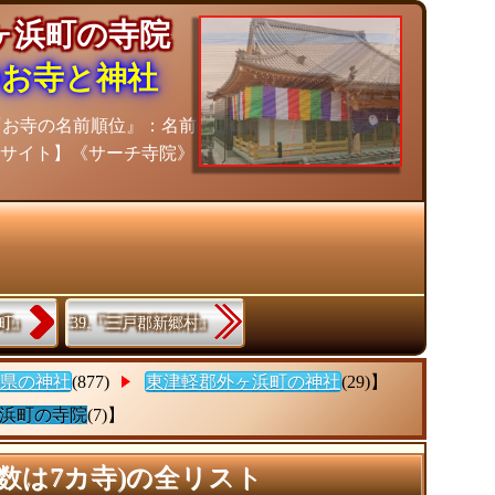
ヶ浜町の寺院
のお寺と神社
『お寺の名前順位』：名前
報サイト】《サーチ寺院》
沢町』
39.『三戸郡新郷村』
県の神社
(877)
東津軽郡外ヶ浜町の神社
(29)】
浜町の寺院
(7)】
数は7カ寺)の全リスト