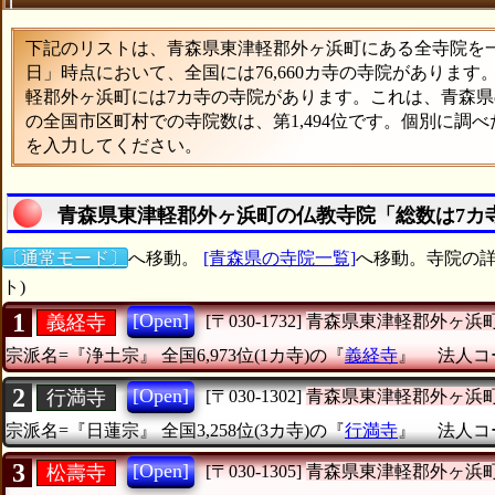
下記のリストは、青森県東津軽郡外ヶ浜町にある全寺院を一覧
日」時点において、全国には76,660カ寺の寺院があります
軽郡外ヶ浜町には7カ寺の寺院があります。これは、青森県の
の全国市区町村での寺院数は、第1,494位です。個別に調
を入力してください。
青森県東津軽郡外ヶ浜町の仏教寺院「総数は7カ
〔通常モード〕
へ移動。
[青森県の寺院一覧]
へ移動。寺院の詳
ト)
1
[Open]
義経寺
[〒030-1732]
青森県東津軽郡外ヶ浜
宗派名=『浄土宗』
全国6,973位(1カ寺)の『
義経寺
』
法人コー
2
[Open]
行満寺
[〒030-1302]
青森県東津軽郡外ヶ浜
宗派名=『日蓮宗』
全国3,258位(3カ寺)の『
行満寺
』
法人コー
3
[Open]
松壽寺
[〒030-1305]
青森県東津軽郡外ヶ浜