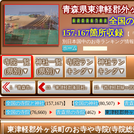
青森県東津軽郡外
全国
157,167箇所収録
【
別日本国中のお寺ランキング情
ホーム
[As of 26/07/28]
寺院一覧
神社一覧
寺院ラン
神社ラン
(県別)▼
(県別)▼
キング▼
キング▼
1.『青森市』
13.『東津軽郡蓬田村』
15.『西津軽郡鰺ヶ
【
全国の寺院と神社
(157,167)】 【
全国の神社
(80,507)
青森
【
全国の寺院
(76,660)
青森県の寺院
(462)
東津軽郡外ヶ
東津軽郡外ヶ浜町のお寺や寺院(寺院総