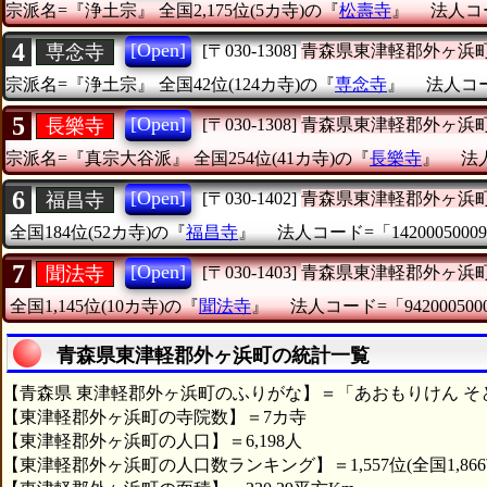
宗派名=『浄土宗』
全国2,175位(5カ寺)の『
松壽寺
』
法人コー
4
[Open]
専念寺
[〒030-1308]
青森県東津軽郡外ヶ浜
宗派名=『浄土宗』
全国42位(124カ寺)の『
専念寺
』
法人コード
5
[Open]
長樂寺
[〒030-1308]
青森県東津軽郡外ヶ浜
宗派名=『真宗大谷派』
全国254位(41カ寺)の『
長樂寺
』
法人
6
[Open]
福昌寺
[〒030-1402]
青森県東津軽郡外ヶ浜
全国184位(52カ寺)の『
福昌寺
』
法人コード=「14200050009
7
[Open]
聞法寺
[〒030-1403]
青森県東津軽郡外ヶ浜
全国1,145位(10カ寺)の『
聞法寺
』
法人コード=「942000500
青森県東津軽郡外ヶ浜町の統計一覧
【青森県 東津軽郡外ヶ浜町のふりがな】＝「あおもりけん そ
【東津軽郡外ヶ浜町の寺院数】＝7カ寺
【東津軽郡外ヶ浜町の人口】＝6,198人
【東津軽郡外ヶ浜町の人口数ランキング】＝1,557位(全国1,86