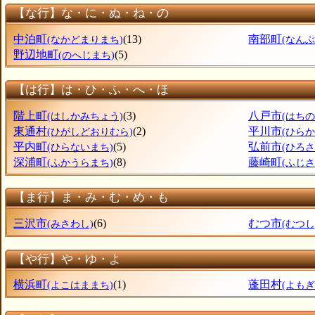
【な行】な・に・ぬ・ね・の
中泊町
(13)
南部町
(なかどまりまち)
(なん
野辺地町
(5)
(のへじまち)
【は行】は・ひ・ふ・へ・ほ
階上町
(3)
八戸市
(はしかみちょう)
(はちの
東通村
(2)
平川市
(ひがしどおりむら)
(ひらか
平内町
(5)
弘前市
(ひらないまち)
(ひろさ
深浦町
(8)
藤崎町
(ふかうらまち)
(ふじ
【ま行】ま・み・む・め・も
三沢市
(6)
むつ市
(みさわし)
(むつし
【や行】や・ゆ・よ
横浜町
(1)
蓬田村
(よこはままち)
(よも