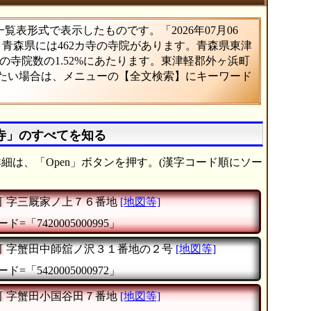
表形式で表示したものです。「2026年07月06
。青森県には462カ寺の寺院があります。青森県東津
寺院数の1.52%にあたります。東津軽郡外ヶ浜町
べたい場合は、メニューの【全文検索】にキーワード
寺」のすべてを知る
細は、「Open」ボタンを押す。(漢字コード順にソー
町
字三厩家ノ上７６番地
[地図等]
ド=「7420005000995」
町
字蟹田中師舘ノ沢３１番地の２号
[地図等]
ド=「5420005000972」
町
字蟹田小国谷田７番地
[地図等]