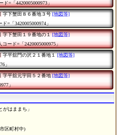
ド=「4420005000973」
町
字下蟹田８６番地３号
[地図等]
=「3420005000974」
町
字下蟹田１９番地の１
[地図等]
コード=「2420005000975」
町
字平舘門の沢２１番地１
[地図等]
76」
町
字平舘元宇田５２番地
[地図等]
0977」
とがはままち」
6市区町村中)