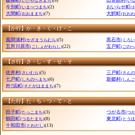
板柳町
(9)
田舎館村
(いたやなぎまち)
(い
今別町
(2)
おいらせ町
(いまべつまち)
(
大間町
(7)
大鰐町
(おおままち)
(おお
【か行】か・き・く・け・こ
風間浦村
(5)
黒石市
(かざまうらむら)
(くろい
五所川原市
(22)
五戸町
(ごしょがわらし)
(ごのへ
【さ行】さ・し・す・せ・そ
佐井村
(5)
三戸町
(さいむら)
(さん
七戸町
(6)
新郷村
(しちのへまち)
(しん
外?浜町
(7)
(そとがはままち)
【た行】た・ち・つ・て・と
田子町
(3)
つがる市
(たっこまち)
(つ
鶴田町
(8)
東北町
(つるたまち)
(とう
十和田市
(13)
(とわだし)