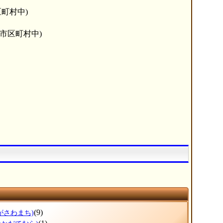
区町村中)
6市区町村中)
(9)
がさわまち)