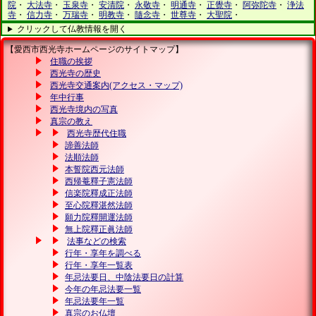
院
・
大法寺
・
玉泉寺
・
安清院
・
永敬寺
・
明通寺
・
正覺寺
・
阿弥陀寺
・
浄法
寺
・
信力寺
・
万瑞寺
・
明教寺
・
隨念寺
・
世尊寺
・
大聖院
・
クリックして仏教情報を開く
【愛西市西光寺ホームページのサイトマップ】
住職の挨拶
西光寺の歴史
西光寺交通案内(アクセス・マップ)
年中行事
西光寺境内の写真
真宗の教え
西光寺歴代住職
諦善法師
法順法師
本誓院西元法師
西帰菴釋子憲法師
信楽院釋成正法師
至心院釋湛然法師
願力院釋開運法師
無上院釋正眞法師
法事などの検索
行年・享年を調べる
行年・享年一覧表
年忌法要日、中陰法要日の計算
今年の年忌法要一覧
年忌法要年一覧
真宗のお仏壇