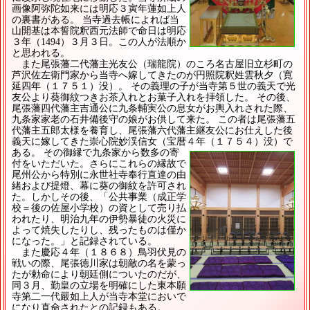
画像阿弥陀如来には明応３寅年蓮如上人
の裏書がある。 当寺過去帳によれば当
山開基は本誓院釈西元法師で命日は明応
３年（1494）３月３日。この人が法順か
と思われる。
また尾張藩二代藩主光友公（瑞龍院）のころ名古屋旧立杉町の
芦沢佐左衛門家から当寺へ嫁してきたのが円照院釈姓雲秋夕（寛
延四年（１７５１）没）。 その義理の子が当寺第５世の義天で光
友公より葵御紋つきお茶入れとお菓子入れを拝領した。 その後、
尾張藩四代藩主吉通公に九条輔実公の息女がお輿入れされた際、
九条家家老の石井備後守の娘がお供して来た。 この者は尾張藩五
代藩主五郎太様を養育し、尾張藩六代藩主継友公にお仕えした後
義天に嫁してきた崇心院妙渓信女（宝暦４年（１７５４）没）で
ある。
その御縁で九条家から数多の寄
付をいただいた。さらにこれらの縁故で
尾州公から特別に永世社寺奉行直達の由
緒および提燈、幕に葵の御紋を許可され
た。しかしその後、「公共事業（成正学
校＝後の佐屋小学校）の資として売り払
われたり、明治九年の伊勢暴徒の火災に
よって焼失したりし、残ったものは僅か
になった。」と記録されている。
また慶応４年（１８６８）鳥羽伏見の
戦いの際、尾張徳川家は朝敵の名を蒙っ
たが勅命により朝廷側についたのだが、
同３月、勤皇の立場を明確にした東本願
寺第二一代嚴如上人が当寺本堂においで
になり直命されたとの記録もある。