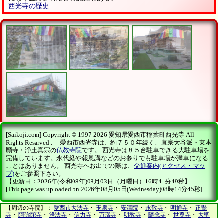
西光寺の歴史
[Saikoji.com] Copyright © 1997-2026 愛知県愛西市稲葉町西光寺 All
Rights Resarved . 愛西市西光寺は、約７５０年続く、真宗大谷派・東本
願寺・浄土真宗の
仏教寺院
です。 西光寺は８５台駐車できる大駐車場を
完備しています。永代経や報恩講などのお参りでも駐車場が満車になる
ことはありません。 西光寺へお出での際は、
交通案内(アクセス・マッ
プ)
をご参照下さい。
【更新日：2026年(令和08年)08月03日（月曜日）16時41分49秒】
[This page was uploaded on 2026年08月05日(Wednesday)08時14分45秒]
【周辺の寺院】：
愛西市大法寺
・
玉泉寺
・
安清院
・
永敬寺
・
明通寺
・
正覺
寺
・
阿弥陀寺
・
浄法寺
・
信力寺
・
万瑞寺
・
明教寺
・
隨念寺
・
世尊寺
・
大聖