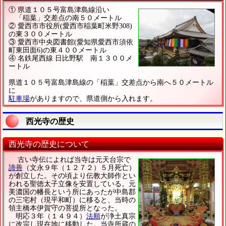
① 県道１０５号富島津島線沿い
「稲葉」交差点の南５０メートル
② 愛西市市役所(愛西市稲葉町米野308)
の東３００メートル
③ 愛西市中央図書館(愛知県愛西市須依
町東田面6)の東４００メートル
④ 名鉄尾西線 日比野駅 南１３００メ
ートル
県道１０５号富島津島線の「稲葉」交差点から南へ５０メートル
に
駐車場
がありますので、県道側から入れます。
西光寺の歴史
西光寺の歴史について
古い寺伝によれば当寺は元天台宗で
諦善
（文永９年（１２７２）５月死亡）
が創立した。その頃より伝教大師作とい
われる聖徳太子立像を安置している。元
美濃国の幡長という所にあったが中島郡
の三宅村（現平和町）に移ると、当時の
領主橋本伊賀守の菩提所となった。
明応３年（１４９４）
法順
が浄土真宗
に改宗し現在地に移動した。当寺所蔵の