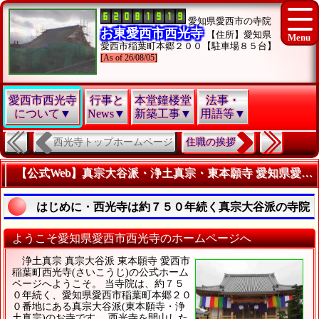
愛知県愛西市の寺院
お東愛西市西光寺
【住所】愛知県
愛西市稲葉町本郷２００【駐車場８５台】
[As of 26/08/05]
愛西市西光寺
行事と
本堂鐘楼堂
法事・
について▼
News▼
新築工事▼
用語等▼
西光寺トップホームページ
住職の挨拶
【公式Web】真宗大谷派・浄土真宗・東本願寺 愛知県愛西市西光寺
はじめに・西光寺は約７５０年続く真宗大谷派の寺院
ようこそ愛知県愛西市西光寺のホームページへ
浄土真宗 真宗大谷派 東本願寺 愛西市
稲葉町西光寺(さいこうじ)の公式ホーム
ページへようこそ。 当寺院は、約７５
０年続く、愛知県愛西市稲葉町本郷２０
０番地にある真宗大谷派(東本願寺・浄
土真宗)のお寺です。 西光寺を開山した