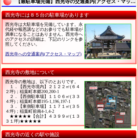
【最駐車場完備】西光寺の交通案内(アクセス・マップ)
西光寺には８５台の駐車場があります
西光寺は大駐車場を完備しています。永
代経や報恩講などのお参りでも駐車場が
満車になることはありません。西光寺へ
のアクセスの詳細は、下記のリンクを参
照してください。
西光寺への交通案内(アクセス・マップ)
西光寺の敷地について
西光寺の敷地は、以下のとおりです。
１．【西光寺境内】２１２２㎡(６４
２坪)；稲葉町本郷200,200-1
２．【西側駐車場】１１０６㎡(３３
４坪)；稲葉町本郷195-1,196,197-1
３．【東側駐車場】１１７１㎡(３５
４坪)；稲葉町前南4-1,4-2
★★★★★【合計】４３９９㎡(１３
３１坪)★★★★★
西光寺の近くの駅や施設