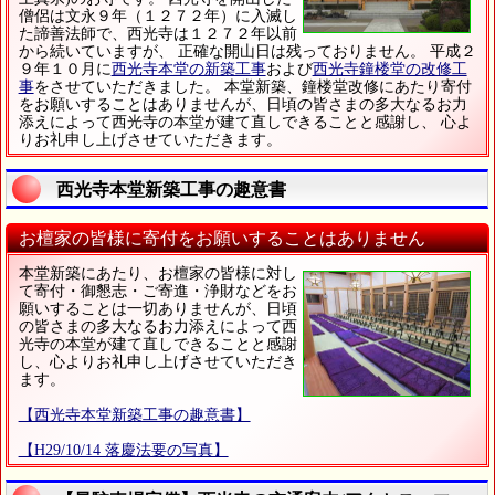
僧侶は文永９年（１２７２年）に入滅し
た諦善法師で、西光寺は１２７２年以前
から続いていますが、 正確な開山日は残っておりません。 平成２
９年１０月に
西光寺本堂の新築工事
および
西光寺鐘楼堂の改修工
事
をさせていただきました。 本堂新築、鐘楼堂改修にあたり寄付
をお願いすることはありませんが、日頃の皆さまの多大なるお力
添えによって西光寺の本堂が建て直しできることと感謝し、 心よ
りお礼申し上げさせていただきます。
西光寺本堂新築工事の趣意書
お檀家の皆様に寄付をお願いすることはありません
本堂新築にあたり、お檀家の皆様に対し
て寄付・御懇志・ご寄進・浄財などをお
願いすることは一切ありませんが、日頃
の皆さまの多大なるお力添えによって西
光寺の本堂が建て直しできることと感謝
し、心よりお礼申し上げさせていただき
ます。
【西光寺本堂新築工事の趣意書】
【H29/10/14 落慶法要の写真】