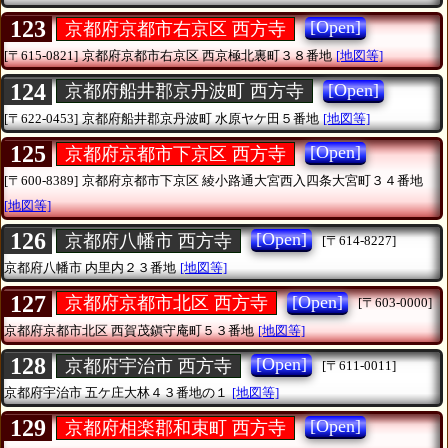
123
[Open]
京都府京都市右京区 西方寺
[〒615-0821]
京都府京都市右京区
西京極北裏町３８番地
[地図等]
124
[Open]
京都府船井郡京丹波町 西方寺
[〒622-0453]
京都府船井郡京丹波町
水原ヤケ田５番地
[地図等]
125
[Open]
京都府京都市下京区 西方寺
[〒600-8389]
京都府京都市下京区
綾小路通大宮西入四条大宮町３４番地
[地図等]
126
[Open]
京都府八幡市 西方寺
[〒614-8227]
京都府八幡市
内里内２３番地
[地図等]
127
[Open]
京都府京都市北区 西方寺
[〒603-0000]
京都府京都市北区
西賀茂鎭守庵町５３番地
[地図等]
128
[Open]
京都府宇治市 西方寺
[〒611-0011]
京都府宇治市
五ケ庄大林４３番地の１
[地図等]
129
[Open]
京都府相楽郡和束町 西方寺