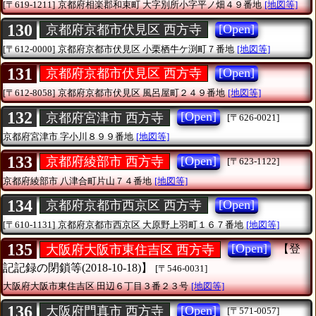
[〒619-1211]
京都府相楽郡和束町
大字別所小字平ノ畑４９番地
[地図等]
130
[Open]
京都府京都市伏見区 西方寺
[〒612-0000]
京都府京都市伏見区
小栗栖牛ケ渕町７番地
[地図等]
131
[Open]
京都府京都市伏見区 西方寺
[〒612-8058]
京都府京都市伏見区
風呂屋町２４９番地
[地図等]
132
[Open]
京都府宮津市 西方寺
[〒626-0021]
京都府宮津市
字小川８９９番地
[地図等]
133
[Open]
京都府綾部市 西方寺
[〒623-1122]
京都府綾部市
八津合町片山７４番地
[地図等]
134
[Open]
京都府京都市西京区 西方寺
[〒610-1131]
京都府京都市西京区
大原野上羽町１６７番地
[地図等]
135
[Open]
大阪府大阪市東住吉区 西方寺
【登
記記録の閉鎖等(2018-10-18)】
[〒546-0031]
大阪府大阪市東住吉区
田辺６丁目３番２３号
[地図等]
136
[Open]
大阪府門真市 西方寺
[〒571-0057]