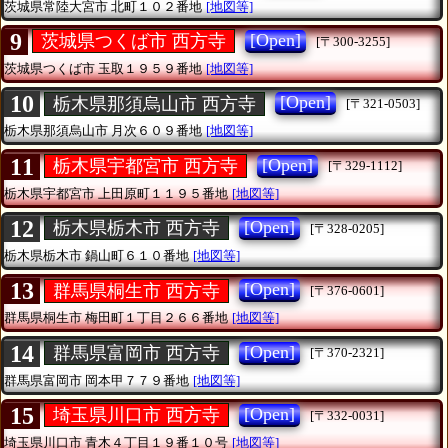
茨城県常陸大宮市
北町１０２番地
[地図等]
9
[Open]
茨城県つくば市 西方寺
[〒300-3255]
茨城県つくば市
玉取１９５９番地
[地図等]
10
[Open]
栃木県那須烏山市 西方寺
[〒321-0503]
栃木県那須烏山市
月次６０９番地
[地図等]
11
[Open]
栃木県宇都宮市 西方寺
[〒329-1112]
栃木県宇都宮市
上田原町１１９５番地
[地図等]
12
[Open]
栃木県栃木市 西方寺
[〒328-0205]
栃木県栃木市
鍋山町６１０番地
[地図等]
13
[Open]
群馬県桐生市 西方寺
[〒376-0601]
群馬県桐生市
梅田町１丁目２６６番地
[地図等]
14
[Open]
群馬県富岡市 西方寺
[〒370-2321]
群馬県富岡市
岡本甲７７９番地
[地図等]
15
[Open]
埼玉県川口市 西方寺
[〒332-0031]
埼玉県川口市
青木４丁目１９番１０号
[地図等]