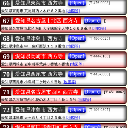
66
[Open]
愛知県東海市 西方寺
[〒476-0003]
愛知県東海市
荒尾町西ノ木戸６２番地
[地図等]
67
[Open]
愛知県名古屋市北区 西方寺
[]
愛知県名古屋市北区
楠町大字味鋺字天神１６６９番地
[地図等]
68
[Open]
愛知県津島市 西方寺
[〒496-0025]
愛知県津島市
中一色町西訳１１８番地
[地図等]
69
[Open]
愛知県岡崎市 西方寺
[〒444-3165]
愛知県岡崎市
岩中町字荒井３番地４番地
[地図等]
70
[Open]
愛知県西尾市 西方寺
[〒445-0006]
愛知県西尾市
小島町二ケ崎８９番地
[地図等]
71
[Open]
愛知県名古屋市西区 西方寺
[〒451-0062]
愛知県名古屋市西区
花の木３丁目４番１５号
[地図等]
72
[Open]
愛知県津島市 西方寺
[〒496-0807]
愛知県津島市
天王通り４丁目２３番地
[地図等]
73
[Open]
愛知県額田郡幸田町 西方寺
[〒444-0102]