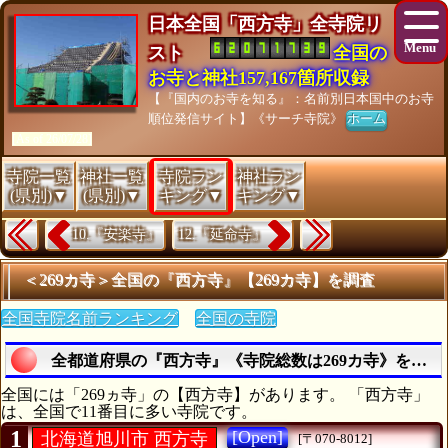
日本全国「西方寺」全寺院リ
スト
全国の
お寺と神社157,167箇所収録
【『国内のお寺を知る』：名前別日本国中のお寺
順位発信サイト】《サーチ寺院》
ホーム
[As of 26/07/28]
寺院一覧
神社一覧
寺院ラン
神社ラン
(県別)▼
(県別)▼
キング▼
キング▼
10.『安楽寺』
12.『延命寺』
＜269カ寺＞全国の『西方寺』【269カ寺】を調査
全国寺院名前ランキング
全国の寺院
全都道府県の『西方寺』《寺院総数は269カ寺》を探索
全国には「269ヵ寺」の【西方寺】があります。 「西方寺」
は、全国で11番目に多い寺院です。
1
[Open]
北海道旭川市 西方寺
[〒070-8012]