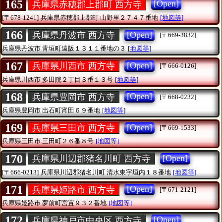
165
[Open]
兵庫県赤穂郡上郡町 西方寺
[〒678-1241]
兵庫県赤穂郡上郡町
山野里２７４７番地
[地図等]
166
[Open]
兵庫県丹波市 西方寺
[〒669-3832]
兵庫県丹波市
青垣町遠阪１３１１番地の３
[地図等]
167
[Open]
兵庫県川西市 西方寺
[〒666-0126]
兵庫県川西市
多田院２丁目３番１３号
[地図等]
168
[Open]
兵庫県豊岡市 西方寺
[〒668-0232]
兵庫県豊岡市
出石町宵田６９番地
[地図等]
169
[Open]
兵庫県三田市 西方寺
[〒669-1533]
兵庫県三田市
三田町２６番８号
[地図等]
170
[Open]
兵庫県川辺郡猪名川町 西方寺
[〒666-0213]
兵庫県川辺郡猪名川町
清水東字垣内１８番地
[地図等]
171
[Open]
兵庫県姫路市 西方寺
[〒671-2121]
兵庫県姫路市
夢前町宮置９３２番地
[地図等]
172
[Open]
兵庫県神戸市中央区 西方寺