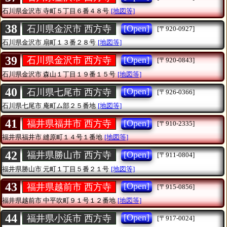
石川県金沢市
寺町５丁目６番４８号
[地図等]
38
[Open]
石川県金沢市 西方寺
[〒920-0927]
石川県金沢市
扇町１３番２８号
[地図等]
39
[Open]
石川県金沢市 西方寺
[〒920-0843]
石川県金沢市
森山１丁目１９番１５号
[地図等]
40
[Open]
石川県七尾市 西方寺
[〒926-0366]
石川県七尾市
庵町ム部２５番地
[地図等]
41
[Open]
福井県福井市 西方寺
[〒910-2335]
福井県福井市
縫原町１４号１番地
[地図等]
42
[Open]
福井県勝山市 西方寺
[〒911-0804]
福井県勝山市
元町１丁目５番２１号
[地図等]
43
[Open]
福井県越前市 西方寺
[〒915-0856]
福井県越前市
中平吹町９１号１２番地
[地図等]
44
[Open]
福井県小浜市 西方寺
[〒917-0024]