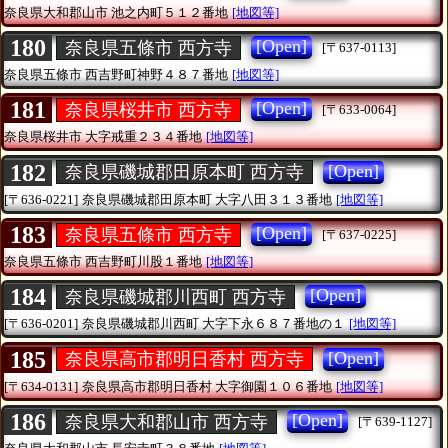
奈良県大和郡山市
池之内町５１２番地
[地図等]
180
[Open]
奈良県五條市 西方寺
[〒637-0113]
奈良県五條市
西吉野町神野４８７番地
[地図等]
181
[Open]
奈良県桜井市 西方寺
[〒633-0064]
奈良県桜井市
大字戒重２３４番地
[地図等]
182
[Open]
奈良県磯城郡田原本町 西方寺
[〒636-0221]
奈良県磯城郡田原本町
大字八田３１３番地
[地図等]
183
[Open]
奈良県五條市 西方寺
[〒637-0225]
奈良県五條市
西吉野町川股１番地
[地図等]
184
[Open]
奈良県磯城郡川西町 西方寺
[〒636-0201]
奈良県磯城郡川西町
大字下永６８７番地の１
[地図等]
185
[Open]
奈良県高市郡明日香村 西方寺
[〒634-0131]
奈良県高市郡明日香村
大字御園１０６番地
[地図等]
186
[Open]
奈良県大和郡山市 西方寺
[〒639-1127]