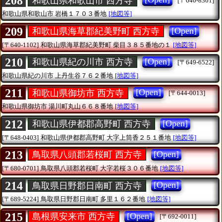
208
和歌山県和歌山市 西方寺
[〒640-8301]
和歌山県和歌山市
岩橋１７０３番地
[地図等]
209
[Open]
和歌山県海草郡紀美野町 西方寺
[〒640-1102]
和歌山県海草郡紀美野町
柴目３８５番地の１
[地図等]
210
[Open]
和歌山県紀の川市 西方寺
[〒649-6522]
和歌山県紀の川市
上丹生谷７６２番地
[地図等]
211
[Open]
和歌山県御坊市 西方寺
[〒644-0013]
和歌山県御坊市
湯川町丸山６６８番地
[地図等]
212
[Open]
和歌山県伊都郡高野町 西方寺
[〒648-0403]
和歌山県伊都郡高野町
大字上筒香２５１番地
[地図等]
213
[Open]
鳥取県八頭郡若桜町 西方寺
[〒680-0701]
鳥取県八頭郡若桜町
大字若桜３０６番地
[地図等]
214
[Open]
鳥取県日野郡日南町 西方寺
[〒689-5224]
鳥取県日野郡日南町
多里１６２番地
[地図等]
215
[Open]
島根県安来市 西方寺
[〒692-0011]