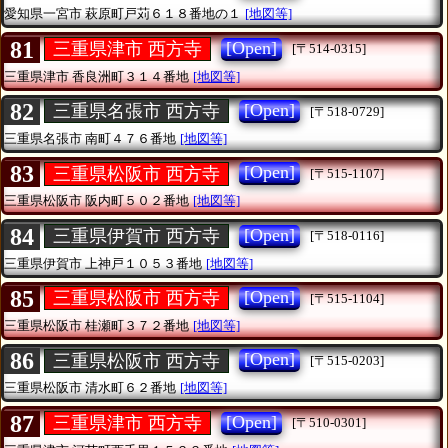
愛知県一宮市
萩原町戸苅６１８番地の１
[地図等]
81
[Open]
三重県津市 西方寺
[〒514-0315]
三重県津市
香良洲町３１４番地
[地図等]
82
[Open]
三重県名張市 西方寺
[〒518-0729]
三重県名張市
南町４７６番地
[地図等]
83
[Open]
三重県松阪市 西方寺
[〒515-1107]
三重県松阪市
阪内町５０２番地
[地図等]
84
[Open]
三重県伊賀市 西方寺
[〒518-0116]
三重県伊賀市
上神戸１０５３番地
[地図等]
85
[Open]
三重県松阪市 西方寺
[〒515-1104]
三重県松阪市
桂瀬町３７２番地
[地図等]
86
[Open]
三重県松阪市 西方寺
[〒515-0203]
三重県松阪市
清水町６２番地
[地図等]
87
[Open]
三重県津市 西方寺
[〒510-0301]