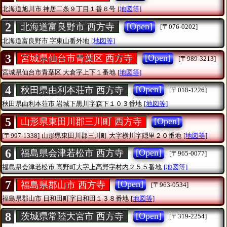
北海道旭川市
神居二条９丁目１番６号
[地図等]
2
[Open]
北海道富良野市 西方寺
[〒076-0202]
北海道富良野市
字東山番外地
[地図等]
3
[Open]
宮城県仙台市青葉区 西方寺
[〒989-3213]
宮城県仙台市青葉区
大倉字上下１番地
[地図等]
4
[Open]
秋田県由利本荘市 西方寺
[〒018-1226]
秋田県由利本荘市
岩城下黒川字森下１０３番地
[地図等]
5
[Open]
山形県東田川郡三川町 西方寺
[〒997-1338]
山形県東田川郡三川町
大字横川字隠里２０番地
[地図等]
6
[Open]
福島県会津若松市 西方寺
[〒965-0077]
福島県会津若松市
高野町大字上高野字村内２５５番地
[地図等]
7
[Open]
福島県郡山市 西方寺
[〒963-0534]
福島県郡山市
日和田町字日和田１３８番地
[地図等]
8
[Open]
茨城県常陸大宮市 西方寺
[〒319-2254]