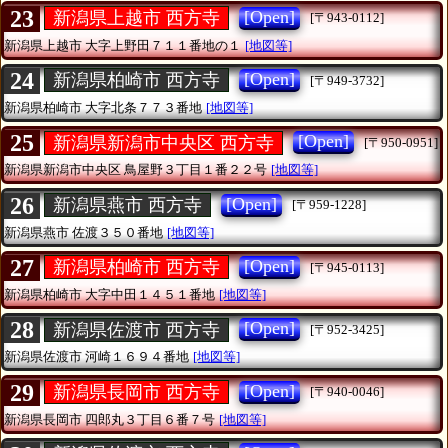
23
[Open]
新潟県上越市 西方寺
[〒943-0112]
新潟県上越市
大字上野田７１１番地の１
[地図等]
24
[Open]
新潟県柏崎市 西方寺
[〒949-3732]
新潟県柏崎市
大字北条７７３番地
[地図等]
25
[Open]
新潟県新潟市中央区 西方寺
[〒950-0951]
新潟県新潟市中央区
鳥屋野３丁目１番２２号
[地図等]
26
[Open]
新潟県燕市 西方寺
[〒959-1228]
新潟県燕市
佐渡３５０番地
[地図等]
27
[Open]
新潟県柏崎市 西方寺
[〒945-0113]
新潟県柏崎市
大字中田１４５１番地
[地図等]
28
[Open]
新潟県佐渡市 西方寺
[〒952-3425]
新潟県佐渡市
河崎１６９４番地
[地図等]
29
[Open]
新潟県長岡市 西方寺
[〒940-0046]
新潟県長岡市
四郎丸３丁目６番７号
[地図等]