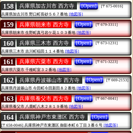
158
[Open]
兵庫県加古川市 西方寺
[〒675-0016]
兵庫県加古川市
野口町長砂５６７番地
[地図等]
159
[Open]
兵庫県朝来市 西方寺
[〒679-3311]
兵庫県朝来市
生野町真弓岩ケ花１０３番地
[地図等]
160
[Open]
兵庫県三木市 西方寺
[〒673-1231]
兵庫県三木市
吉川町稲田１１４番地
[地図等]
161
[Open]
兵庫県宍粟市 西方寺
[〒671-3223]
兵庫県宍粟市
千種町室３２番地
[地図等]
162
[Open]
兵庫県丹波篠山市 西方寺
[〒669-2153]
兵庫県丹波篠山市
今田町今田新田８２番地
[地図等]
163
[Open]
兵庫県養父市 西方寺
[〒667-0041]
兵庫県養父市
八鹿町八木２８１９番地
[地図等]
164
[Open]
兵庫県神戸市東灘区 西方寺
[〒658-0046]
兵庫県神戸市東灘区
御影本町６丁目３番６号
[地図等]