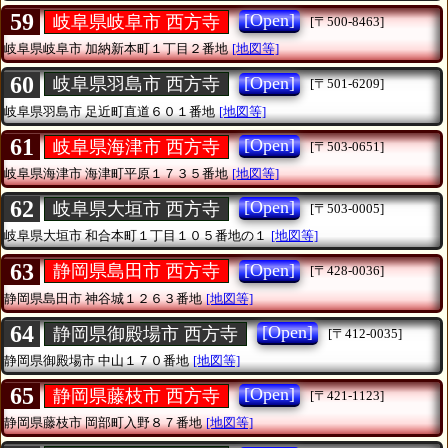
59
[Open]
岐阜県岐阜市 西方寺
[〒500-8463]
岐阜県岐阜市
加納新本町１丁目２番地
[地図等]
60
[Open]
岐阜県羽島市 西方寺
[〒501-6209]
岐阜県羽島市
足近町直道６０１番地
[地図等]
61
[Open]
岐阜県海津市 西方寺
[〒503-0651]
岐阜県海津市
海津町平原１７３５番地
[地図等]
62
[Open]
岐阜県大垣市 西方寺
[〒503-0005]
岐阜県大垣市
和合本町１丁目１０５番地の１
[地図等]
63
[Open]
静岡県島田市 西方寺
[〒428-0036]
静岡県島田市
神谷城１２６３番地
[地図等]
64
[Open]
静岡県御殿場市 西方寺
[〒412-0035]
静岡県御殿場市
中山１７０番地
[地図等]
65
[Open]
静岡県藤枝市 西方寺
[〒421-1123]
静岡県藤枝市
岡部町入野８７番地
[地図等]