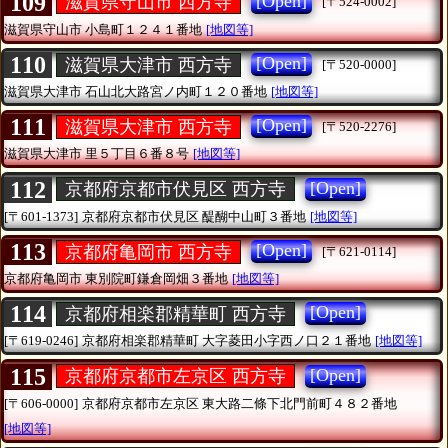
109
[Open]
滋賀県守山市 西方寺
[〒524-0002]
滋賀県守山市
小島町１２４１番地
[地図等]
110
[Open]
滋賀県大津市 西方寺
[〒520-0000]
滋賀県大津市
石山北大路宮ノ内町１２０番地
[地図等]
111
[Open]
滋賀県大津市 西方寺
[〒520-2276]
滋賀県大津市
里５丁目６番８号
[地図等]
112
[Open]
京都府京都市伏見区 西方寺
[〒601-1373]
京都府京都市伏見区
醍醐中山町３番地
[地図等]
113
[Open]
京都府亀岡市 西方寺
[〒621-0114]
京都府亀岡市
東別院町鎌倉岡畑３番地
[地図等]
114
[Open]
京都府相楽郡精華町 西方寺
[〒619-0246]
京都府相楽郡精華町
大字菱田小字西ノ口２１番地
[地図等]
115
[Open]
京都府京都市左京区 西方寺
[〒606-0000]
京都府京都市左京区
東大路二條下北門前町４８２番地
[地図等]