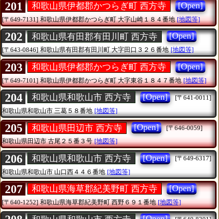
201
[Open]
和歌山県伊都郡かつらぎ町 西方寺
[〒649-7131]
和歌山県伊都郡かつらぎ町
大字山崎１８４番地
[地図等]
202
[Open]
和歌山県有田郡有田川町 西方寺
[〒643-0846]
和歌山県有田郡有田川町
大字田口３２６番地
[地図等]
203
[Open]
和歌山県伊都郡かつらぎ町 西方寺
[〒649-7101]
和歌山県伊都郡かつらぎ町
大字東谷１８４７番地
[地図等]
204
[Open]
和歌山県和歌山市 西方寺
[〒641-0011]
和歌山県和歌山市
三葛５８番地
[地図等]
205
[Open]
和歌山県田辺市 西方寺
[〒646-0059]
和歌山県田辺市
古尾２５番３号
[地図等]
206
[Open]
和歌山県和歌山市 西方寺
[〒649-6317]
和歌山県和歌山市
山口西４４６番地
[地図等]
207
[Open]
和歌山県海草郡紀美野町 西方寺
[〒640-1252]
和歌山県海草郡紀美野町
西野６９１番地
[地図等]
[Open]