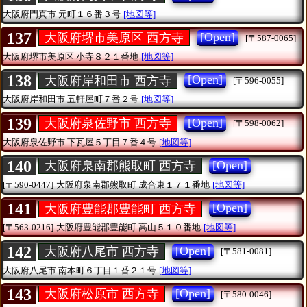
大阪府門真市
元町１６番３号
[地図等]
137
[Open]
大阪府堺市美原区 西方寺
[〒587-0065]
大阪府堺市美原区
小寺８２１番地
[地図等]
138
[Open]
大阪府岸和田市 西方寺
[〒596-0055]
大阪府岸和田市
五軒屋町７番２号
[地図等]
139
[Open]
大阪府泉佐野市 西方寺
[〒598-0062]
大阪府泉佐野市
下瓦屋５丁目７番４号
[地図等]
140
[Open]
大阪府泉南郡熊取町 西方寺
[〒590-0447]
大阪府泉南郡熊取町
成合東１７１番地
[地図等]
141
[Open]
大阪府豊能郡豊能町 西方寺
[〒563-0216]
大阪府豊能郡豊能町
高山５１０番地
[地図等]
142
[Open]
大阪府八尾市 西方寺
[〒581-0081]
大阪府八尾市
南本町６丁目１番２１号
[地図等]
143
[Open]
大阪府松原市 西方寺
[〒580-0046]