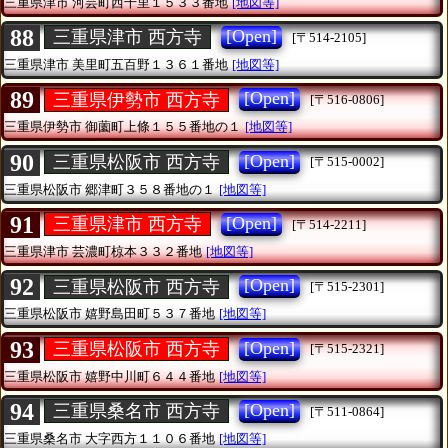
三重県津市
河芸町西千里１５３３番地
[地図等]
88
[Open]
三重県津市 西方寺
[〒514-2105]
三重県津市
美里町五百野１３６１番地
[地図等]
89
[Open]
三重県伊勢市 西方寺
[〒516-0806]
三重県伊勢市
御薗町上條１５５番地の１
[地図等]
90
[Open]
三重県松阪市 西方寺
[〒515-0002]
三重県松阪市
郷津町３５８番地の１
[地図等]
91
[Open]
三重県津市 西方寺
[〒514-2211]
三重県津市
芸濃町椋本３３２番地
[地図等]
92
[Open]
三重県松阪市 西方寺
[〒515-2301]
三重県松阪市
嬉野島田町５３７番地
[地図等]
93
[Open]
三重県松阪市 西方寺
[〒515-2321]
三重県松阪市
嬉野中川町６４４番地
[地図等]
94
[Open]
三重県桑名市 西方寺
[〒511-0864]
三重県桑名市
大字西方１１０６番地
[地図等]