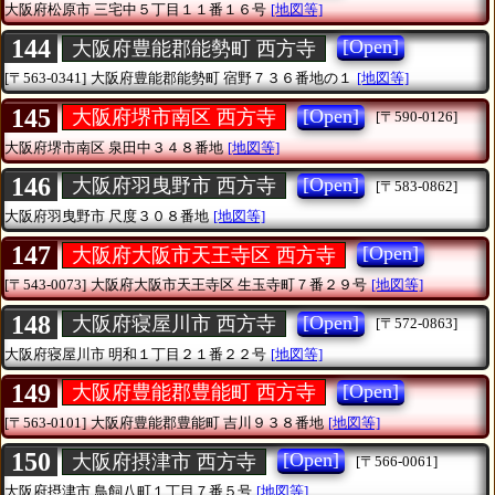
大阪府松原市
三宅中５丁目１１番１６号
[地図等]
144
[Open]
大阪府豊能郡能勢町 西方寺
[〒563-0341]
大阪府豊能郡能勢町
宿野７３６番地の１
[地図等]
145
[Open]
大阪府堺市南区 西方寺
[〒590-0126]
大阪府堺市南区
泉田中３４８番地
[地図等]
146
[Open]
大阪府羽曳野市 西方寺
[〒583-0862]
大阪府羽曳野市
尺度３０８番地
[地図等]
147
[Open]
大阪府大阪市天王寺区 西方寺
[〒543-0073]
大阪府大阪市天王寺区
生玉寺町７番２９号
[地図等]
148
[Open]
大阪府寝屋川市 西方寺
[〒572-0863]
大阪府寝屋川市
明和１丁目２１番２２号
[地図等]
149
[Open]
大阪府豊能郡豊能町 西方寺
[〒563-0101]
大阪府豊能郡豊能町
吉川９３８番地
[地図等]
150
[Open]
大阪府摂津市 西方寺
[〒566-0061]
大阪府摂津市
鳥飼八町１丁目７番５号
[地図等]