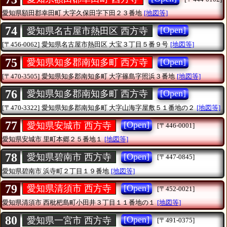
愛知県額田郡幸田町
大字久保田字下田２３番地
[地図等]
74
[Open]
愛知県名古屋市熱田区 西方寺
[〒456-0062]
愛知県名古屋市熱田区
大宝３丁目５番９号
[地図等]
75
[Open]
愛知県知多郡南知多町 西方寺
[〒470-3505]
愛知県知多郡南知多町
大字篠島字照浜３番地
[地図等]
76
[Open]
愛知県知多郡南知多町 西方寺
[〒470-3322]
愛知県知多郡南知多町
大字山海字屋敷５１番地の２
[地図等]
77
[Open]
愛知県安城市 西方寺
[〒446-0001]
愛知県安城市
里町本郷２５番地１
[地図等]
78
[Open]
愛知県碧南市 西方寺
[〒447-0845]
愛知県碧南市
浜寺町２丁目１９番地
[地図等]
79
[Open]
愛知県清須市 西方寺
[〒452-0021]
愛知県清須市
西枇杷島町小田井３丁目１１番地の１
[地図等]
80
[Open]
愛知県一宮市 西方寺
[〒491-0375]