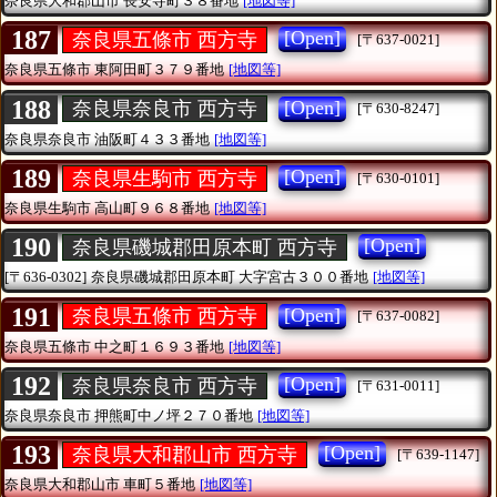
奈良県大和郡山市
長安寺町３８番地
[地図等]
187
[Open]
奈良県五條市 西方寺
[〒637-0021]
奈良県五條市
東阿田町３７９番地
[地図等]
188
[Open]
奈良県奈良市 西方寺
[〒630-8247]
奈良県奈良市
油阪町４３３番地
[地図等]
189
[Open]
奈良県生駒市 西方寺
[〒630-0101]
奈良県生駒市
高山町９６８番地
[地図等]
190
[Open]
奈良県磯城郡田原本町 西方寺
[〒636-0302]
奈良県磯城郡田原本町
大字宮古３００番地
[地図等]
191
[Open]
奈良県五條市 西方寺
[〒637-0082]
奈良県五條市
中之町１６９３番地
[地図等]
192
[Open]
奈良県奈良市 西方寺
[〒631-0011]
奈良県奈良市
押熊町中ノ坪２７０番地
[地図等]
193
[Open]
奈良県大和郡山市 西方寺
[〒639-1147]
奈良県大和郡山市
車町５番地
[地図等]