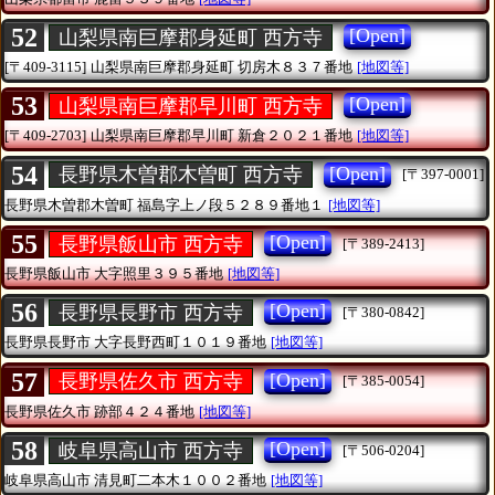
52
[Open]
山梨県南巨摩郡身延町 西方寺
[〒409-3115]
山梨県南巨摩郡身延町
切房木８３７番地
[地図等]
53
[Open]
山梨県南巨摩郡早川町 西方寺
[〒409-2703]
山梨県南巨摩郡早川町
新倉２０２１番地
[地図等]
54
[Open]
長野県木曽郡木曽町 西方寺
[〒397-0001]
長野県木曽郡木曽町
福島字上ノ段５２８９番地１
[地図等]
55
[Open]
長野県飯山市 西方寺
[〒389-2413]
長野県飯山市
大字照里３９５番地
[地図等]
56
[Open]
長野県長野市 西方寺
[〒380-0842]
長野県長野市
大字長野西町１０１９番地
[地図等]
57
[Open]
長野県佐久市 西方寺
[〒385-0054]
長野県佐久市
跡部４２４番地
[地図等]
58
[Open]
岐阜県高山市 西方寺
[〒506-0204]
岐阜県高山市
清見町二本木１００２番地
[地図等]