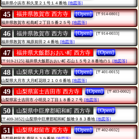
福井県小浜市
和久里２１号１４番地
[地図等]
45
[Open]
福井県敦賀市 西方寺
[〒914-0801]
福井県敦賀市
松島町２丁目５番２５号
[地図等]
46
[Open]
福井県敦賀市 西方寺
[〒914-0033]
福井県敦賀市
鳩原前田２４番地
[地図等]
47
[Open]
福井県大飯郡おおい町 西方寺
[〒919-2125]
福井県大飯郡おおい町
石山１５号２８番地の１
[地図等]
48
[Open]
山梨県大月市 西方寺
[〒401-0015]
山梨県大月市
大月町花咲２１０６番地
[地図等]
49
[Open]
山梨県富士吉田市 西方寺
[〒403-0002]
山梨県富士吉田市
小明見２丁目１８番２７号
[地図等]
50
[Open]
山梨県中巨摩郡昭和町 西方寺
[〒409-3852]
山梨県中巨摩郡昭和町
飯喰９８３番地
[地図等]
51
[Open]
山梨県都留市 西方寺
[〒402-0032]
山梨県都留市
鹿留５３９番地
[地図等]