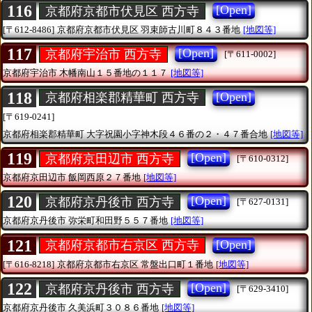
116
[Open]
京都府京都市伏見区 西方寺
[〒612-8486]
京都府京都市伏見区
羽束師古川町８４３番地
[地図等]
117
[Open]
京都府宇治市 西方寺
[〒611-0002]
京都府宇治市
木幡南山１５番地の１１７
[地図等]
118
[Open]
京都府相楽郡精華町 西方寺
[〒619-0241]
京都府相楽郡精華町
大字祝園小字神木段４６番の２・４７番合地
[地図等]
119
[Open]
京都府京田辺市 西方寺
[〒610-0312]
京都府京田辺市
飯岡西原２７番地
[地図等]
120
[Open]
京都府京丹後市 西方寺
[〒627-0131]
京都府京丹後市
弥栄町和田野５５７番地
[地図等]
121
[Open]
京都府京都市右京区 西方寺
[〒616-8218]
京都府京都市右京区
常盤出口町１番地
[地図等]
122
[Open]
京都府京丹後市 西方寺
[〒629-3410]
京都府京丹後市
久美浜町３０８６番地
[地図等]