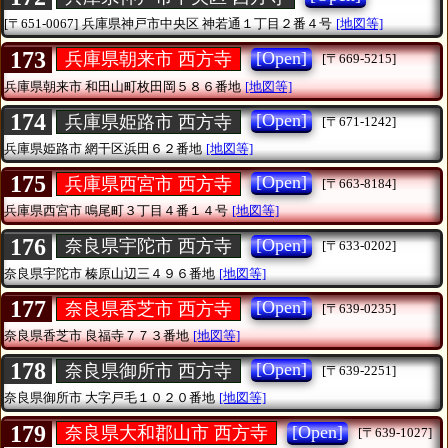
[〒651-0067]
兵庫県神戸市中央区
神若通１丁目２番４号
[地図等]
173
[Open]
兵庫県朝来市 西方寺
[〒669-5215]
兵庫県朝来市
和田山町枚田岡５８６番地
[地図等]
174
[Open]
兵庫県姫路市 西方寺
[〒671-1242]
兵庫県姫路市
網干区浜田６２番地
[地図等]
175
[Open]
兵庫県西宮市 西方寺
[〒663-8184]
兵庫県西宮市
鳴尾町３丁目４番１４号
[地図等]
176
[Open]
奈良県宇陀市 西方寺
[〒633-0202]
奈良県宇陀市
榛原山辺三４９６番地
[地図等]
177
[Open]
奈良県香芝市 西方寺
[〒639-0235]
奈良県香芝市
良福寺７７３番地
[地図等]
178
[Open]
奈良県御所市 西方寺
[〒639-2251]
奈良県御所市
大字戸毛１０２０番地
[地図等]
179
[Open]
奈良県大和郡山市 西方寺
[〒639-1027]